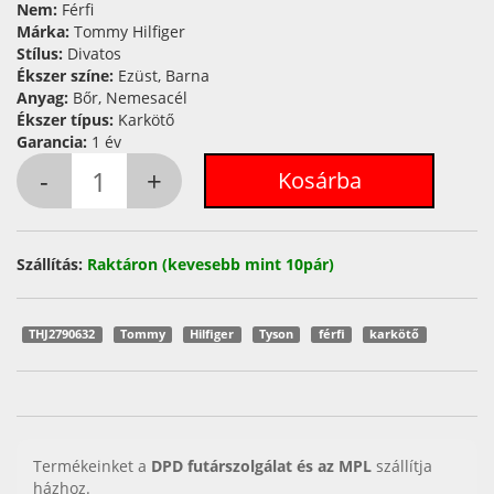
Nem:
Férfi
Márka:
Tommy Hilfiger
Stílus:
Divatos
Ékszer színe:
Ezüst, Barna
Anyag:
Bőr, Nemesacél
Ékszer típus:
Karkötő
Garancia:
1 év
Szállítás:
Raktáron (kevesebb mint 10pár)
THJ2790632
Tommy
Hilfiger
Tyson
férfi
karkötő
Termékeinket a
DPD futárszolgálat és az MPL
szállítja
házhoz.