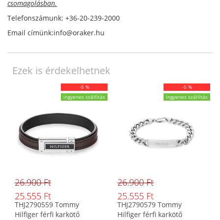
csomagolásban.
Telefonszámunk: +36-20-239-2000
Email címünk:info@oraker.hu
Ezek is érdekelhetnek
-5 %
-5 %
ingyenes szállítás
ingyenes szállítás
26.900 Ft
26.900 Ft
25.555 Ft
25.555 Ft
THJ2790559 Tommy
THJ2790579 Tommy
Hilfiger férfi karkötő
Hilfiger férfi karkötő