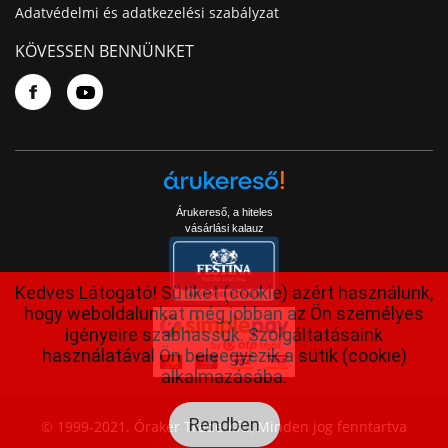
Adatvédelmi és adatkezelési szabályzat
KÖVESSEN BENNÜNKET
Árukereső, a hiteles
vásárlási kalauz
Kedves Látogató! Sütiket (cookie) azért használunk,
hogy weboldalunkat még jobban az Ön személyes
igényeire szabhassuk. Szolgáltatásaink
használatával Ön beleegyezik a sütik (cookie)
alkalmazásába.
Rendben
© 1999-2021. Óraker Trade Kft., Minden jog fenntartva