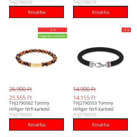
THJ2790559
THJ2790579
-5 %
-5 %
ingyenes szállítás
26.900 Ft
14.900 Ft
25.555 Ft
14.155 Ft
THJ2790582 Tommy
THJ2790553 Tommy
Hilfiger férfi karkötő
Hilfiger férfi karkötő
THJ2790582
THJ2790553