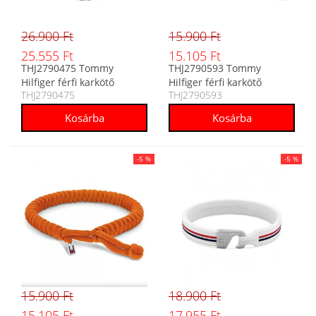
26.900 Ft
15.900 Ft
25.555 Ft
15.105 Ft
THJ2790475 Tommy
THJ2790593 Tommy
Hilfiger férfi karkötő
Hilfiger férfi karkötő
THJ2790475
THJ2790593
-5 %
-5 %
15.900 Ft
18.900 Ft
15.105 Ft
17.955 Ft