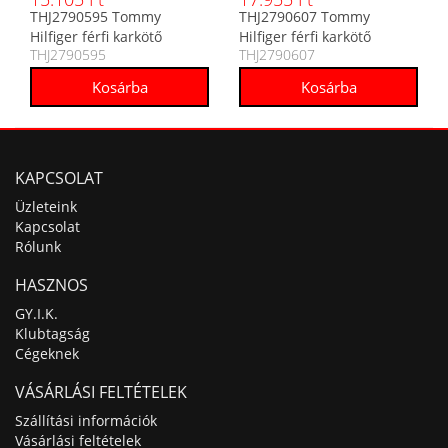
THJ2790595 Tommy
THJ2790607 Tommy
Hilfiger férfi karkötő
Hilfiger férfi karkötő
THJ2790595
THJ2790607
KAPCSOLAT
Üzleteink
Kapcsolat
Rólunk
HASZNOS
GY.I.K.
Klubtagság
Cégeknek
VÁSÁRLÁSI FELTÉTELEK
Szállítási információk
Vásárlási feltételek