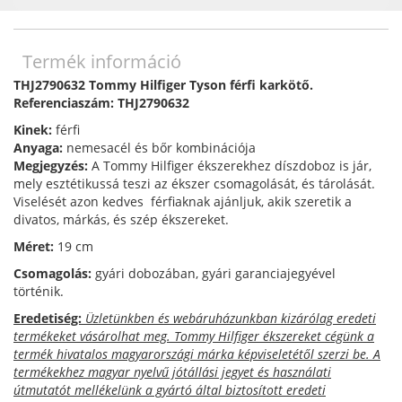
Termék információ
THJ2790632 Tommy Hilfiger Tyson férfi karkötő.
Referenciaszám: THJ2790632
Kinek:
férfi
Anyaga:
nemesacél és bőr kombinációja
Megjegyzés:
A Tommy Hilfiger ékszerekhez díszdoboz is jár,
mely esztétikussá teszi az ékszer csomagolását, és tárolását.
Viselését azon kedves férfiaknak ajánljuk, akik szeretik a
divatos, márkás, és szép ékszereket.
Méret:
19 cm
Csomagolás:
gyári dobozában, gyári garanciajegyével
történik.
Eredetiség:
Üzletünkben és webáruházunkban kizárólag eredeti
termékeket vásárolhat meg. Tommy Hilfiger ékszereket cégünk a
termék hivatalos magyarországi márka képviseletétől szerzi be. A
termékekhez magyar nyelvű jótállási jegyet és használati
útmutatót mellékelünk a gyártó által biztosított eredeti