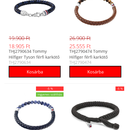
19.900 Ft
26.900 Ft
18.905 Ft
25.555 Ft
THJ2790634 Tommy
THJ2790474 Tommy
Hilfiger Tyson férfi karkötő
Hilfiger férfi karkötő
THJ2790634
THJ2790474
-5 %
-5 %
ingyenes szállítás