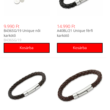
9.990 Ft
14.990 Ft
B436SG/19 Unique női
A40BL/21 Unique férfi
karkötő
karkötő
B436SG/19