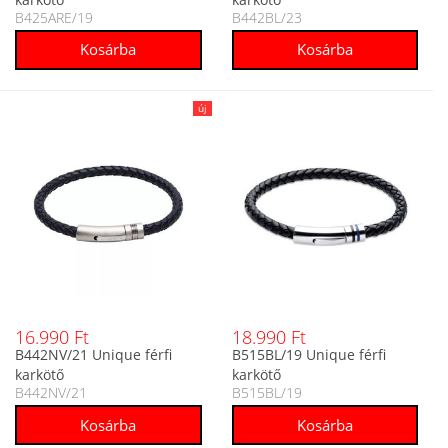
B425ARE/19
B442BL/23
új
16.990 Ft
18.990 Ft
B442NV/21 Unique férfi
B515BL/19 Unique férfi
karkötő
karkötő
B442NV/21
B515BL/19