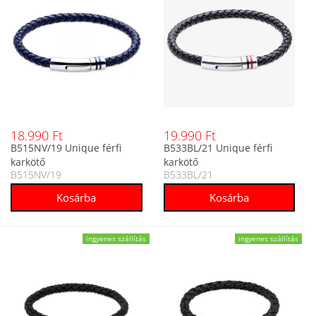
18.990 Ft
19.990 Ft
B515NV/19 Unique férfi
B533BL/21 Unique férfi
karkötő
karkötő
B515NV/19
B533BL/21
ingyenes szállítás
ingyenes szállítás