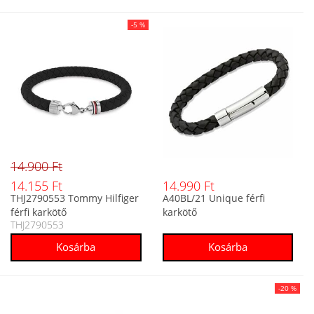
-5 %
14.900 Ft
14.155 Ft
14.990 Ft
THJ2790553 Tommy Hilfiger
A40BL/21 Unique férfi
férfi karkötő
karkötő
THJ2790553
-20 %