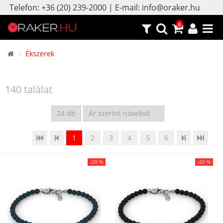
Telefon: +36 (20) 239-2000 | E-mail: info@oraker.hu
0
Ékszerek
140 találat
1
2
3
4
5
6
-20 %
-20 %