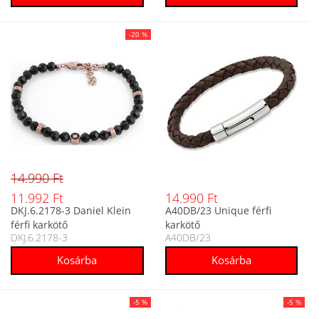
-20 %
14.990 Ft
11.992 Ft
14.990 Ft
DKJ.6.2178-3 Daniel Klein
A40DB/23 Unique férfi
férfi karkötő
karkötő
DKJ.6.2178-3
A40DB/23
-5 %
-5 %