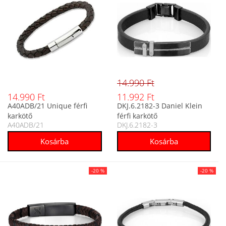
14.990 Ft
14.990 Ft
11.992 Ft
A40ADB/21 Unique férfi
DKJ.6.2182-3 Daniel Klein
karkötő
férfi karkötő
A40ADB/21
DKJ.6.2182-3
-20 %
-20 %