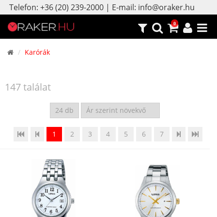
Telefon: +36 (20) 239-2000 | E-mail: info@oraker.hu
0
Karórák
147 találat
1
2
3
4
5
6
7