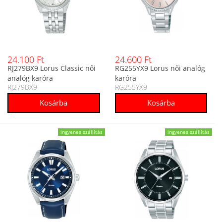
24.100 Ft
24.600 Ft
RJ279BX9 Lorus Classic női
RG255YX9 Lorus női analóg
analóg karóra
karóra
RJ279BX9
RG255YX9
ingyenes szállítás
ingyenes szállítás