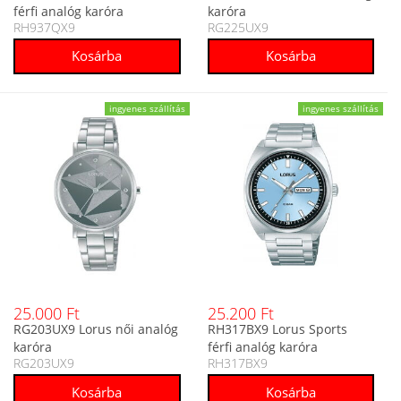
férfi analóg karóra
karóra
RH937QX9
RG225UX9
ingyenes szállítás
ingyenes szállítás
25.000 Ft
25.200 Ft
RG203UX9 Lorus női analóg
RH317BX9 Lorus Sports
karóra
férfi analóg karóra
RG203UX9
RH317BX9