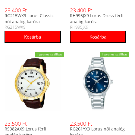
23.400 Ft
23.400 Ft
RG215WX9 Lorus Classic
RH995JX9 Lorus Dress férfi
női analóg karóra
analóg karóra
RG215WX9
RH995JX9
ingyenes szállítás
ingyenes szállítás
23.500 Ft
23.500 Ft
RS982AX9 Lorus férfi
RG261YX9 Lorus női analóg
analóg karóra
karóra