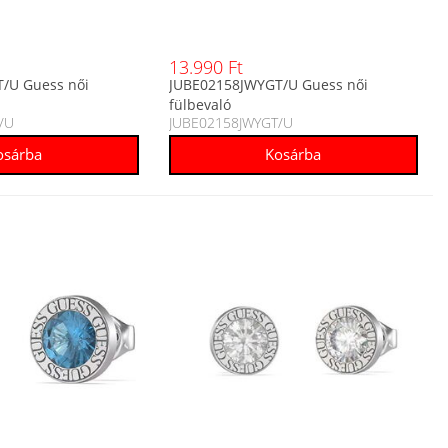
13.990 Ft
/U Guess női
JUBE02158JWYGT/U Guess női
fülbevaló
/U
JUBE02158JWYGT/U