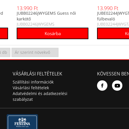
13.990 Ft
13.990 Ft
ed
JUBB02246JWYGEMS Guess női
JUBE02244JWYGT
karkötő
fülbevaló
JUBB02246JWYGEMS
JUBE02244JWYGT
VÁSÁRLÁSI FELTÉTELEK
KÖVESSEN BE
Szállítási információk
Vásárlási feltételek
Adatvédelmi és adatkezelési
szabályzat