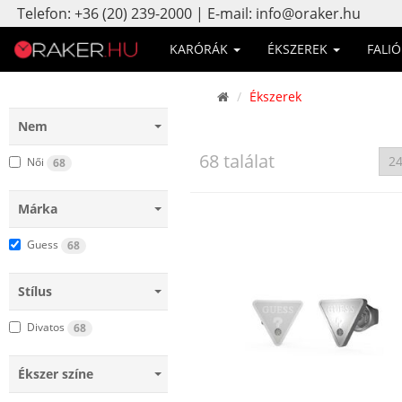
Telefon: +36 (20) 239-2000 | E-mail: info@oraker.hu
KARÓRÁK
ÉKSZEREK
FALI
Ékszerek
Nem
68 találat
Női
68
Márka
Guess
68
Stílus
Divatos
68
Ékszer színe