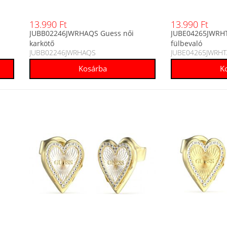
13.990 Ft
13.990 Ft
JUBB02246JWRHAQS Guess női
JUBE04265JWRHT
karkötő
fülbevaló
JUBB02246JWRHAQS
JUBE04265JWRHT