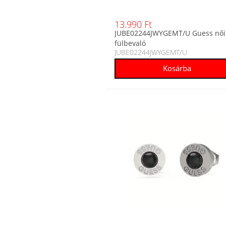
13.990 Ft
JUBE02244JWYGEMT/U Guess női
fülbevaló
JUBE02244JWYGEMT/U