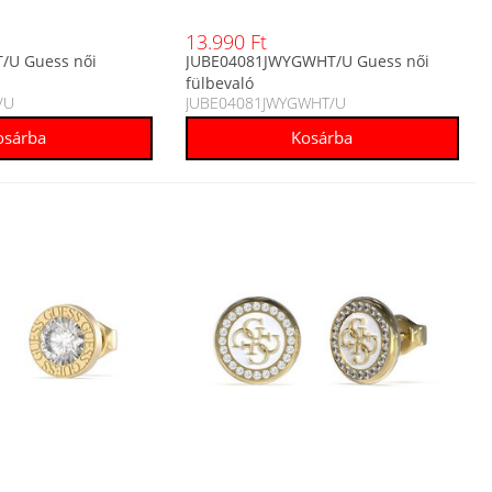
13.990 Ft
/U Guess női
JUBE04081JWYGWHT/U Guess női
fülbevaló
/U
JUBE04081JWYGWHT/U