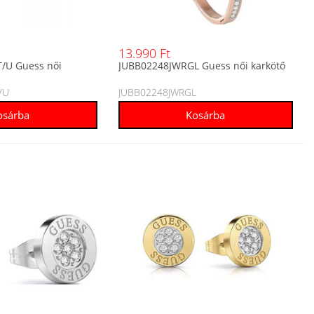
13.990 Ft
/U Guess női
JUBB02248JWRGL Guess női karkötő
/U
JUBB02248JWRGL