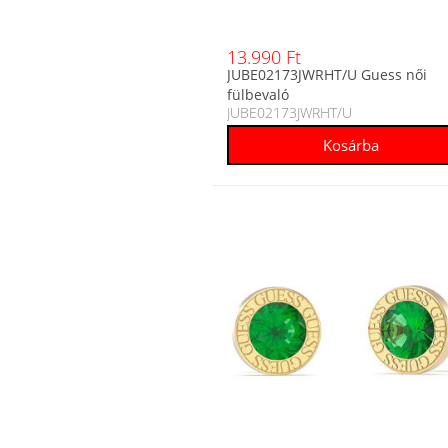
13.990 Ft
JUBE02173JWRHT/U Guess női
fülbevaló
JUBE02173JWRHT/U