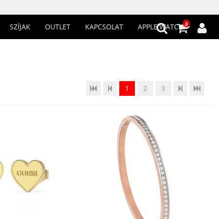
0
SZÍJAK
OUTLET
KAPCSOLAT
APPLE WATCH
1
2
3