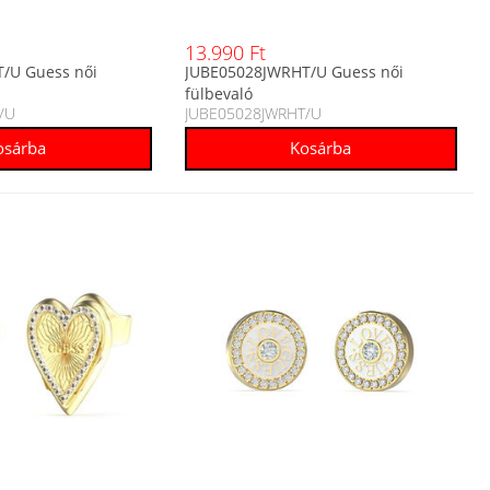
13.990 Ft
/U Guess női
JUBE05028JWRHT/U Guess női
fülbevaló
/U
JUBE05028JWRHT/U