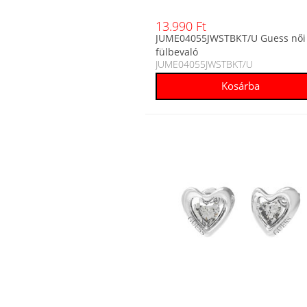
13.990 Ft
JUME04055JWSTBKT/U Guess női
fülbevaló
JUME04055JWSTBKT/U