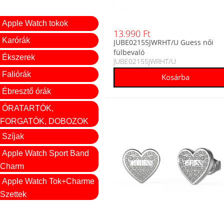
Apple Watch tokok
13.990 Ft
Karórák
JUBE02155JWRHT/U Guess női
fülbevaló
Ékszerek
JUBE02155JWRHT/U
Faliórák
Ébresztő órák
ÓRATARTÓK,
FORGATÓK, DOBOZOK
Szíjak
Apple Watch Sport Band
Charm
Apple Watch Tok+Charme
Szettek