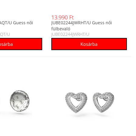
13.990 Ft
QT/U Guess női
JUBE02244JWRHT/U Guess női
fülbevaló
AQT/U
JUBE02244JWRHT/U