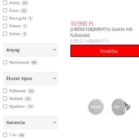
Arany
34
Ezüst
32
Rose gold
1
10.990 Ft
Fekete
1
JUBE02168JWRHT/U Guess női
Színes
3
fülbevaló
JUBE02168JWRHT/U
Anyag
Nemesacél
68
Ékszer típus
Fülbevaló
28
Karkötő
23
Nyaklánc
17
Garancia
1 év
68