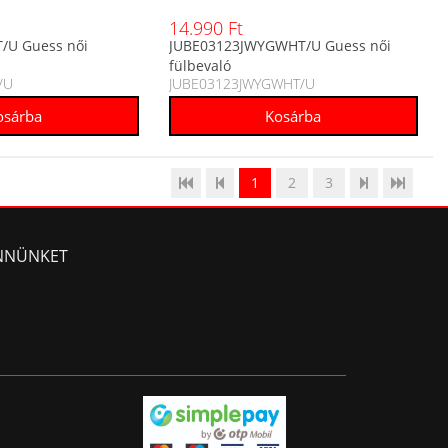
14.990 Ft
/U Guess női
JUBE03123JWYGWHT/U Guess női
fülbevaló
/U
JUBE03123JWYGWHT/U
1
2
3
NNÜNKET