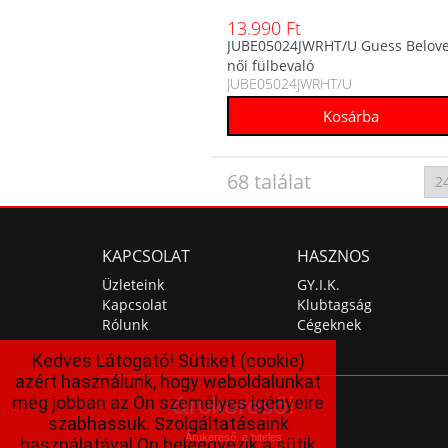
13.990 Ft
JUBE05024JWRHT/U Guess Belov
női fülbevaló
JUBE05024JWRHT/U
68 találat
KAPCSOLAT
HASZNOS
Üzleteink
GY.I.K.
Kapcsolat
Klubtagság
Rólunk
Cégeknek
Kedves Látogató! Sütiket (cookie)
azért használunk, hogy weboldalunkat
még jobban az Ön személyes igényeire
szabhassuk. Szolgáltatásaink
Árukereső, a hiteles
használatával Ön beleegyezik a sütik