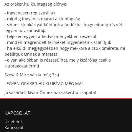
Az oraker.hu klubtagság előnyei:
- ingyenesen regisztráljuk
- mindig ingyenes marad a klubtagság
- színes klubkártyát küldünk ajándékba, hogy mindig kéznél
legyen az azonosítója
- teljesen egyéni árkedvezményekben részesül
- minden megrendelt termékét ingyenesen kiszállítjuk
- ha elküldi megjegyzésben hogy mekkora a csuklómérete, mi
beállítjuk Önnek a méretet
- olyan akciókban is részesülhet, mely kizárólag csak a
klubtagokat érinti
Szóval? Mire várna még ? :-)
LEGYEN ORAKER.HU KLUBTAG MÉG MA!
Jó vásárlást kíván Önnek az oraker.hu csapata!
KAPCSOLAT
Üzleteink
Kapcsolat