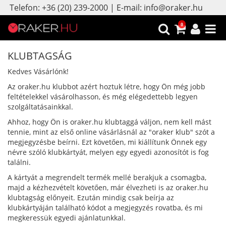
Telefon: +36 (20) 239-2000 | E-mail: info@oraker.hu
0
KLUBTAGSÁG
Kedves Vásárlónk!
Az oraker.hu klubbot azért hoztuk létre, hogy Ön még jobb
feltételekkel vásárolhasson, és még elégedettebb legyen
szolgáltatásainkkal.
Ahhoz, hogy Ön is oraker.hu klubtaggá váljon, nem kell mást
tennie, mint az első online vásárlásnál az "oraker klub" szót a
megjegyzésbe beírni. Ezt követően, mi kiállítunk Önnek egy
névre szóló klubkártyát, melyen egy egyedi azonosítót is fog
találni.
A kártyát a megrendelt termék mellé berakjuk a csomagba,
majd a kézhezvételt követően, már élvezheti is az oraker.hu
klubtagság előnyeit. Ezután mindig csak beírja az
klubkártyáján található kódot a megjegyzés rovatba, és mi
megkeressük egyedi ajánlatunkkal.