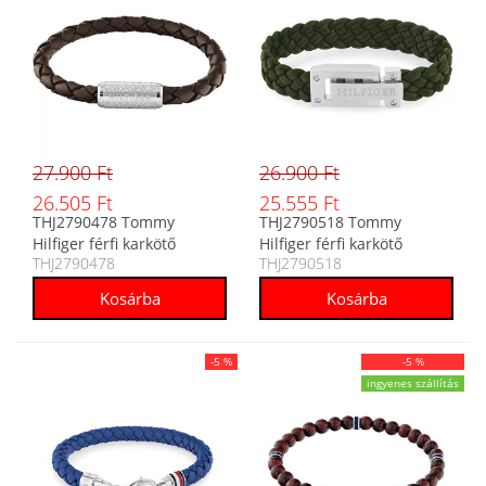
27.900 Ft
26.900 Ft
26.505 Ft
25.555 Ft
THJ2790478 Tommy
THJ2790518 Tommy
Hilfiger férfi karkötő
Hilfiger férfi karkötő
THJ2790478
THJ2790518
-5 %
-5 %
ingyenes szállítás