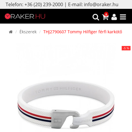
Telefon: +36 (20) 239-2000 | E-mail: info@oraker.hu
0
Ékszerek
THJ2790607 Tommy Hilfiger férfi karkötő
-5 %