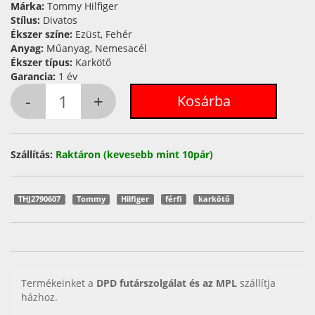
Márka:
Tommy Hilfiger
Stílus:
Divatos
Ékszer színe:
Ezüst, Fehér
Anyag:
Műanyag, Nemesacél
Ékszer típus:
Karkötő
Garancia:
1 év
Szállítás:
Raktáron (kevesebb mint 10pár)
THJ2790607
Tommy
Hilfiger
férfi
karkötő
Termékeinket a
DPD futárszolgálat és az MPL
szállítja
házhoz.