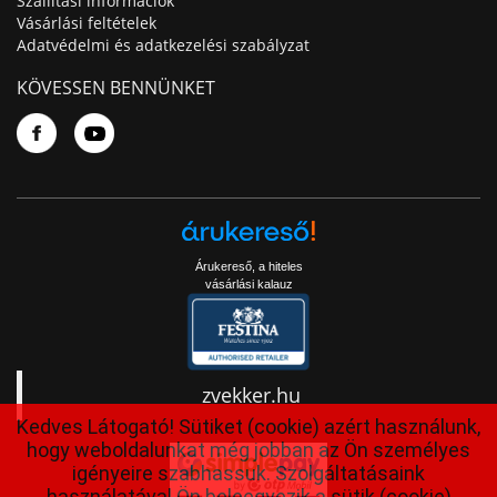
Szállítási információk
Vásárlási feltételek
Adatvédelmi és adatkezelési szabályzat
KÖVESSEN BENNÜNKET
Árukereső, a hiteles
vásárlási kalauz
zvekker.hu
Kedves Látogató! Sütiket (cookie) azért használunk,
hogy weboldalunkat még jobban az Ön személyes
igényeire szabhassuk. Szolgáltatásaink
használatával Ön beleegyezik a sütik (cookie)