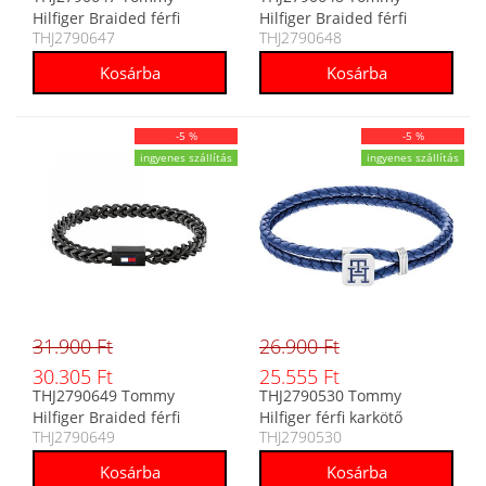
Hilfiger Braided férfi
Hilfiger Braided férfi
THJ2790647
THJ2790648
karkötő
karkötő
-5 %
-5 %
ingyenes szállítás
ingyenes szállítás
31.900 Ft
26.900 Ft
30.305 Ft
25.555 Ft
THJ2790649 Tommy
THJ2790530 Tommy
Hilfiger Braided férfi
Hilfiger férfi karkötő
THJ2790649
THJ2790530
karkötő