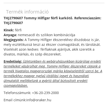
Termék információ
THJ2790607 Tommy Hilfiger férfi karkötő. Referenciaszám:
THJ2790607
Kinek:
férfi
Anyaga:
nemesacél és szilikon kombinációja
Megjegyzés:
A Tommy Hilfiger ékszerekhez díszdoboz is jár,
mely esztétikussá teszi az ékszer csomagolását, és tárolását.
Viselését azon kedves férfiaknak ajánljuk, akik szeretik a
divatos, márkás, és szép ékszereket.
Eredetiség:
Üzletünkben és webáruházunkban kizárólag eredeti
termékeket vásárolhat meg. Tommy Hilfiger ékszereket cégünk a
termék hivatalos magyarországi márka képviseletétől szerzi be. A
termékekhez magyar nyelvű jótállási jegyet és használati
útmutatót mellékelünk a gyártó által biztosított eredeti
csomagolásban.
Telefonszámunk: +36-20-239-2000
Email címünk:info@oraker.hu