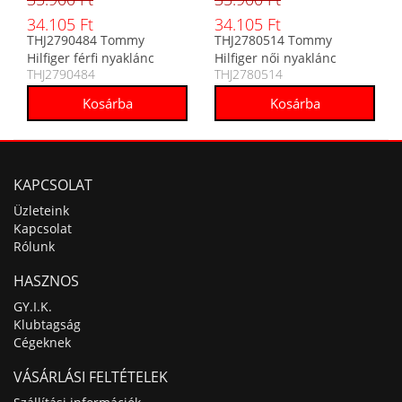
34.105 Ft
34.105 Ft
THJ2790484 Tommy
THJ2780514 Tommy
Hilfiger férfi nyaklánc
Hilfiger női nyaklánc
THJ2790484
THJ2780514
KAPCSOLAT
Üzleteink
Kapcsolat
Rólunk
HASZNOS
GY.I.K.
Klubtagság
Cégeknek
VÁSÁRLÁSI FELTÉTELEK