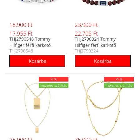
18.900 Ft
23.900 Ft
17.955 Ft
22.705 Ft
THJ2790548 Tommy
THJ2790324 Tommy
Hilfiger férfi karkötő
Hilfiger férfi karkötő
THJ2790548
THJ2790324
-5 %
-5 %
ingyenes szállítás
ingyenes szállítás
35.900 Ft
35.900 Ft