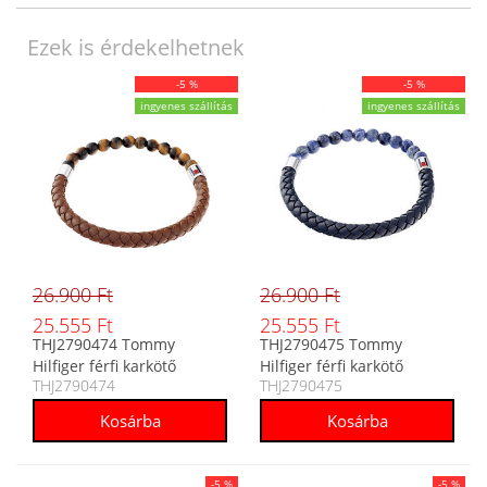
Ezek is érdekelhetnek
-5 %
-5 %
ingyenes szállítás
ingyenes szállítás
26.900 Ft
26.900 Ft
25.555 Ft
25.555 Ft
THJ2790474 Tommy
THJ2790475 Tommy
Hilfiger férfi karkötő
Hilfiger férfi karkötő
THJ2790474
THJ2790475
-5 %
-5 %