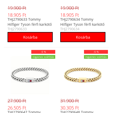
19.900 Ft
19.900 Ft
18.905 Ft
18.905 Ft
THJ2790633 Tommy
THJ2790634 Tommy
Hilfiger Tyson férfi karkötő
Hilfiger Tyson férfi karkötő
THJ2790633
THJ2790634
-5 %
-5 %
ingyenes szállítás
ingyenes szállítás
27.900 Ft
31.900 Ft
26.505 Ft
30.305 Ft
THJ2790647 Tommy
THJ2790648 Tommy