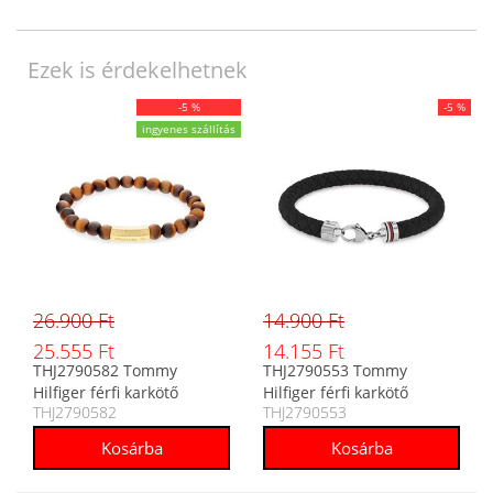
Ezek is érdekelhetnek
-5 %
-5 %
ingyenes szállítás
26.900 Ft
14.900 Ft
25.555 Ft
14.155 Ft
THJ2790582 Tommy
THJ2790553 Tommy
Hilfiger férfi karkötő
Hilfiger férfi karkötő
THJ2790582
THJ2790553