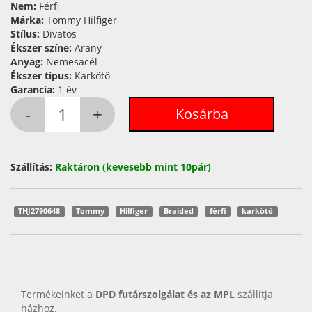
Nem:
Férfi
Márka:
Tommy Hilfiger
Stílus:
Divatos
Ékszer színe:
Arany
Anyag:
Nemesacél
Ékszer típus:
Karkötő
Garancia:
1 év
Szállítás:
Raktáron (kevesebb mint 10pár)
THJ2790648
Tommy
Hilfiger
Braided
férfi
karkötő
Termékeinket a
DPD futárszolgálat és az MPL
szállítja
házhoz.