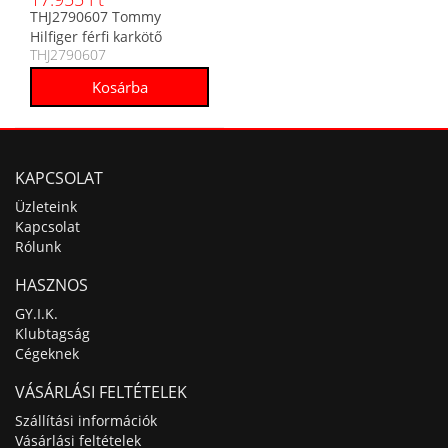
THJ2790607 Tommy
Hilfiger férfi karkötő
THJ2790607
KAPCSOLAT
Üzleteink
Kapcsolat
Rólunk
HASZNOS
GY.I.K.
Klubtagság
Cégeknek
VÁSÁRLÁSI FELTÉTELEK
Szállítási információk
Vásárlási feltételek