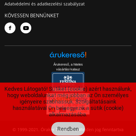
Adatvédelmi és adatkezelési szabályzat
KÖVESSEN BENNÜNKET
Árukereső, a hiteles
vásárlási kalauz
Kedves Látogató! Sütiket (cookie) azért használunk,
hogy weboldalunkat még jobban az Ön személyes
igényeire szabhassuk. Szolgáltatásaink
használatával Ön beleegyezik a sütik (cookie)
alkalmazásába.
Rendben
© 1999-2021. Óraker Trade Kft., Minden jog fenntartva