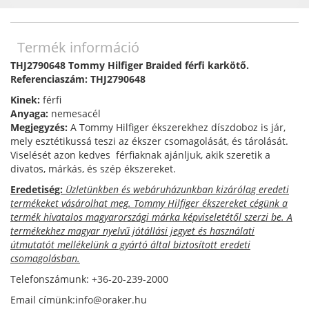
Termék információ
THJ2790648 Tommy Hilfiger Braided férfi karkötő.
Referenciaszám: THJ2790648
Kinek:
férfi
Anyaga:
nemesacél
Megjegyzés:
A Tommy Hilfiger ékszerekhez díszdoboz is jár,
mely esztétikussá teszi az ékszer csomagolását, és tárolását.
Viselését azon kedves férfiaknak ajánljuk, akik szeretik a
divatos, márkás, és szép ékszereket.
Eredetiség:
Üzletünkben és webáruházunkban kizárólag eredeti
termékeket vásárolhat meg. Tommy Hilfiger ékszereket cégünk a
termék hivatalos magyarországi márka képviseletétől szerzi be. A
termékekhez magyar nyelvű jótállási jegyet és használati
útmutatót mellékelünk a gyártó által biztosított eredeti
csomagolásban.
Telefonszámunk: +36-20-239-2000
Email címünk:info@oraker.hu