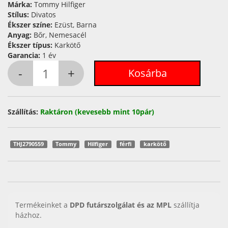
Márka:
Tommy Hilfiger
Stílus:
Divatos
Ékszer színe:
Ezüst, Barna
Anyag:
Bőr, Nemesacél
Ékszer típus:
Karkötő
Garancia:
1 év
Szállítás:
Raktáron (kevesebb mint 10pár)
THJ2790559
Tommy
Hilfiger
férfi
karkötő
Termékeinket a
DPD futárszolgálat és az MPL
szállítja
házhoz.