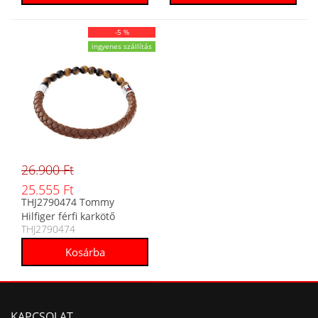
-5 %
ingyenes szállítás
26.900 Ft
25.555 Ft
THJ2790474 Tommy
Hilfiger férfi karkötő
THJ2790474
KAPCSOLAT