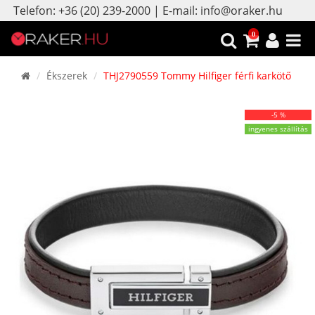
Telefon: +36 (20) 239-2000 | E-mail: info@oraker.hu
0
Ékszerek
THJ2790559 Tommy Hilfiger férfi karkötő
-5 %
ingyenes szállítás