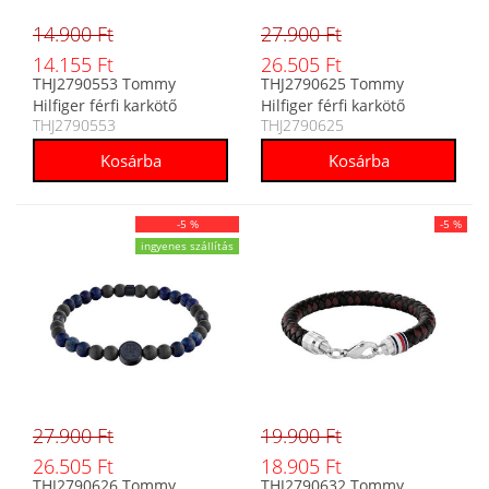
14.900 Ft
27.900 Ft
14.155 Ft
26.505 Ft
THJ2790553 Tommy
THJ2790625 Tommy
Hilfiger férfi karkötő
Hilfiger férfi karkötő
THJ2790553
THJ2790625
-5 %
-5 %
ingyenes szállítás
27.900 Ft
19.900 Ft
26.505 Ft
18.905 Ft
THJ2790626 Tommy
THJ2790632 Tommy