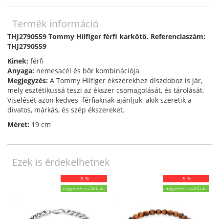
Termék információ
THJ2790559 Tommy Hilfiger férfi karkötő. Referenciaszám:
THJ2790559
Kinek:
férfi
Anyaga:
nemesacél és bőr kombinációja
Megjegyzés:
A Tommy Hilfiger ékszerekhez díszdoboz is jár,
mely esztétikussá teszi az ékszer csomagolását, és tárolását.
Viselését azon kedves férfiaknak ajánljuk, akik szeretik a
divatos, márkás, és szép ékszereket.
Méret:
19 cm
Ezek is érdekelhetnek
-5 %
-5 %
ingyenes szállítás
ingyenes szállítás