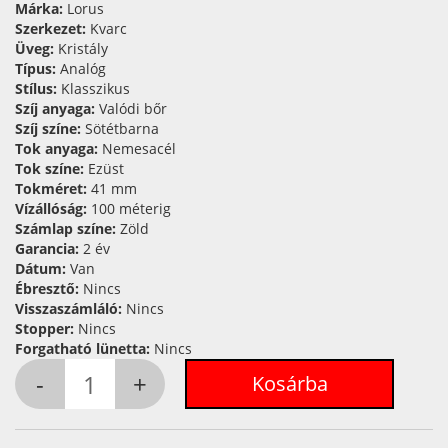
Márka:
Lorus
Szerkezet:
Kvarc
Üveg:
Kristály
Típus:
Analóg
Stílus:
Klasszikus
Szíj anyaga:
Valódi bőr
Szíj színe:
Sötétbarna
Tok anyaga:
Nemesacél
Tok színe:
Ezüst
Tokméret:
41 mm
Vízállóság:
100 méterig
Számlap színe:
Zöld
Garancia:
2 év
Dátum:
Van
Ébresztő:
Nincs
Visszaszámláló:
Nincs
Stopper:
Nincs
Forgatható lünetta:
Nincs