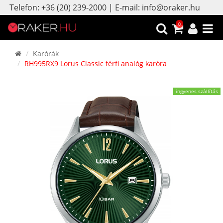
Telefon: +36 (20) 239-2000 | E-mail: info@oraker.hu
0
Karórák
RH995RX9 Lorus Classic férfi analóg karóra
ingyenes szállítás