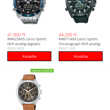
41.900 Ft
44.200 Ft
RW623AX5 Lorus Sports
RW671AX9 Lorus Sports
férfi analóg-digitális
Chronograph férfi analóg-
RW623AX5
RW671AX9
karóra
digitális karóra
ingyenes szállítás