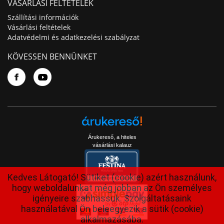
VÁSÁRLÁSI FELTÉTELEK
Szállítási információk
Vásárlási feltételek
Adatvédelmi és adatkezelési szabályzat
KÖVESSEN BENNÜNKET
Árukereső, a hiteles
vásárlási kalauz
Kedves Látogató! Sütiket (cookie) azért használunk,
hogy weboldalunkat még jobban az Ön személyes
igényeire szabhassuk. Szolgáltatásaink
használatával Ön beleegyezik a sütik (cookie)
alkalmazásába.