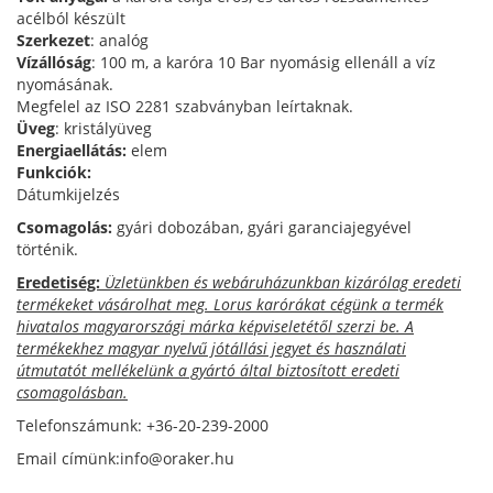
acélból készült
Szerkezet
: analóg
Vízállóság
: 100 m, a karóra 10 Bar nyomásig ellenáll a víz
nyomásának.
Megfelel az ISO 2281 szabványban leírtaknak.
Üveg
: kristályüveg
Energiaellátás:
elem
Funkciók:
Dátumkijelzés
Csomagolás:
gyári dobozában, gyári garanciajegyével
történik.
Eredetiség:
Üzletünkben és webáruházunkban kizárólag eredeti
termékeket vásárolhat meg. Lorus karórákat cégünk a termék
hivatalos magyarországi márka képviseletétől szerzi be. A
termékekhez magyar nyelvű jótállási jegyet és használati
útmutatót mellékelünk a gyártó által biztosított eredeti
csomagolásban.
Telefonszámunk: +36-20-239-2000
Email címünk:info@oraker.hu