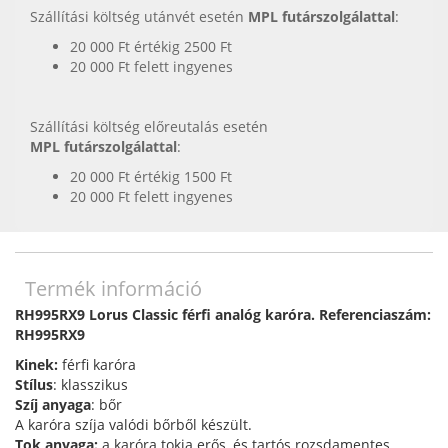
Szállítási költség utánvét esetén
MPL futárszolgálattal
:
20 000 Ft értékig 2500 Ft
20 000 Ft felett ingyenes
Szállítási költség előreutalás esetén
MPL futárszolgálattal
:
20 000 Ft értékig 1500 Ft
20 000 Ft felett ingyenes
Termék információ
RH995RX9 Lorus Classic férfi analóg karóra. Referenciaszám:
RH995RX9
Kinek:
férfi karóra
Stílus
: klasszikus
Szíj anyaga
: bőr
A karóra szíja valódi bőrből készült.
Tok anyaga:
a karóra tokja erős, és tartós rozsdamentes