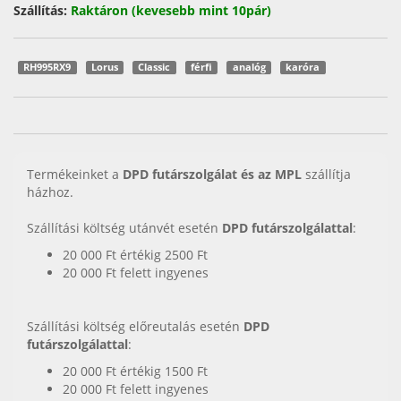
Szállítás:
Raktáron (kevesebb mint 10pár)
RH995RX9
Lorus
Classic
férfi
analóg
karóra
Termékeinket a
DPD futárszolgálat és az MPL
szállítja
házhoz.
Szállítási költség utánvét esetén
DPD futárszolgálattal
:
20 000 Ft értékig 2500 Ft
20 000 Ft felett ingyenes
Szállítási költség előreutalás esetén
DPD
futárszolgálattal
:
20 000 Ft értékig 1500 Ft
20 000 Ft felett ingyenes