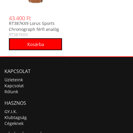
43.400 Ft
RT387KX9 Lorus Sports
Chronograph férfi analóg
RT387KX9
karóra
KAPCSOLAT
Üzleteink
Kapcsolat
Rólunk
HASZNOS
GY.I.K.
Klubtagság
Cégeknek