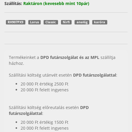
Szállítás:
Raktáron (kevesebb mint 10pár)
RH907PX9
Lorus
Classic
férfi
analóg
karóra
Termékeinket a
DPD futárszolgálat és az MPL
szállítja
házhoz.
Szállítási költség utánvét esetén
DPD futárszolgálattal
:
20 000 Ft értékig 2500 Ft
20 000 Ft felett ingyenes
Szállítási költség előreutalás esetén
DPD
futárszolgálattal
:
20 000 Ft értékig 1500 Ft
20 000 Ft felett ingyenes