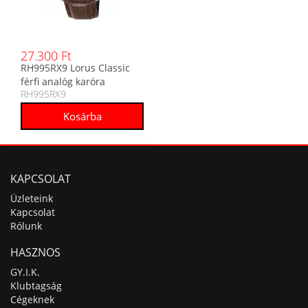
27.300 Ft
RH995RX9 Lorus Classic
férfi analóg karóra
RH995RX9
KAPCSOLAT
Üzleteink
Kapcsolat
Rólunk
HASZNOS
GY.I.K.
Klubtagság
Cégeknek