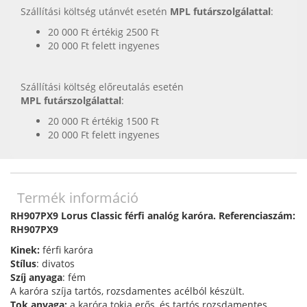
Szállítási költség utánvét esetén
MPL futárszolgálattal
:
20 000 Ft értékig 2500 Ft
20 000 Ft felett ingyenes
Szállítási költség előreutalás esetén
MPL futárszolgálattal
:
20 000 Ft értékig 1500 Ft
20 000 Ft felett ingyenes
Termék információ
RH907PX9 Lorus Classic férfi analóg karóra. Referenciaszám:
RH907PX9
Kinek:
férfi karóra
Stílus
: divatos
Szíj anyaga
: fém
A karóra szíja tartós, rozsdamentes acélból készült.
Tok anyaga:
a karóra tokja erős, és tartós rozsdamentes