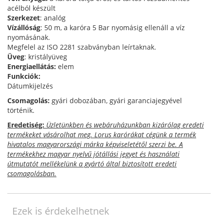
acélból készült
Szerkezet
: analóg
Vízállóság
: 50 m, a karóra 5 Bar nyomásig ellenáll a víz
nyomásának.
Megfelel az ISO 2281 szabványban leírtaknak.
Üveg
: kristályüveg
Energiaellátás:
elem
Funkciók:
Dátumkijelzés
Csomagolás:
gyári dobozában, gyári garanciajegyével
történik.
Eredetiség:
Üzletünkben és webáruházunkban kizárólag eredeti
termékeket vásárolhat meg. Lorus karórákat cégünk a termék
hivatalos magyarországi márka képviseletétől szerzi be. A
termékekhez magyar nyelvű jótállási jegyet és használati
útmutatót mellékelünk a gyártó által biztosított eredeti
csomagolásban.
Ezek is érdekelhetnek