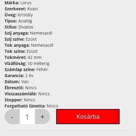
Márka:
Lorus
Szerkezet:
Kvarc
Üveg:
Kristály
Típus:
Analóg
Stílus:
Divatos
Szíj anyaga:
Nemesacél
Szíj színe:
Ezüst
Tok anyaga:
Nemesacél
Tok színe:
Ezüst
Tokméret:
42 mm
Vízállóság:
50 méterig
Számlap színe:
Fehér
Garancia:
2 év
Dátum:
Van
Ébresztő:
Nincs
Visszaszámláló:
Nincs
Stopper:
Nincs
Forgatható lünetta:
Nincs