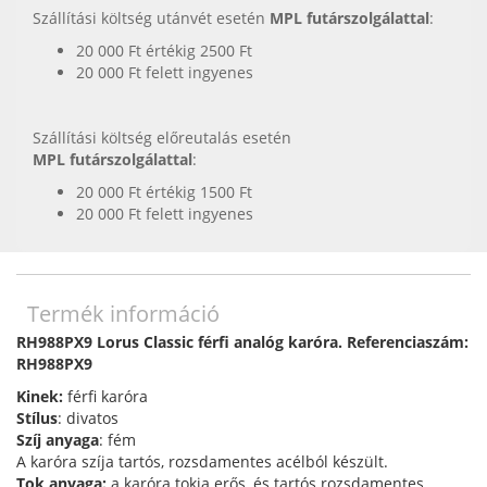
Szállítási költség utánvét esetén
MPL futárszolgálattal
:
20 000 Ft értékig 2500 Ft
20 000 Ft felett ingyenes
Szállítási költség előreutalás esetén
MPL futárszolgálattal
:
20 000 Ft értékig 1500 Ft
20 000 Ft felett ingyenes
Termék információ
RH988PX9 Lorus Classic férfi analóg karóra. Referenciaszám:
RH988PX9
Kinek:
férfi karóra
Stílus
: divatos
Szíj anyaga
: fém
A karóra szíja tartós, rozsdamentes acélból készült.
Tok anyaga:
a karóra tokja erős, és tartós rozsdamentes