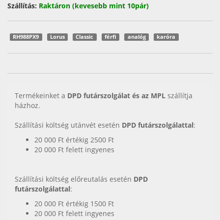
Szállítás:
Raktáron (kevesebb mint 10pár)
RH988PX9
Lorus
Classic
férfi
analóg
karóra
Termékeinket a
DPD futárszolgálat és az MPL
szállítja
házhoz.
Szállítási költség utánvét esetén
DPD futárszolgálattal
:
20 000 Ft értékig 2500 Ft
20 000 Ft felett ingyenes
Szállítási költség előreutalás esetén
DPD
futárszolgálattal
:
20 000 Ft értékig 1500 Ft
20 000 Ft felett ingyenes