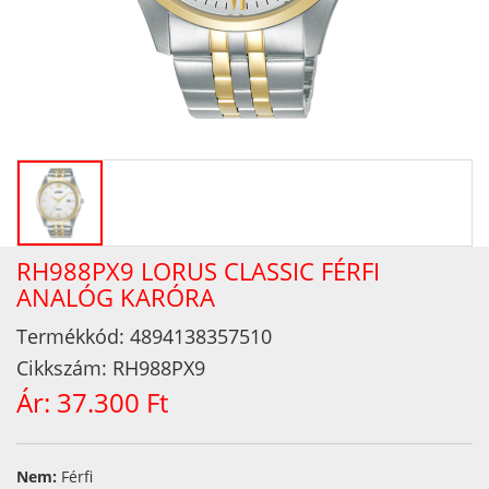
RH988PX9 LORUS CLASSIC FÉRFI
ANALÓG KARÓRA
Termékkód:
4894138357510
Cikkszám:
RH988PX9
Ár:
37.300 Ft
Nem:
Férfi