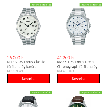
ingyenes szállítás
ingyenes szállítás
26.000 Ft
41.200 Ft
RH907PX9 Lorus Classic
RM371HX9 Lorus Dress
férfi analóg karóra
Chronograph férfi analóg
RH907PX9
RM371HX9
karóra
ingyenes szállítás
ingyenes szállítás