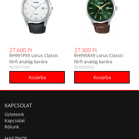
27.600 Ft
27.300 Ft
RH991PX9 Lorus Classic
RH995RX9 Lorus Classic
férfi analóg karóra
férfi analóg karóra
RH991PX9
RH995RX9
KAPCSOLAT
Üzleteink
Kapcsolat
Rólunk
HASZNOS