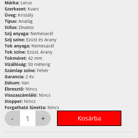
Márka:
Lorus
Szerkezet:
Kvarc
Üveg:
Kristály
Típus:
Analóg
Stílus:
Divatos
Szíj anyaga:
Nemesacél
Szíj színe:
Ezüst és Arany
Tok anyaga:
Nemesacél
Tok színe:
Ezüst, Arany
Tokméret:
42 mm
Vízállóság:
50 méterig
Számlap színe:
Fehér
Garancia:
2 év
Dátum:
Van
Ébresztő:
Nincs
Visszaszámláló:
Nincs
Stopper:
Nincs
Forgatható lünetta:
Nincs