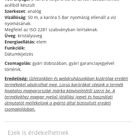
acélból készült
Szerkezet
: analóg
Vízállóság
: 50 m, a karóra 5 Bar nyomásig ellenáll a víz
nyomásának.
Megfelel az ISO 2281 szabványban leírtaknak.
Üveg
: kristályüveg
Energiaellátás:
elem
Funkciók:
Dátumkijelzés
Csomagolás:
gyári dobozában, gyári garanciajegyével
történik.
Eredetiség:
Üzletünkben és webáruházunkban kizárólag eredeti
termékeket vásárolhat meg. Lorus karórákat cégünk a termék
hivatalos magyarországi márka képviseletétől szerzi be. A
termékekhez magyar nyelvű jótállási jegyet és használati
útmutatót mellékelünk a gyártó által biztosított eredeti
csomagolásban.
Ezek is érdekelhetnek