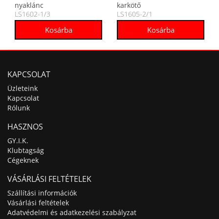
nyaklánc
karkötő
LS1602-1/3
LS1605-2/1
KAPCSOLAT
Üzleteink
Kapcsolat
Rólunk
HASZNOS
GY.I.K.
Klubtagság
Cégeknek
VÁSÁRLÁSI FELTÉTELEK
Szállítási információk
Vásárlási feltételek
Adatvédelmi és adatkezelési szabályzat