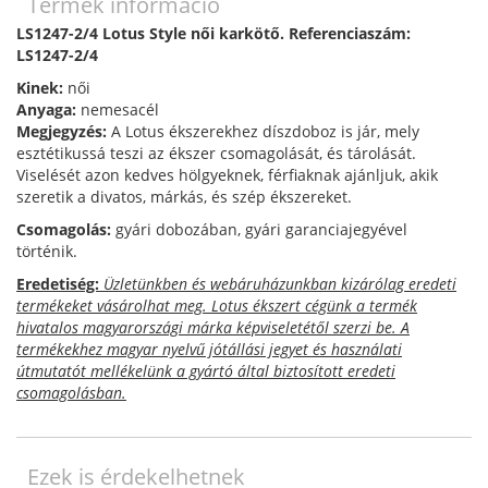
Termék információ
LS1247-2/4 Lotus Style női karkötő. Referenciaszám:
LS1247-2/4
Kinek:
női
Anyaga:
nemesacél
Megjegyzés:
A Lotus ékszerekhez díszdoboz is jár, mely
esztétikussá teszi az ékszer csomagolását, és tárolását.
Viselését azon kedves hölgyeknek, férfiaknak ajánljuk, akik
szeretik a divatos, márkás, és szép ékszereket.
Csomagolás:
gyári dobozában, gyári garanciajegyével
történik.
Eredetiség:
Üzletünkben és webáruházunkban kizárólag eredeti
termékeket vásárolhat meg. Lotus ékszert cégünk a termék
hivatalos magyarországi márka képviseletétől szerzi be. A
termékekhez magyar nyelvű jótállási jegyet és használati
útmutatót mellékelünk a gyártó által biztosított eredeti
csomagolásban.
Ezek is érdekelhetnek