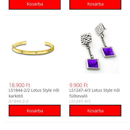
18.900 Ft
9.900 Ft
LS1844-2/2 Lotus Style női
LS1247-4/3 Lotus Style női
karkötő
fülbevaló
ls1844-2-2
LS1247-4/3