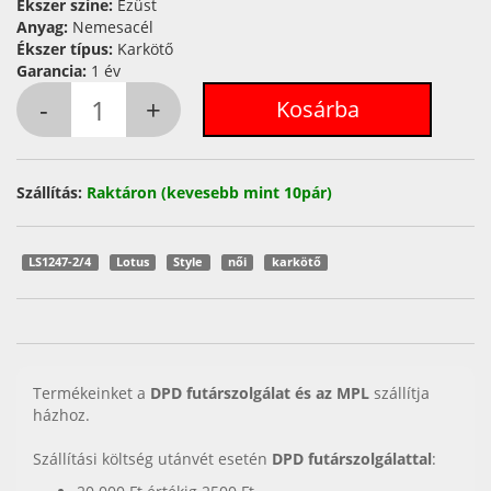
Ékszer színe:
Ezüst
Anyag:
Nemesacél
Ékszer típus:
Karkötő
Garancia:
1 év
Szállítás:
Raktáron (kevesebb mint 10pár)
LS1247-2/4
Lotus
Style
női
karkötő
Termékeinket a
DPD futárszolgálat és az MPL
szállítja
házhoz.
Szállítási költség utánvét esetén
DPD futárszolgálattal
: