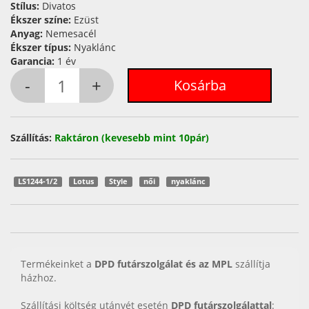
Stílus:
Divatos
Ékszer színe:
Ezüst
Anyag:
Nemesacél
Ékszer típus:
Nyaklánc
Garancia:
1 év
Szállítás:
Raktáron (kevesebb mint 10pár)
LS1244-1/2
Lotus
Style
női
nyaklánc
Termékeinket a
DPD futárszolgálat és az MPL
szállítja
házhoz.
Szállítási költség utánvét esetén
DPD futárszolgálattal
: