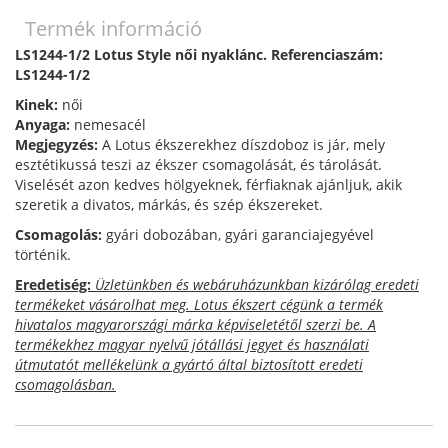
Termék információ
LS1244-1/2 Lotus Style női nyaklánc. Referenciaszám:
LS1244-1/2
Kinek:
női
Anyaga:
nemesacél
Megjegyzés:
A Lotus ékszerekhez díszdoboz is jár, mely
esztétikussá teszi az ékszer csomagolását, és tárolását.
Viselését azon kedves hölgyeknek, férfiaknak ajánljuk, akik
szeretik a divatos, márkás, és szép ékszereket.
Csomagolás:
gyári dobozában, gyári garanciajegyével
történik.
Eredetiség:
Üzletünkben és webáruházunkban kizárólag eredeti
termékeket vásárolhat meg. Lotus ékszert cégünk a termék
hivatalos magyarországi márka képviseletétől szerzi be. A
termékekhez magyar nyelvű jótállási jegyet és használati
útmutatót mellékelünk a gyártó által biztosított eredeti
csomagolásban.