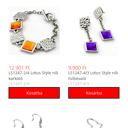
12.901 Ft
9.900 Ft
LS1247-2/4 Lotus Style női
LS1247-4/3 Lotus Style női
karkötő
fülbevaló
LS1247-2/4
LS1247-4/3