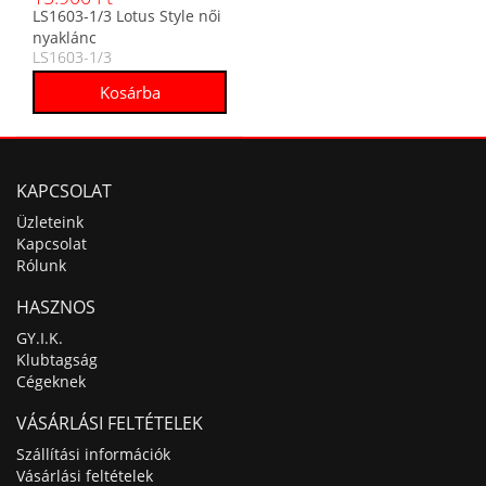
LS1603-1/3 Lotus Style női
nyaklánc
LS1603-1/3
KAPCSOLAT
Üzleteink
Kapcsolat
Rólunk
HASZNOS
GY.I.K.
Klubtagság
Cégeknek
VÁSÁRLÁSI FELTÉTELEK
Szállítási információk
Vásárlási feltételek