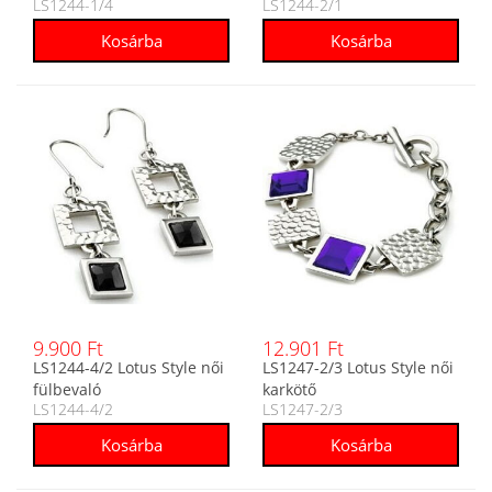
LS1244-1/4
LS1244-2/1
9.900 Ft
12.901 Ft
LS1244-4/2 Lotus Style női
LS1247-2/3 Lotus Style női
fülbevaló
karkötő
LS1244-4/2
LS1247-2/3