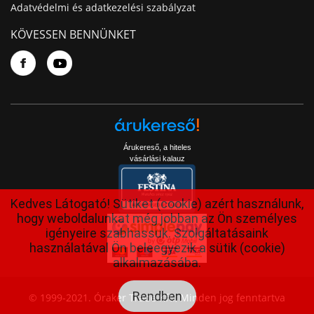
Adatvédelmi és adatkezelési szabályzat
KÖVESSEN BENNÜNKET
Árukereső, a hiteles
vásárlási kalauz
Kedves Látogató! Sütiket (cookie) azért használunk,
hogy weboldalunkat még jobban az Ön személyes
igényeire szabhassuk. Szolgáltatásaink
használatával Ön beleegyezik a sütik (cookie)
alkalmazásába.
Rendben
© 1999-2021. Óraker Trade Kft., Minden jog fenntartva