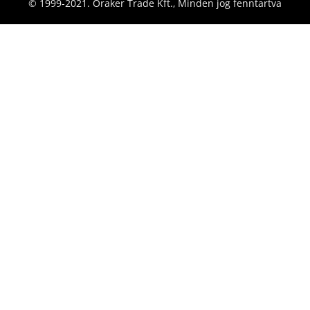
© 1999-2021. Óraker Trade Kft., Minden jog fenntartva