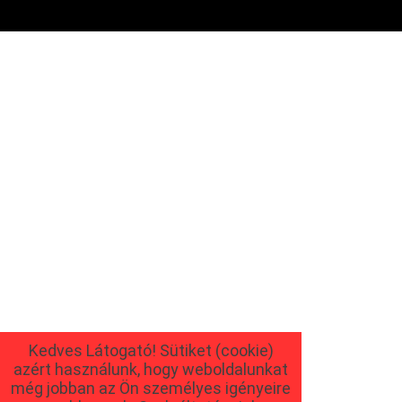
Kedves Látogató! Sütiket (cookie)
azért használunk, hogy weboldalunkat
még jobban az Ön személyes igényeire