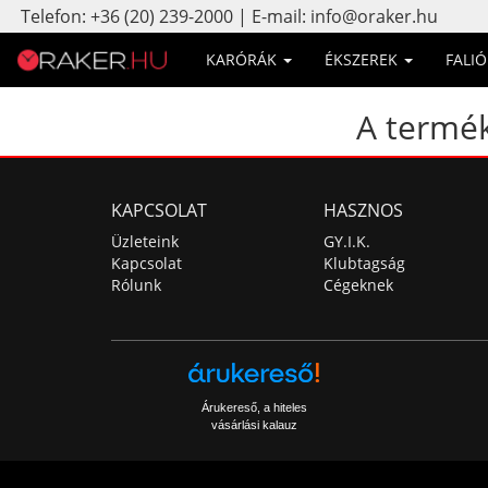
Telefon: +36 (20) 239-2000 | E-mail: info@oraker.hu
KARÓRÁK
ÉKSZEREK
FALI
A termék
KAPCSOLAT
HASZNOS
Üzleteink
GY.I.K.
Kapcsolat
Klubtagság
Rólunk
Cégeknek
Árukereső, a hiteles
vásárlási kalauz