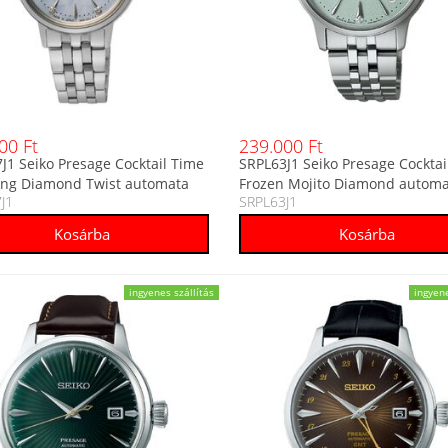
00 Ft
239.000 Ft
J1 Seiko Presage Cocktail Time
SRPL63J1 Seiko Presage Cocktai
ing Diamond Twist automata
Frozen Mojito Diamond automa
J1
SRPL63J1
alóg karóra
analóg karóra
ingyenes szállítás
ingyene