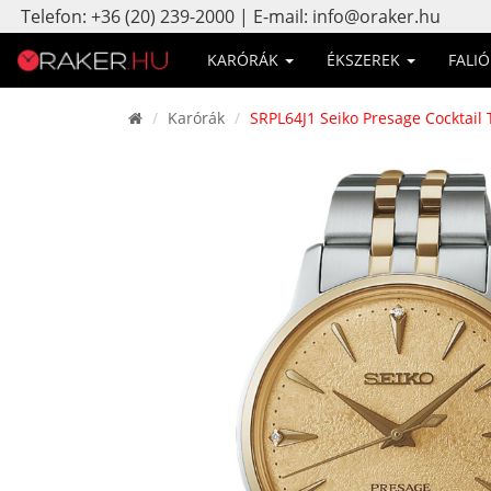
Telefon: +36 (20) 239-2000 | E-mail: info@oraker.hu
KARÓRÁK
ÉKSZEREK
FALI
Karórák
SRPL64J1 Seiko Presage Cocktail