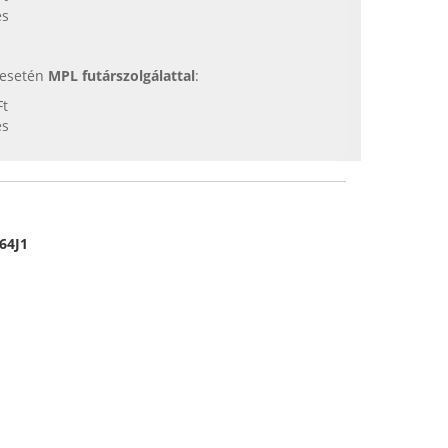
es
s esetén
MPL futárszolgálattal
:
Ft
es
64J1