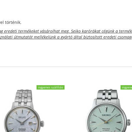
l történik.
 eredeti termékeket vásárolhat meg. Seiko karórákat cégünk a termék 
sználati útmutatót mellékelünk a gyártó által biztosított eredeti csoma
ingyenes szállítás
ingyene