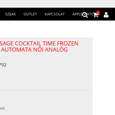
0
SZÍJAK
OUTLET
KAPCSOLAT
APPLE WATCH
ESAGE COCKTAIL TIME FROZEN
D AUTOMATA NŐI ANALÓG
792
kus