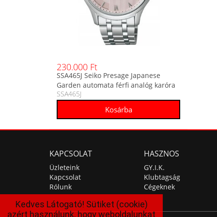
230.000 Ft
SSA465J Seiko Presage Japanese
Garden automata férfi analóg karóra
SSA465J
KAPCSOLAT
HASZNOS
Üzleteink
GY.I.K.
Kapcsolat
Klubtagság
Rólunk
Cégeknek
Kedves Látogató! Sütiket (cookie)
azért használunk, hogy weboldalunkat