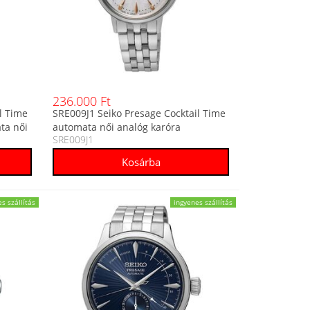
236.000 Ft
l Time
SRE009J1 Seiko Presage Cocktail Time
ta női
automata női analóg karóra
SRE009J1
s szállítás
ingyenes szállítás