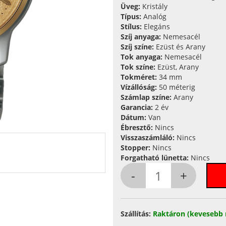
Üveg:
Kristály
Típus:
Analóg
Stílus:
Elegáns
Szíj anyaga:
Nemesacél
Szíj színe:
Ezüst és Arany
Tok anyaga:
Nemesacél
Tok színe:
Ezüst, Arany
Tokméret:
34 mm
Vízállóság:
50 méterig
Számlap színe:
Arany
Garancia:
2 év
Dátum:
Van
Ébresztő:
Nincs
Visszaszámláló:
Nincs
Stopper:
Nincs
Forgatható lünetta:
Nincs
Szállítás:
Raktáron (kevesebb 