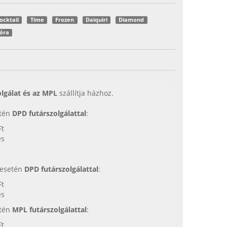
ocktail
Time
Frozen
Daiquiri
Diamond
óra
lgálat és az MPL
szállítja házhoz.
etén
DPD futárszolgálattal
:
Ft
es
s esetén
DPD futárszolgálattal
:
Ft
es
etén
MPL futárszolgálattal
:
Ft