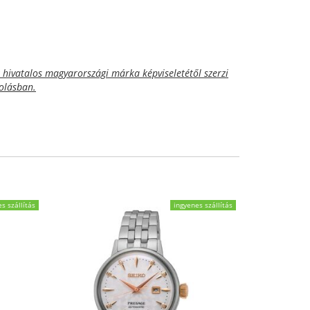
hivatalos magyarországi márka képviseletétől szerzi
golásban.
s szállítás
ingyenes szállítás