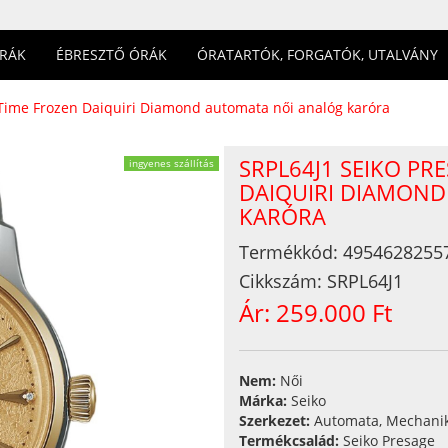
ÓRÁK
ÉBRESZTŐ ÓRÁK
ÓRATARTÓK, FORGATÓK, UTALVÁNY
 Time Frozen Daiquiri Diamond automata női analóg karóra
SRPL64J1 SEIKO PR
ingyenes szállítás
DAIQUIRI DIAMON
KARÓRA
Termékkód:
4954628255
Cikkszám:
SRPL64J1
Ár:
259.000 Ft
Nem:
Női
Márka:
Seiko
Szerkezet:
Automata, Mechani
Termékcsalád:
Seiko Presage