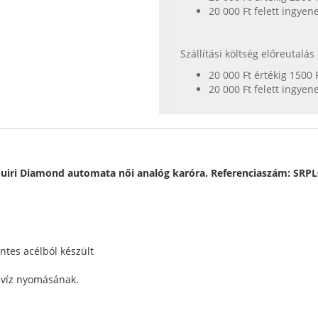
20 000 Ft felett ingyen
Szállítási költség előreutalá
20 000 Ft értékig 1500 
20 000 Ft felett ingyen
quiri Diamond automata női analóg karóra. Referenciaszám: SRPL
ntes acélból készült
a víz nyomásának.