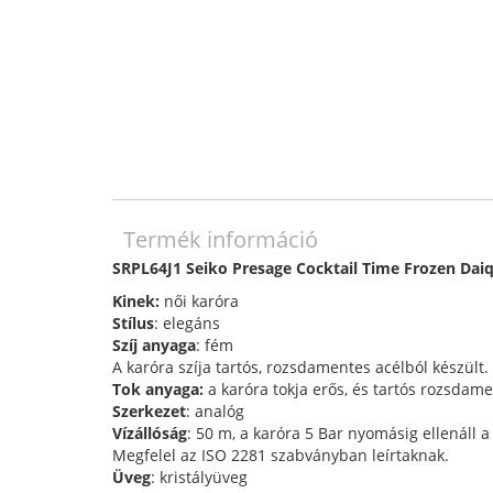
Termék információ
SRPL64J1 Seiko Presage Cocktail Time Frozen Dai
Kinek:
női karóra
Stílus
: elegáns
Szíj anyaga
: fém
A karóra szíja tartós, rozsdamentes acélból készült.
Tok anyaga:
a karóra tokja erős, és tartós rozsdame
Szerkezet
: analóg
Vízállóság
: 50 m, a karóra 5 Bar nyomásig ellenáll 
Megfelel az ISO 2281 szabványban leírtaknak.
Üveg
: kristályüveg