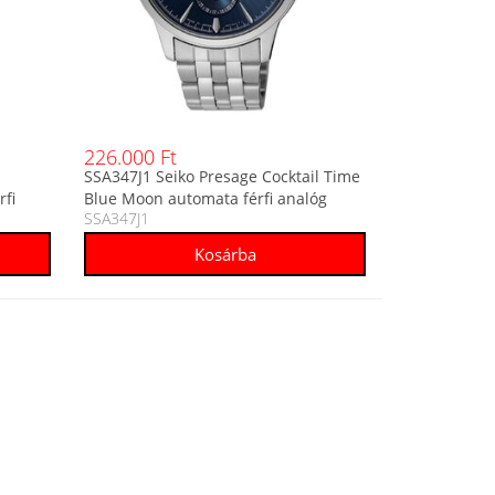
226.000 Ft
SSA347J1 Seiko Presage Cocktail Time
rfi
Blue Moon automata férfi analóg
SSA347J1
karóra