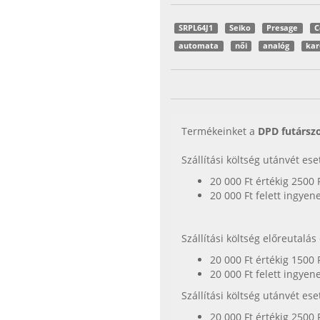
SRPL64J1
Seiko
Presage
C
automata
női
analóg
kar
Termékeinket a
DPD futárszo
Szállítási költség utánvét es
20 000 Ft értékig 2500 
20 000 Ft felett ingyen
Szállítási költség előreutalá
20 000 Ft értékig 1500 
20 000 Ft felett ingyen
Szállítási költség utánvét es
20 000 Ft értékig 2500 