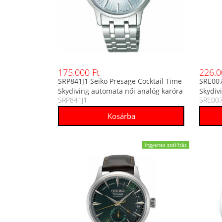
175.000 Ft
226.0
SRP841J1 Seiko Presage Cocktail Time
SRE007
Skydiving automata női analóg karóra
Skydiv
SRP841J1
SRE007
női an
ingyenes szállítás