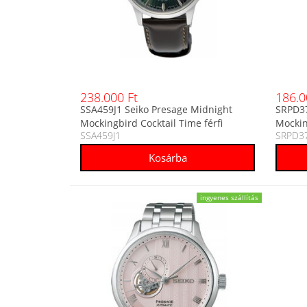
238.000 Ft
186.0
SSA459J1 Seiko Presage Midnight
SRPD37
Mockingbird Cocktail Time férfi
Mockin
SSA459J1
SRPD37
automata analóg karóra
karóra
ingyenes szállítás