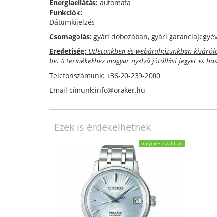
Energiaellátás:
automata
Funkciók:
Dátumkijelzés
Csomagolás:
gyári dobozában, gyári garanciajegyéve
Eredetiség:
Üzletünkben és webáruházunkban kizárólag
be. A termékekhez magyar nyelvű jótállási jegyet és ha
Telefonszámunk: +36-20-239-2000
Email címünk:info@oraker.hu
Ezek is érdekelhetnek
ingyenes szállítás