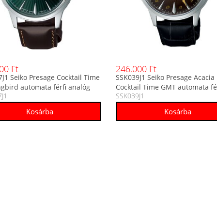
00 Ft
246.000 Ft
J1 Seiko Presage Cocktail Time
SSK039J1 Seiko Presage Acacia
gbird automata férfi analóg
Cocktail Time GMT automata fé
J1
SSK039J1
analóg karóra