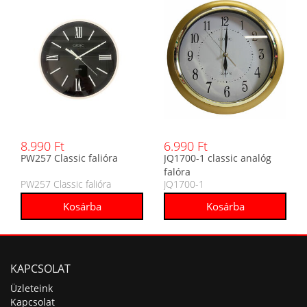
8.990 Ft
6.990 Ft
PW257 Classic falióra
JQ1700-1 classic analóg
falóra
PW257 Classic falióra
JQ1700-1
KAPCSOLAT
Üzleteink
Kapcsolat