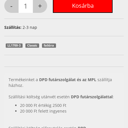
Szállítás:
2-3 nap
LL1700-3
Classic
falióra
Termékeinket a
DPD futárszolgálat és az MPL
szállítja
házhoz.
Szállítási költség utánvét esetén
DPD futárszolgálattal
:
20 000 Ft értékig 2500 Ft
20 000 Ft felett ingyenes