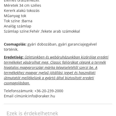
Elemes óraszerkezet
Méretek 34 cm széles
Kererk alakú tokozás
Műanyag tok
Tok színe :Barna
Analóg számlap
Számlap színe:Fehér ,fekete arab számokkal
Csomagolás:
gyári dobozában, gyári garanciajegyével
történik.
Eredetiség:
Üzletünkben és webáruházunkban kizárólag eredeti
termékeket vásárolhat meg. Classic faliórákat cégünk a termék
hivatalos magyarországi márka képviseletétől szerzi be. A
termékekhez magyar nyelvű jótállási jegyet és használati
útmutatót mellékelünk a gyártó által biztosított eredeti
csomagolásban.
Telefonszámunk: +36-20-239-2000
Email címünk:info@oraker.hu
Ezek is érdekelhetnek