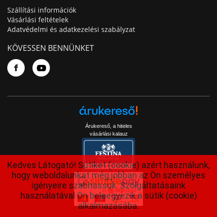
Szállítási információk
Vásárlási feltételek
Adatvédelmi és adatkezelési szabályzat
KÖVESSEN BENNÜNKET
Árukereső, a hiteles
vásárlási kalauz
Kedves Látogató! Sütiket (cookie) azért használunk,
hogy weboldalunkat még jobban az Ön személyes
igényeire szabhassuk. Szolgáltatásaink
használatával Ön beleegyezik a sütik (cookie)
alkalmazásába.