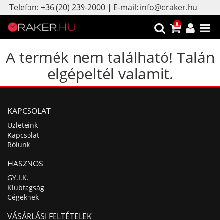
Telefon: +36 (20) 239-2000 | E-mail: info@oraker.hu
0
A termék nem található! Talán
elgépeltél valamit.
KAPCSOLAT
Üzleteink
Kapcsolat
Rólunk
HASZNOS
GY.I.K.
Klubtagság
Cégeknek
VÁSÁRLÁSI FELTÉTELEK