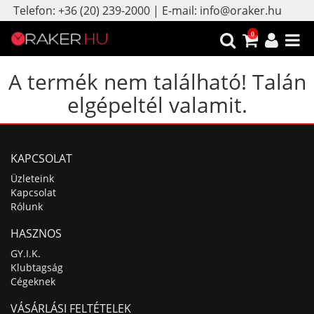
Telefon: +36 (20) 239-2000 | E-mail: info@oraker.hu
0
A termék nem található! Talán
elgépeltél valamit.
KAPCSOLAT
Üzleteink
Kapcsolat
Rólunk
HASZNOS
GY.I.K.
Klubtagság
Cégeknek
VÁSÁRLÁSI FELTÉTELEK