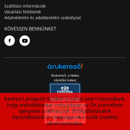
Szállítási információk
Vásárlási feltételek
Adatvédelmi és adatkezelési szabályzat
KÖVESSEN BENNÜNKET
Árukereső, a hiteles
vásárlási kalauz
Kedves Látogató! Sütiket (cookie) azért használunk,
hogy weboldalunkat még jobban az Ön személyes
igényeire szabhassuk. Szolgáltatásaink
használatával Ön beleegyezik a sütik (cookie)
alkalmazásába.