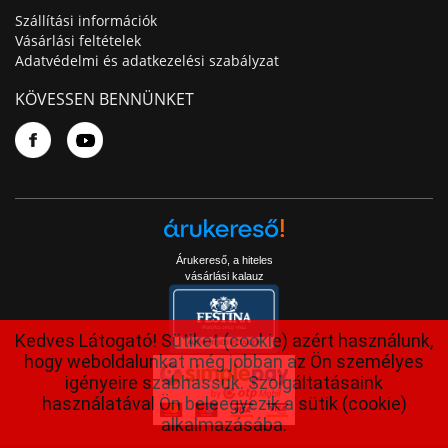
Szállítási információk
Vásárlási feltételek
Adatvédelmi és adatkezelési szabályzat
KÖVESSEN BENNÜNKET
Árukereső, a hiteles
vásárlási kalauz
Kedves Látogató! Sütiket (cookie) azért használunk,
hogy weboldalunkat még jobban az Ön személyes
igényeire szabhassuk. Szolgáltatásaink
használatával Ön beleegyezik a sütik (cookie)
alkalmazásába.