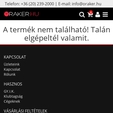
Telefon: +36 (20) 239-2000 | E-mail: info@oraker.hu
0
A termék nem található! Talán
elgépeltél valamit.
KAPCSOLAT
Üzleteink
Kapcsolat
Rólunk
HASZNOS
GY.I.K.
Klubtagság
Cégeknek
VÁSÁRLÁSI FELTÉTELEK