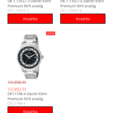
DK.1.13557-3 Daniel Klein
DK.1.13557-6 Daniel Klein
Premium férfi analóg
Premium férfi analóg
DK.1.13557-3
DK.1.13557-6
karóra
karóra
-20 %
19.990 Ft
15.992 Ft
DK11748-4 Daniel Klein
Premium férfi analóg
DK11748-4
karóra