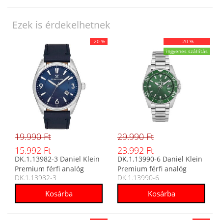
Ezek is érdekelhetnek
-20 %
-20 %
ingyenes szállítás
19.990 Ft
29.990 Ft
15.992 Ft
23.992 Ft
DK.1.13982-3 Daniel Klein
DK.1.13990-6 Daniel Klein
Premium férfi analóg
Premium férfi analóg
DK.1.13982-3
DK.1.13990-6
karóra
karóra