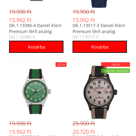
19.990 Ft
19.990 Ft
15.992 Ft
15.992 Ft
DK.1.13380-4 Daniel Klein
DK.1.13517-3 Daniel Klein
Premium férfi analóg
Premium férfi analóg
DK.1.13380-4
DK.1.13517-3
karóra
karóra
-20 %
-20 %
ingyenes szállítás
19.990 Ft
25.900 Ft
15.992 Ft
20.720 Ft