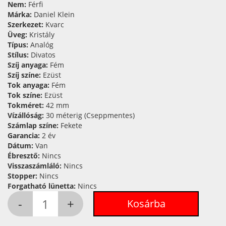
Nem:
Férfi
Márka:
Daniel Klein
Szerkezet:
Kvarc
Üveg:
Kristály
Típus:
Analóg
Stílus:
Divatos
Szíj anyaga:
Fém
Szíj színe:
Ezüst
Tok anyaga:
Fém
Tok színe:
Ezüst
Tokméret:
42 mm
Vízállóság:
30 méterig (Cseppmentes)
Számlap színe:
Fekete
Garancia:
2 év
Dátum:
Van
Ébresztő:
Nincs
Visszaszámláló:
Nincs
Stopper:
Nincs
Forgatható lünetta:
Nincs