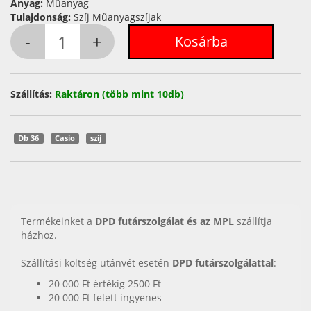
Anyag:
Műanyag
Tulajdonság:
Szíj Műanyagszíjak
Szállítás:
Raktáron (több mint 10db)
Db 36
Casio
szíj
Termékeinket a
DPD futárszolgálat és az MPL
szállítja
házhoz.
Szállítási költség utánvét esetén
DPD futárszolgálattal
:
20 000 Ft értékig 2500 Ft
20 000 Ft felett ingyenes