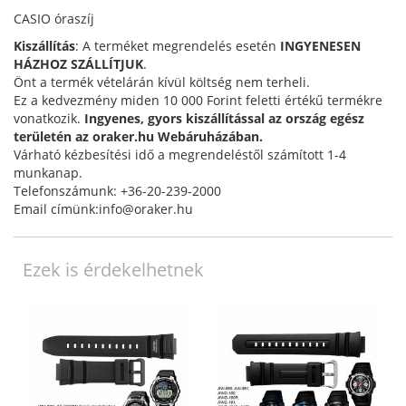
CASIO óraszíj
Kiszállítás
: A terméket megrendelés esetén
INGYENESEN
HÁZHOZ SZÁLLÍTJUK
.
Önt a termék vételárán kívül költség nem terheli.
Ez a kedvezmény miden 10 000 Forint feletti értékű termékre
vonatkozik.
Ingyenes, gyors kiszállítással az ország egész
területén az oraker.hu Webáruházában.
Várható kézbesítési idő a megrendeléstől számított 1-4
munkanap.
Telefonszámunk: +36-20-239-2000
Email címünk:info@oraker.hu
Ezek is érdekelhetnek