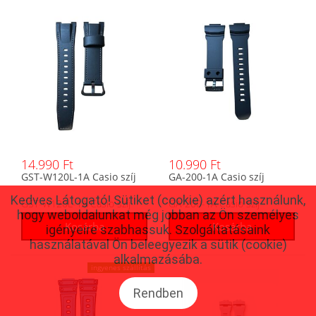
14.990 Ft
10.990 Ft
GST-W120L-1A Casio szíj
GA-200-1A Casio szíj
Kedves Látogató! Sütiket (cookie) azért használunk,
GST-W120L-1A Casio szíj
GA-200-1A Casio szíj
hogy weboldalunkat még jobban az Ön személyes
igényeire szabhassuk. Szolgáltatásaink
használatával Ön beleegyezik a sütik (cookie)
alkalmazásába.
ingyenes szállítás
Rendben