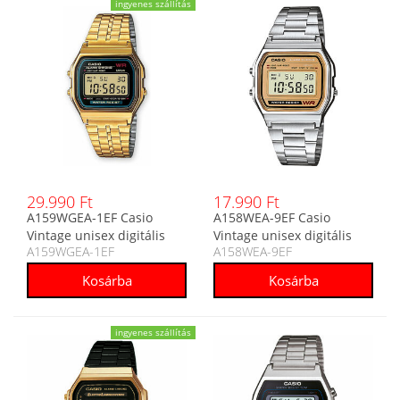
ingyenes szállítás
29.990 Ft
17.990 Ft
A159WGEA-1EF Casio
A158WEA-9EF Casio
Vintage unisex digitális
Vintage unisex digitális
A159WGEA-1EF
A158WEA-9EF
karóra
karóra
ingyenes szállítás