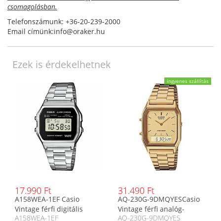
csomagolásban.
Telefonszámunk: +36-20-239-2000
Email címünk:info@oraker.hu
Ezek is érdekelhetnek
ingyenes szállítás
17.990 Ft
31.490 Ft
A158WEA-1EF Casio
AQ-230G-9DMQYESCasio
Vintage férfi digitális
Vintage férfi analóg-
A158WEA-1EF
AQ-230G-9DMQYES
karóra
digitális karóra