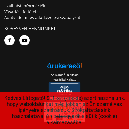
Szállítási információk
Vásárlási feltételek
Adatvédelmi és adatkezelési szabályzat
KÖVESSEN BENNÜNKET
Árukereső, a hiteles
vásárlási kalauz
Kedves Látogató! Sütiket (cookie) azért használunk,
hogy weboldalunkat még jobban az Ön személyes
igényeire szabhassuk. Szolgáltatásaink
használatával Ön beleegyezik a sütik (cookie)
alkalmazásába.