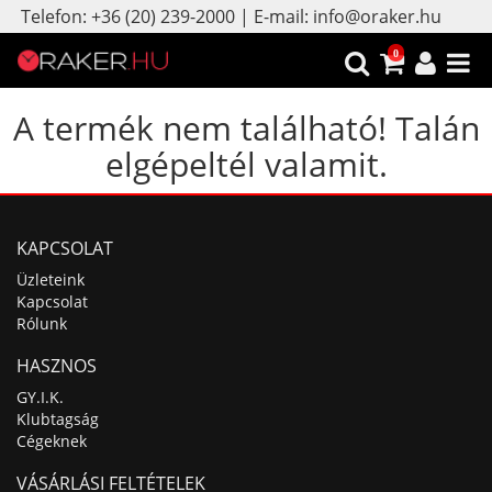
Telefon: +36 (20) 239-2000 | E-mail: info@oraker.hu
0
A termék nem található! Talán
elgépeltél valamit.
KAPCSOLAT
Üzleteink
Kapcsolat
Rólunk
HASZNOS
GY.I.K.
Klubtagság
Cégeknek
VÁSÁRLÁSI FELTÉTELEK