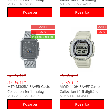
MTP-B145D-9AVEF
MTP-M305M-1AVER
karóra
karóra
Outlet
Outlet
-30 %
-30 %
ingyenes szállítás
52.990 Ft
19.990 Ft
37.093 Ft
13.993 Ft
MTP-M305M-8AVER Casio
MWD-110H-8AVEF Casio
Collection férfi analóg
Collection férfi digitális
MTP-M305M-8AVER
MWD-110H-8AVEF
karóra
karóra