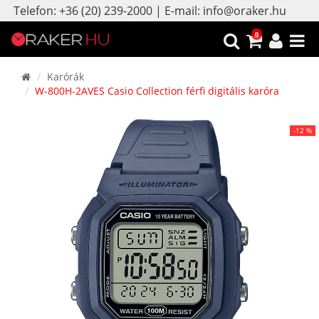
Telefon: +36 (20) 239-2000 | E-mail: info@oraker.hu
0
Karórák
W-800H-2AVES Casio Collection férfi digitális karóra
-12 %