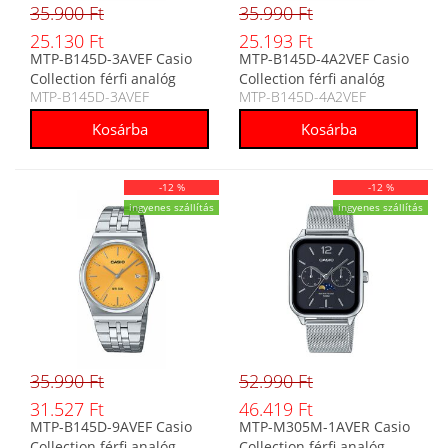
35.900 Ft
35.990 Ft
25.130 Ft
25.193 Ft
MTP-B145D-3AVEF Casio
MTP-B145D-4A2VEF Casio
Collection férfi analóg
Collection férfi analóg
MTP-B145D-3AVEF
MTP-B145D-4A2VEF
karóra
karóra
-12 %
-12 %
ingyenes szállítás
ingyenes szállítás
35.990 Ft
52.990 Ft
31.527 Ft
46.419 Ft
MTP-B145D-9AVEF Casio
MTP-M305M-1AVER Casio
Collection férfi analóg
Collection férfi analóg