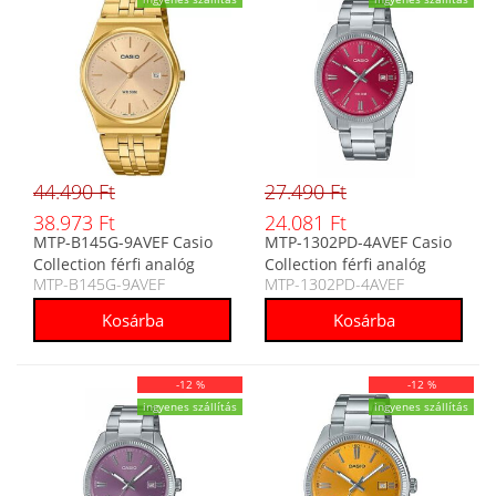
44.490 Ft
27.490 Ft
38.973 Ft
24.081 Ft
MTP-B145G-9AVEF Casio
MTP-1302PD-4AVEF Casio
Collection férfi analóg
Collection férfi analóg
MTP-B145G-9AVEF
MTP-1302PD-4AVEF
karóra
karóra
-12 %
-12 %
ingyenes szállítás
ingyenes szállítás