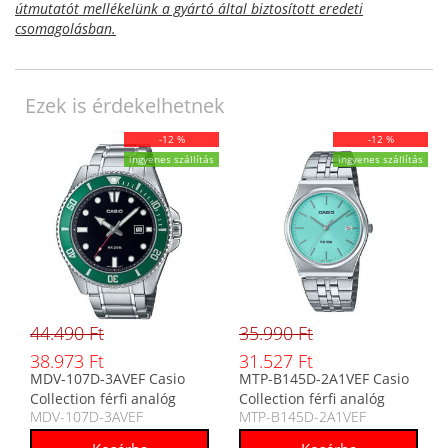
útmutatót mellékelünk a gyártó által biztosított eredeti
csomagolásban.
Ezek is érdekelhetnek
-12 %
-12 %
ingyenes szállítás
ingyenes szállítás
44.490 Ft
35.990 Ft
38.973 Ft
31.527 Ft
MDV-107D-3AVEF Casio
MTP-B145D-2A1VEF Casio
Collection férfi analóg
Collection férfi analóg
MDV-107D-3AVEF
MTP-B145D-2A1VEF
karóra
karóra