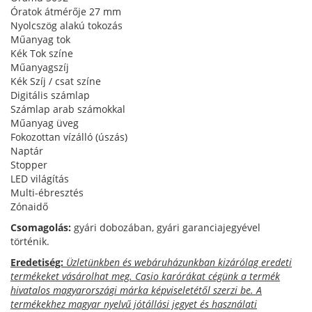
Óratok átmérője 27 mm
Nyolcszög alakú tokozás
Műanyag tok
Kék Tok színe
Műanyagszíj
Kék Szíj / csat színe
Digitális számlap
Számlap arab számokkal
Műanyag üveg
Fokozottan vízálló (úszás)
Naptár
Stopper
LED világítás
Multi-ébresztés
Zónaidő
Csomagolás:
gyári dobozában, gyári garanciajegyével
történik.
Eredetiség:
Üzletünkben és webáruházunkban kizárólag eredeti
termékeket vásárolhat meg. Casio karórákat cégünk a termék
hivatalos magyarországi márka képviseletétől szerzi be. A
termékekhez magyar nyelvű jótállási jegyet és használati