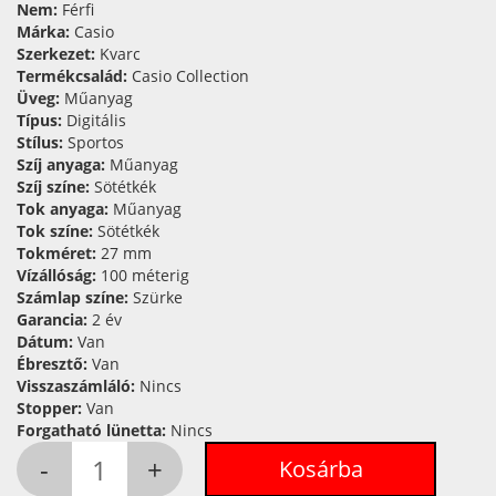
Nem:
Férfi
Márka:
Casio
Szerkezet:
Kvarc
Termékcsalád:
Casio Collection
Üveg:
Műanyag
Típus:
Digitális
Stílus:
Sportos
Szíj anyaga:
Műanyag
Szíj színe:
Sötétkék
Tok anyaga:
Műanyag
Tok színe:
Sötétkék
Tokméret:
27 mm
Vízállóság:
100 méterig
Számlap színe:
Szürke
Garancia:
2 év
Dátum:
Van
Ébresztő:
Van
Visszaszámláló:
Nincs
Stopper:
Van
Forgatható lünetta:
Nincs