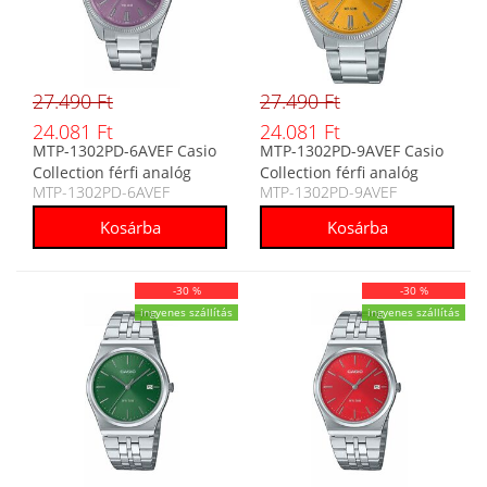
27.490 Ft
27.490 Ft
24.081 Ft
24.081 Ft
MTP-1302PD-6AVEF Casio
MTP-1302PD-9AVEF Casio
Collection férfi analóg
Collection férfi analóg
MTP-1302PD-6AVEF
MTP-1302PD-9AVEF
karóra
karóra
-30 %
-30 %
ingyenes szállítás
ingyenes szállítás