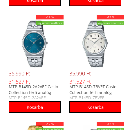
-12 %
-12 %
ingyenes szállítás
ingyenes szállítás
35.990 Ft
35.990 Ft
31.527 Ft
31.527 Ft
MTP-B145D-2A2VEF Casio
MTP-B145D-7BVEF Casio
Collection férfi analóg
Collection férfi analóg
MTP-B145D-2A2VEF
MTP-B145D-7BVEF
karóra
karóra
-12 %
-12 %
ingyenes szállítás
ingyenes szállítás