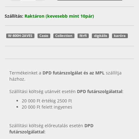
Szállítás:
Raktáron (kevesebb mint 10pár)
W-800H-2AVES
Casio
Collection
férfi
digitális
karóra
Termékeinket a
DPD futárszolgálat és az MPL
szállítja
házhoz.
Szállítási költség utánvét esetén
DPD futárszolgálattal
:
20 000 Ft értékig 2500 Ft
20 000 Ft felett ingyenes
Szállítási költség előreutalás esetén
DPD
futárszolgálattal
: