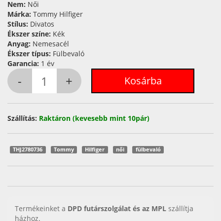
Nem:
Női
Márka:
Tommy Hilfiger
Stílus:
Divatos
Ékszer színe:
Kék
Anyag:
Nemesacél
Ékszer típus:
Fülbevaló
Garancia:
1 év
Szállítás:
Raktáron (kevesebb mint 10pár)
THJ2780736
Tommy
Hilfiger
női
fülbevaló
Termékeinket a
DPD futárszolgálat és az MPL
szállítja
házhoz.