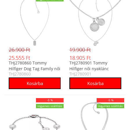
26.900 Ft
19.900 Ft
25.555 Ft
18.905 Ft
THJ2780860 Tommy
THJ2780901 Tommy
Hilfiger Dog Tag Family női
Hilfiger női nyaklánc
THJ2780860
THJ2780901
nyaklánc
-5 %
-5 %
ingyenes szállítás
ingyenes szállítás