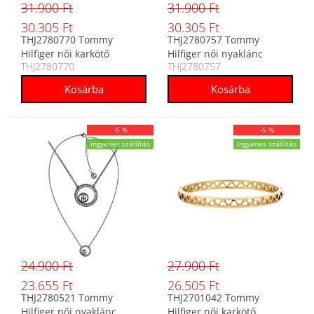
31.900 Ft
31.900 Ft
30.305 Ft
30.305 Ft
THJ2780770 Tommy
THJ2780757 Tommy
Hilfiger női karkötő
Hilfiger női nyaklánc
THJ2780770
THJ2780757
-5 %
-5 %
ingyenes szállítás
ingyenes szállítás
24.900 Ft
27.900 Ft
23.655 Ft
26.505 Ft
THJ2780521 Tommy
THJ2701042 Tommy
Hilfiger női nyaklánc
Hilfiger női karkötő