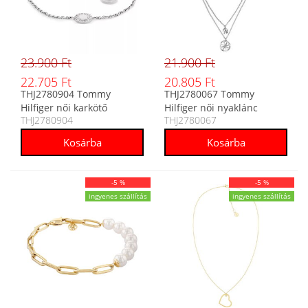
23.900 Ft
21.900 Ft
22.705 Ft
20.805 Ft
THJ2780904 Tommy
THJ2780067 Tommy
Hilfiger női karkötő
Hilfiger női nyaklánc
THJ2780904
THJ2780067
-5 %
-5 %
ingyenes szállítás
ingyenes szállítás