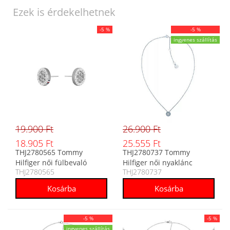
Ezek is érdekelhetnek
-5 %
-5 %
ingyenes szállítás
19.900 Ft
26.900 Ft
18.905 Ft
25.555 Ft
THJ2780565 Tommy
THJ2780737 Tommy
Hilfiger női fülbevaló
Hilfiger női nyaklánc
THJ2780565
THJ2780737
-5 %
-5 %
ingyenes szállítás