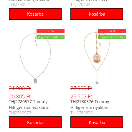
THJ2780521
THJ2701042
-5 %
-5 %
ingyenes szállítás
ingyenes szállítás
21.900 Ft
27.900 Ft
20.805 Ft
26.505 Ft
THJ2780577 Tommy
THJ2780376 Tommy
Hilfiger női nyaklánc
Hilfiger női nyaklánc
THJ2780577
THJ2780376