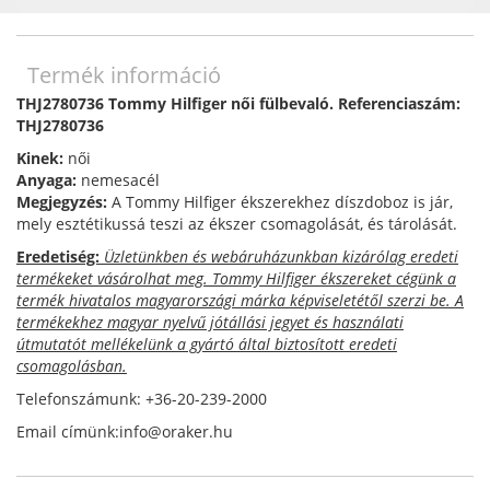
Termék információ
THJ2780736 Tommy Hilfiger női fülbevaló. Referenciaszám:
THJ2780736
Kinek:
női
Anyaga:
nemesacél
Megjegyzés:
A Tommy Hilfiger ékszerekhez díszdoboz is jár,
mely esztétikussá teszi az ékszer csomagolását, és tárolását.
Eredetiség:
Üzletünkben és webáruházunkban kizárólag eredeti
termékeket vásárolhat meg. Tommy Hilfiger ékszereket cégünk a
termék hivatalos magyarországi márka képviseletétől szerzi be. A
termékekhez magyar nyelvű jótállási jegyet és használati
útmutatót mellékelünk a gyártó által biztosított eredeti
csomagolásban.
Telefonszámunk: +36-20-239-2000
Email címünk:info@oraker.hu