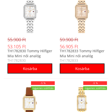
55.900 Ft
59.900 Ft
53.105 Ft
56.905 Ft
TH1782830 Tommy Hilfiger
TH1782833 Tommy Hilfiger
Mia Mini női analóg
Mia Mini női analóg
TH1782830
TH1782833
karóra
karóra
-5 %
-5 %
ingyenes szállítás
ingyenes szállítás