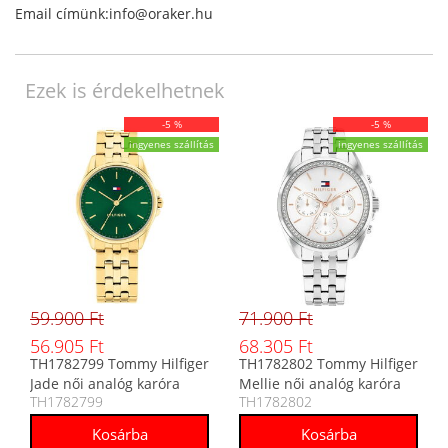
Email címünk:info@oraker.hu
Ezek is érdekelhetnek
-5 %
-5 %
ingyenes szállítás
ingyenes szállítás
59.900 Ft
71.900 Ft
56.905 Ft
68.305 Ft
TH1782799 Tommy Hilfiger
TH1782802 Tommy Hilfiger
Jade női analóg karóra
Mellie női analóg karóra
TH1782799
TH1782802