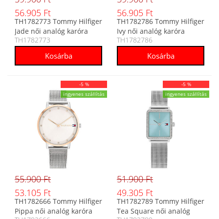
56.905 Ft
56.905 Ft
TH1782773 Tommy Hilfiger
TH1782786 Tommy Hilfiger
Jade női analóg karóra
Ivy női analóg karóra
TH1782773
TH1782786
-5 %
-5 %
ingyenes szállítás
ingyenes szállítás
55.900 Ft
51.900 Ft
53.105 Ft
49.305 Ft
TH1782666 Tommy Hilfiger
TH1782789 Tommy Hilfiger
Pippa női analóg karóra
Tea Square női analóg