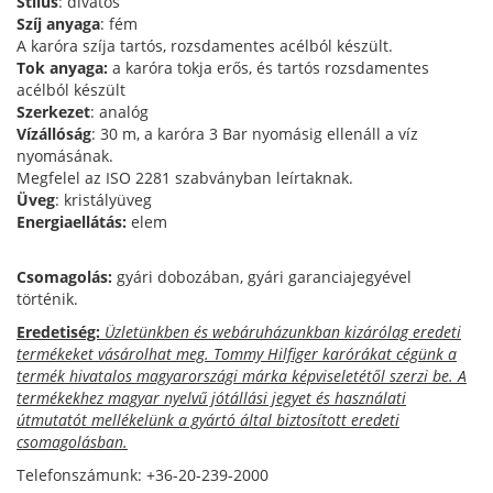
Stílus
: divatos
Szíj anyaga
: fém
A karóra szíja tartós, rozsdamentes acélból készült.
Tok anyaga:
a karóra tokja erős, és tartós rozsdamentes
acélból készült
Szerkezet
: analóg
Vízállóság
: 30 m, a karóra 3 Bar nyomásig ellenáll a víz
nyomásának.
Megfelel az ISO 2281 szabványban leírtaknak.
Üveg
: kristályüveg
Energiaellátás:
elem
Csomagolás:
gyári dobozában, gyári garanciajegyével
történik.
Eredetiség:
Üzletünkben és webáruházunkban kizárólag eredeti
termékeket vásárolhat meg. Tommy Hilfiger karórákat cégünk a
termék hivatalos magyarországi márka képviseletétől szerzi be. A
termékekhez magyar nyelvű jótállási jegyet és használati
útmutatót mellékelünk a gyártó által biztosított eredeti
csomagolásban.
Telefonszámunk: +36-20-239-2000