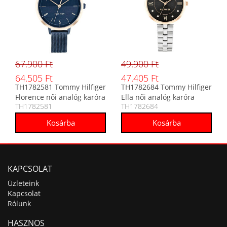
67.900 Ft
49.900 Ft
64.505 Ft
47.405 Ft
TH1782581 Tommy Hilfiger
TH1782684 Tommy Hilfiger
Florence női analóg karóra
Ella női analóg karóra
TH1782581
TH1782684
KAPCSOLAT
Üzleteink
Kapcsolat
Rólunk
HASZNOS