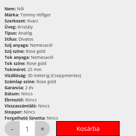
Nem:
Női
Márka:
Tommy Hilfiger
Szerkezet:
Kvarc
Üveg:
Kristály
Típus:
Analóg
Stílus:
Divatos
Szíj anyaga:
Nemesacél
Szíj színe:
Rose gold
Tok anyaga:
Nemesacél
Tok színe:
Rose gold
Tokméret:
25 mm
Vízállóság:
30 méterig (Cseppmentes)
Számlap színe:
Rose gold
Garancia:
2 év
Dátum:
Nincs
Ébresztő:
Nincs
Visszaszámláló:
Nincs
Stopper:
Nincs
Forgatható lünetta:
Nincs