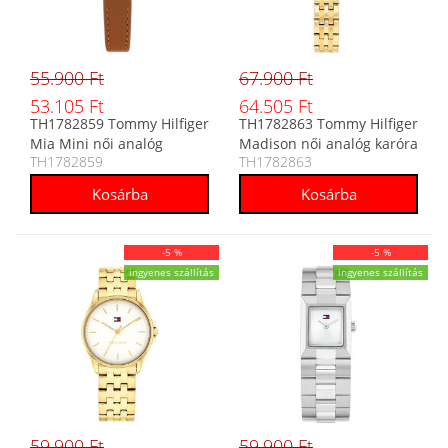
55.900 Ft
67.900 Ft
53.105 Ft
64.505 Ft
TH1782859 Tommy Hilfiger
TH1782863 Tommy Hilfiger
Mia Mini női analóg
Madison női analóg karóra
TH1782859
TH1782863
karóra
-5 %
-5 %
ingyenes szállítás
ingyenes szállítás
59.900 Ft
59.900 Ft