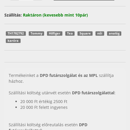
Szállítás:
Raktáron (kevesebb mint 10pár)
TH1782792
Tommy
Hilfiger
Tea
Square
női
analóg
karóra
Termékeinket a
DPD futárszolgálat és az MPL
szállítja
házhoz.
Szállítási költség utánvét esetén
DPD futárszolgálattal
:
20 000 Ft értékig 2500 Ft
20 000 Ft felett ingyenes
Szállítási költség előreutalás esetén
DPD