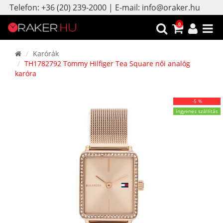
Telefon: +36 (20) 239-2000 | E-mail: info@oraker.hu
0
Karórák
TH1782792 Tommy Hilfiger Tea Square női analóg
karóra
-5 %
ingyenes szállítás