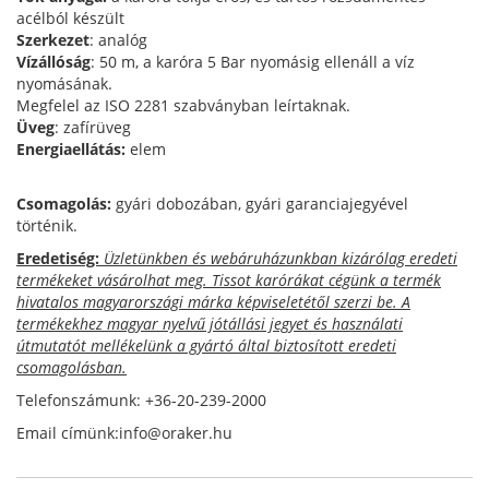
acélból készült
Szerkezet
: analóg
Vízállóság
: 50 m, a karóra 5 Bar nyomásig ellenáll a víz
nyomásának.
Megfelel az ISO 2281 szabványban leírtaknak.
Üveg
: zafírüveg
Energiaellátás:
elem
Csomagolás:
gyári dobozában, gyári garanciajegyével
történik.
Eredetiség:
Üzletünkben és webáruházunkban kizárólag eredeti
termékeket vásárolhat meg. Tissot karórákat cégünk a termék
hivatalos magyarországi márka képviseletétől szerzi be. A
termékekhez magyar nyelvű jótállási jegyet és használati
útmutatót mellékelünk a gyártó által biztosított eredeti
csomagolásban.
Telefonszámunk: +36-20-239-2000
Email címünk:info@oraker.hu