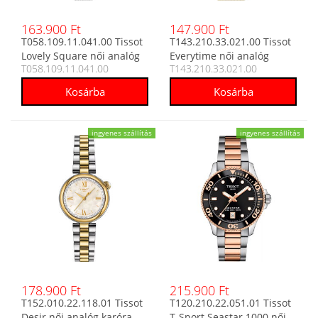
163.900 Ft
147.900 Ft
T058.109.11.041.00 Tissot
T143.210.33.021.00 Tissot
Lovely Square női analóg
Everytime női analóg
T058.109.11.041.00
T143.210.33.021.00
karóra
karóra
ingyenes szállítás
ingyenes szállítás
178.900 Ft
215.900 Ft
T152.010.22.118.01 Tissot
T120.210.22.051.01 Tissot
Desir női analóg karóra
T-Sport Seastar 1000 női