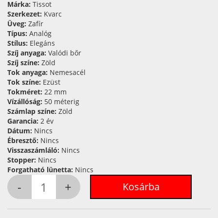
Márka:
Tissot
Szerkezet:
Kvarc
Üveg:
Zafír
Típus:
Analóg
Stílus:
Elegáns
Szíj anyaga:
Valódi bőr
Szíj színe:
Zöld
Tok anyaga:
Nemesacél
Tok színe:
Ezüst
Tokméret:
22 mm
Vízállóság:
50 méterig
Számlap színe:
Zöld
Garancia:
2 év
Dátum:
Nincs
Ébresztő:
Nincs
Visszaszámláló:
Nincs
Stopper:
Nincs
Forgatható lünetta:
Nincs