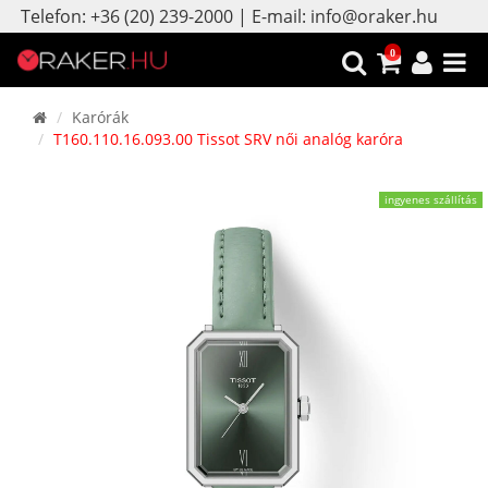
Telefon: +36 (20) 239-2000 | E-mail: info@oraker.hu
0
Karórák
T160.110.16.093.00 Tissot SRV női analóg karóra
ingyenes szállítás