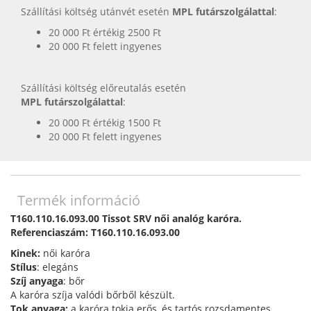
Szállítási költség utánvét esetén
MPL futárszolgálattal
:
20 000 Ft értékig 2500 Ft
20 000 Ft felett ingyenes
Szállítási költség előreutalás esetén
MPL futárszolgálattal
:
20 000 Ft értékig 1500 Ft
20 000 Ft felett ingyenes
Termék információ
T160.110.16.093.00 Tissot SRV női analóg karóra.
Referenciaszám: T160.110.16.093.00
Kinek:
női karóra
Stílus
: elegáns
Szíj anyaga
: bőr
A karóra szíja valódi bőrből készült.
Tok anyaga:
a karóra tokja erős, és tartós rozsdamentes