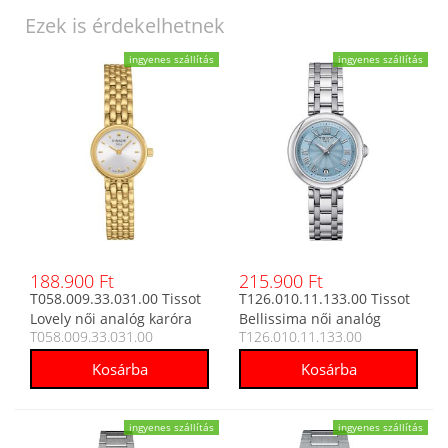
Ezek is érdekelhetnek
ingyenes szállítás
ingyenes szállítás
188.900 Ft
215.900 Ft
T058.009.33.031.00 Tissot
T126.010.11.133.00 Tissot
Lovely női analóg karóra
Bellissima női analóg
T058.009.33.031.00
T126.010.11.133.00
karóra
ingyenes szállítás
ingyenes szállítás