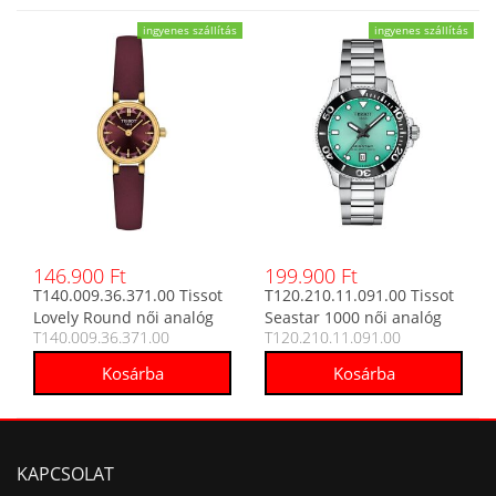
ingyenes szállítás
ingyenes szállítás
146.900 Ft
199.900 Ft
T140.009.36.371.00 Tissot
T120.210.11.091.00 Tissot
Lovely Round női analóg
Seastar 1000 női analóg
T140.009.36.371.00
T120.210.11.091.00
karóra
karóra
KAPCSOLAT