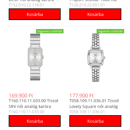
T152.010.22.118.01
T120.210.22.051.01
analóg karóra
ingyenes szállítás
ingyenes szállítás
169.900 Ft
177.900 Ft
T160.110.11.033.00 Tissot
T058.109.11.036.01 Tissot
SRV női analóg karóra
Lovely Square női analóg
T160.110.11.033.00
T058.109.11.036.01
karóra