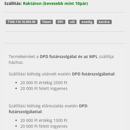
Szállítás:
Raktáron (kevesebb mint 10pár)
T160.110.16.093.00
Tissot
SRV
női
analóg
karóra
Termékeinket a
DPD futárszolgálat és az MPL
szállítja
házhoz.
Szállítási költség utánvét esetén
DPD futárszolgálattal
:
20 000 Ft értékig 2500 Ft
20 000 Ft felett ingyenes
Szállítási költség előreutalás esetén
DPD
futárszolgálattal
:
20 000 Ft értékig 1500 Ft
20 000 Ft felett ingyenes