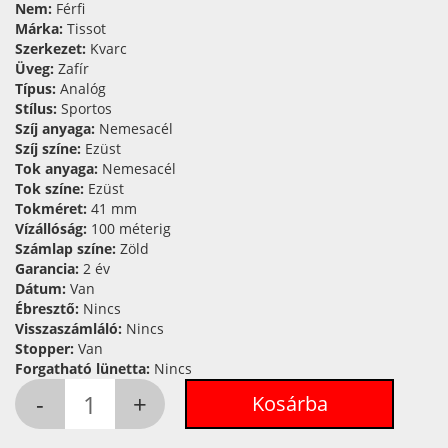
Nem:
Férfi
Márka:
Tissot
Szerkezet:
Kvarc
Üveg:
Zafír
Típus:
Analóg
Stílus:
Sportos
Szíj anyaga:
Nemesacél
Szíj színe:
Ezüst
Tok anyaga:
Nemesacél
Tok színe:
Ezüst
Tokméret:
41 mm
Vízállóság:
100 méterig
Számlap színe:
Zöld
Garancia:
2 év
Dátum:
Van
Ébresztő:
Nincs
Visszaszámláló:
Nincs
Stopper:
Van
Forgatható lünetta:
Nincs