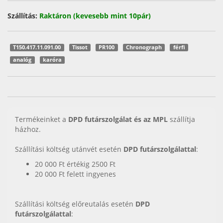
Szállítás:
Raktáron (kevesebb mint 10pár)
T150.417.11.091.00
Tissot
PR100
Chronograph
férfi
analóg
karóra
Termékeinket a
DPD futárszolgálat és az MPL
szállítja
házhoz.
Szállítási költség utánvét esetén
DPD futárszolgálattal
:
20 000 Ft értékig 2500 Ft
20 000 Ft felett ingyenes
Szállítási költség előreutalás esetén
DPD
futárszolgálattal
: