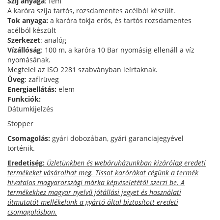
Szíj anyaga
: fém
A karóra szíja tartós, rozsdamentes acélból készült.
Tok anyaga:
a karóra tokja erős, és tartós rozsdamentes
acélból készült
Szerkezet
: analóg
Vízállóság
: 100 m, a karóra 10 Bar nyomásig ellenáll a víz
nyomásának.
Megfelel az ISO 2281 szabványban leírtaknak.
Üveg
: zafírüveg
Energiaellátás:
elem
Funkciók:
Dátumkijelzés
Stopper
Csomagolás:
gyári dobozában, gyári garanciajegyével
történik.
Eredetiség:
Üzletünkben és webáruházunkban kizárólag eredeti
termékeket vásárolhat meg. Tissot karórákat cégünk a termék
hivatalos magyarországi márka képviseletétől szerzi be. A
termékekhez magyar nyelvű jótállási jegyet és használati
útmutatót mellékelünk a gyártó által biztosított eredeti
csomagolásban.