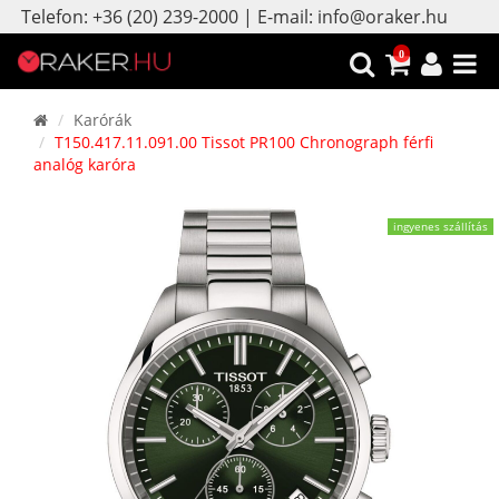
Telefon: +36 (20) 239-2000 | E-mail: info@oraker.hu
0
Karórák
T150.417.11.091.00 Tissot PR100 Chronograph férfi
analóg karóra
ingyenes szállítás