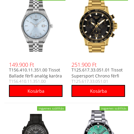
149.900 Ft
251.900 Ft
T156.410.11.351.00 Tissot
T125.617.33.051.01 Tissot
Ballade férfi analóg karóra
Supersport Chrono férfi
T156.410.11.351.00
T125.617.33.051.01
analóg karóra
ingyenes szállítás
ingyenes szállítás