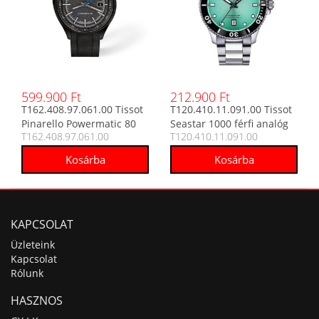
599.900 Ft
212.900 Ft
T162.408.97.061.00 Tissot
T120.410.11.091.00 Tissot
Pinarello Powermatic 80
Seastar 1000 férfi analóg
T162.408.97.061.00
T120.410.11.091.00
Special Edition automata
karóra
férfi analóg karóra
KAPCSOLAT
Üzleteink
Kapcsolat
Rólunk
HASZNOS