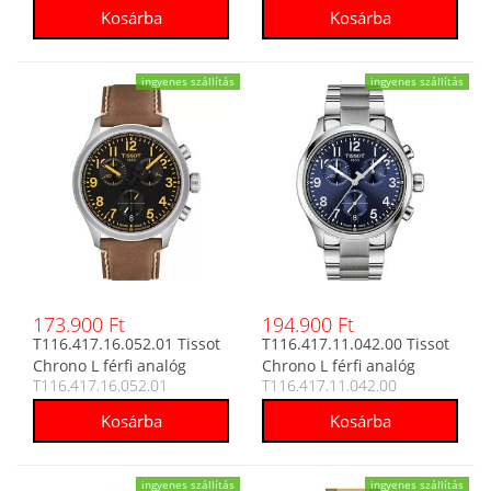
ingyenes szállítás
ingyenes szállítás
173.900 Ft
194.900 Ft
T116.417.16.052.01 Tissot
T116.417.11.042.00 Tissot
Chrono L férfi analóg
Chrono L férfi analóg
T116.417.16.052.01
T116.417.11.042.00
karóra
karóra
ingyenes szállítás
ingyenes szállítás