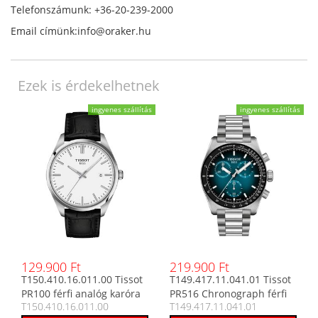
Telefonszámunk: +36-20-239-2000
Email címünk:info@oraker.hu
Ezek is érdekelhetnek
ingyenes szállítás
ingyenes szállítás
129.900 Ft
219.900 Ft
T150.410.16.011.00 Tissot
T149.417.11.041.01 Tissot
PR100 férfi analóg karóra
PR516 Chronograph férfi
T150.410.16.011.00
T149.417.11.041.01
analóg karóra