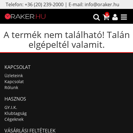
Telefon: +36 (20) 239-2000 | E-mail: info@oraker.hu
0
A termék nem található! Talán
elgépeltél valamit.
KAPCSOLAT
Üzleteink
Kapcsolat
Rólunk
HASZNOS
GY.I.K.
Klubtagság
Cégeknek
VÁSÁRLÁSI FELTÉTELEK