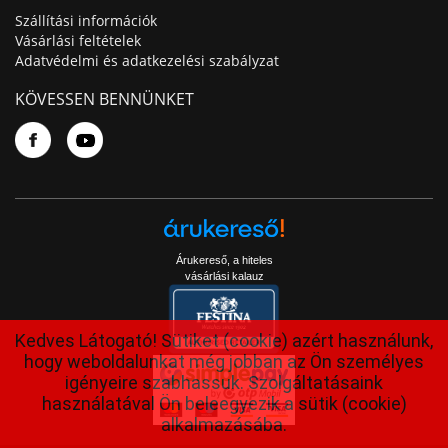
Szállítási információk
Vásárlási feltételek
Adatvédelmi és adatkezelési szabályzat
KÖVESSEN BENNÜNKET
Árukereső, a hiteles
vásárlási kalauz
Kedves Látogató! Sütiket (cookie) azért használunk,
hogy weboldalunkat még jobban az Ön személyes
igényeire szabhassuk. Szolgáltatásaink
használatával Ön beleegyezik a sütik (cookie)
alkalmazásába.