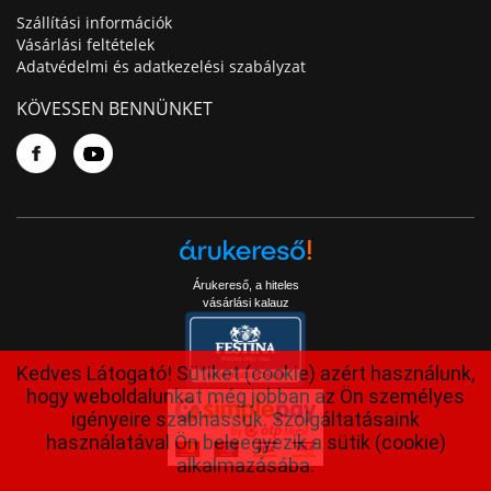
Szállítási információk
Vásárlási feltételek
Adatvédelmi és adatkezelési szabályzat
KÖVESSEN BENNÜNKET
Árukereső, a hiteles
vásárlási kalauz
Kedves Látogató! Sütiket (cookie) azért használunk,
hogy weboldalunkat még jobban az Ön személyes
igényeire szabhassuk. Szolgáltatásaink
használatával Ön beleegyezik a sütik (cookie)
alkalmazásába.