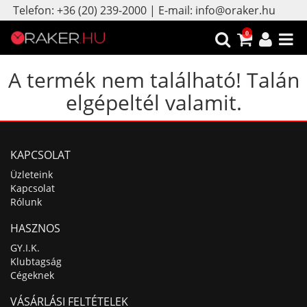
Telefon: +36 (20) 239-2000 | E-mail: info@oraker.hu
0
A termék nem található! Talán
elgépeltél valamit.
KAPCSOLAT
Üzleteink
Kapcsolat
Rólunk
HASZNOS
GY.I.K.
Klubtagság
Cégeknek
VÁSÁRLÁSI FELTÉTELEK