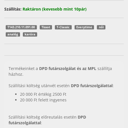
Szállítás:
Raktáron (kevesebb mint 10pár)
T143.210.11.091.00
Tissot
T-Classic
Everytime
női
analóg
karóra
Termékeinket a
DPD futárszolgálat és az MPL
szállítja
házhoz.
Szállítási költség utánvét esetén
DPD futárszolgálattal
:
20 000 Ft értékig 2500 Ft
20 000 Ft felett ingyenes
Szállítási költség előreutalás esetén
DPD
futárszolgálattal
: