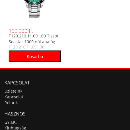
199.900 Ft
T120.210.11.091.00 Tissot
Seastar 1000 női analóg
T120.210.11.091.00
karóra
KAPCSOLAT
Üzleteink
Kapcsolat
Rólunk
HASZNOS
GY.I.K.
Klubtagság