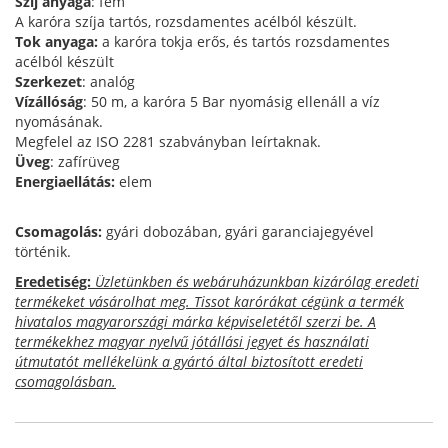
Szíj anyaga
: fém
A karóra szíja tartós, rozsdamentes acélból készült.
Tok anyaga:
a karóra tokja erős, és tartós rozsdamentes
acélból készült
Szerkezet
: analóg
Vízállóság
: 50 m, a karóra 5 Bar nyomásig ellenáll a víz
nyomásának.
Megfelel az ISO 2281 szabványban leírtaknak.
Üveg
: zafírüveg
Energiaellátás:
elem
Csomagolás:
gyári dobozában, gyári garanciajegyével
történik.
Eredetiség:
Üzletünkben és webáruházunkban kizárólag eredeti
termékeket vásárolhat meg. Tissot karórákat cégünk a termék
hivatalos magyarországi márka képviseletétől szerzi be. A
termékekhez magyar nyelvű jótállási jegyet és használati
útmutatót mellékelünk a gyártó által biztosított eredeti
csomagolásban.