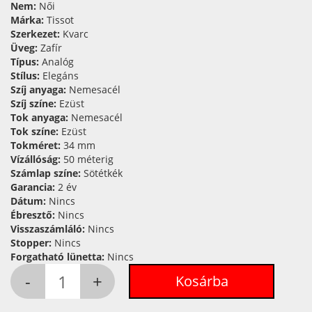
Nem:
Női
Márka:
Tissot
Szerkezet:
Kvarc
Üveg:
Zafír
Típus:
Analóg
Stílus:
Elegáns
Szíj anyaga:
Nemesacél
Szíj színe:
Ezüst
Tok anyaga:
Nemesacél
Tok színe:
Ezüst
Tokméret:
34 mm
Vízállóság:
50 méterig
Számlap színe:
Sötétkék
Garancia:
2 év
Dátum:
Nincs
Ébresztő:
Nincs
Visszaszámláló:
Nincs
Stopper:
Nincs
Forgatható lünetta:
Nincs