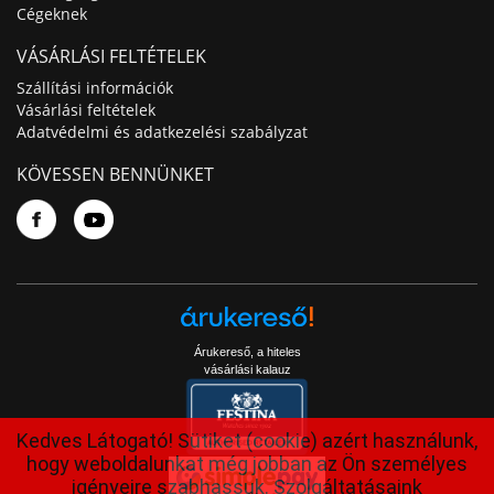
Cégeknek
VÁSÁRLÁSI FELTÉTELEK
Szállítási információk
Vásárlási feltételek
Adatvédelmi és adatkezelési szabályzat
KÖVESSEN BENNÜNKET
Árukereső, a hiteles
vásárlási kalauz
Kedves Látogató! Sütiket (cookie) azért használunk,
hogy weboldalunkat még jobban az Ön személyes
igényeire szabhassuk. Szolgáltatásaink