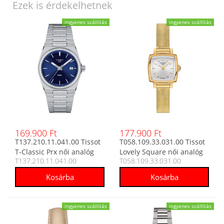
Ezek is érdekelhetnek
ingyenes szállítás
ingyenes szállítás
169.900 Ft
177.900 Ft
T137.210.11.041.00 Tissot
T058.109.33.031.00 Tissot
T-Classic Prx női analóg
Lovely Square női analóg
T137.210.11.041.00
T058.109.33.031.00
karóra
karóra
ingyenes szállítás
ingyenes szállítás