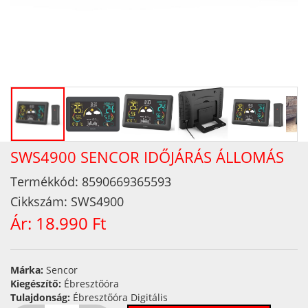
SWS4900 SENCOR IDŐJÁRÁS ÁLLOMÁS
Termékkód:
8590669365593
Cikkszám:
SWS4900
Ár:
18.990 Ft
Márka:
Sencor
Kiegészítő:
Ébresztőóra
Tulajdonság:
Ébresztőóra Digitális