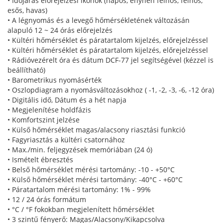
• Időjárás előrejelzési ikonok (napos, enyhén felhős, felhős,
esős, havas)
• A légnyomás és a levegő hőmérsékletének változásán
alapuló 12 ~ 24 órás előrejelzés
• Kültéri hőmérséklet és páratartalom kijelzés, előrejelzéssel
• Kültéri hőmérséklet és páratartalom kijelzés, előrejelzéssel
• Rádióvezérelt óra és dátum DCF-77 jel segítségével (kézzel is
beállítható)
• Barometrikus nyomásérték
• Oszlopdiagram a nyomásváltozásokhoz ( -1, -2, -3, -6, -12 óra)
• Digitális idő, Dátum és a hét napja
• Megjelenítése holdfázis
• Komfortszint jelzése
• Külső hőmérséklet magas/alacsony riasztási funkció
• Fagyriasztás a kültéri csatornához
• Max./min. feljegyzések memóriában (24 ó)
• Ismételt ébresztés
• Belső hőmérséklet mérési tartomány: -10 - +50°C
• Külső hőmérséklet mérési tartomány: -40°C - +60°C
• Páratartalom mérési tartomány: 1% - 99%
• 12 / 24 órás formátum
• °C / °F fokokban megjelenített hőmérséklet
• 3 szintű fényerő: Magas/Alacsony/Kikapcsolva