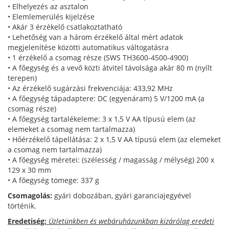
• Elhelyezés az asztalon
• Elemlemerülés kijelzése
• Akár 3 érzékelő csatlakoztatható
• Lehetőség van a három érzékelő által mért adatok
megjelenítése közötti automatikus váltogatásra
• 1 érzékelő a csomag része (SWS TH3600-4500-4900)
• A főegység és a vevő közti átvitel távolsága akár 80 m (nyílt
terepen)
• Az érzékelő sugárzási frekvenciája: 433,92 MHz
• A főegység tápadaptere: DC (egyenáram) 5 V/1200 mA (a
csomag része)
• A főegység tartalékeleme: 3 x 1,5 V AA típusú elem (az
elemeket a csomag nem tartalmazza)
• Hőérzékelő tápellátása: 2 x 1,5 V AA típusú elem (az elemeket
a csomag nem tartalmazza)
• A főegység méretei: (szélesség / magasság / mélység) 200 x
129 x 30 mm
• A főegység tömege: 337 g
Csomagolás:
gyári dobozában, gyári garanciajegyével
történik.
Eredetiség:
Üzletünkben és webáruházunkban kizárólag eredeti