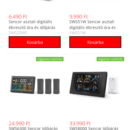
6.490 Ft
9.990 Ft
Sencor asztali digitális
SWS51W Sencor asztali
ébresztő óra és Időjárás
digitális ébresztő óra és
SWS25WS
SWS51W
állomás SWS25WS
Időjárás állomás
ingyenes szállítás
ingyenes szállítás
24.990 Ft
33.990 Ft
SWS6300 Sencor Időjárás
SWS8000 Sencor Időjárás