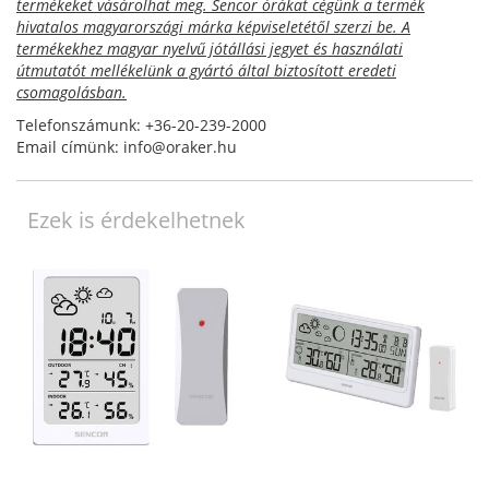
termékeket vásárolhat meg. Sencor órákat cégünk a termék
hivatalos magyarországi márka képviseletétől szerzi be. A
termékekhez magyar nyelvű jótállási jegyet és használati
útmutatót mellékelünk a gyártó által biztosított eredeti
csomagolásban.
Telefonszámunk: +36-20-239-2000
Email címünk: info@oraker.hu
Ezek is érdekelhetnek