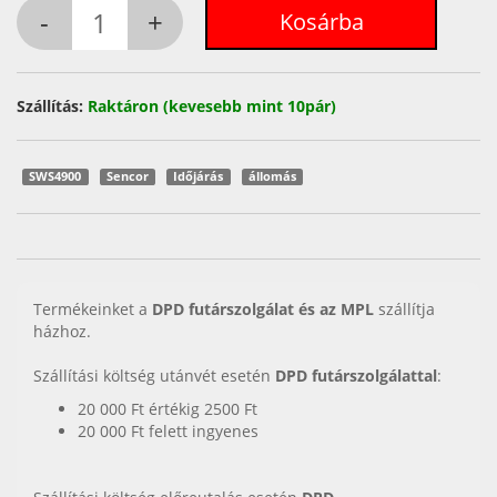
Szállítás:
Raktáron (kevesebb mint 10pár)
SWS4900
Sencor
Időjárás
állomás
Termékeinket a
DPD futárszolgálat és az MPL
szállítja
házhoz.
Szállítási költség utánvét esetén
DPD futárszolgálattal
:
20 000 Ft értékig 2500 Ft
20 000 Ft felett ingyenes