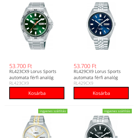
53.700 Ft
53.700 Ft
RL423CX9 Lorus Sports
RL429CX9 Lorus Sports
automata férfi analóg
automata férfi analóg
RL423CX9
RL429CX9
karóra
karóra
ingyenes szállítás
ingyenes szállítás