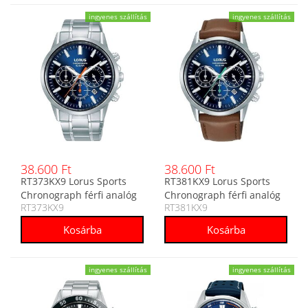
ingyenes szállítás
ingyenes szállítás
38.600 Ft
38.600 Ft
RT373KX9 Lorus Sports
RT381KX9 Lorus Sports
Chronograph férfi analóg
Chronograph férfi analóg
RT373KX9
RT381KX9
karóra
karóra
ingyenes szállítás
ingyenes szállítás