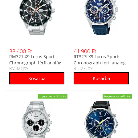
38.400 Ft
41.900 Ft
RM321JX9 Lorus Sports
RT327LX9 Lorus Sports
Chronograph férfi analóg
Chronograph férfi analóg
RM321JX9
RT327LX9
karóra
karóra
ingyenes szállítás
ingyenes szállítás