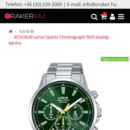
Telefon: +36 (20) 239-2000 | E-mail: info@oraker.hu
0
Karórák
RT313LX9 Lorus Sports Chronograph férfi analóg
karóra
ingyenes szállítás