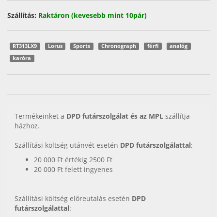
Szállítás:
Raktáron (kevesebb mint 10pár)
RT313LX9
Lorus
Sports
Chronograph
férfi
analóg
karóra
Termékeinket a
DPD futárszolgálat és az MPL
szállítja
házhoz.
Szállítási költség utánvét esetén
DPD futárszolgálattal
:
20 000 Ft értékig 2500 Ft
20 000 Ft felett ingyenes
Szállítási költség előreutalás esetén
DPD
futárszolgálattal
: