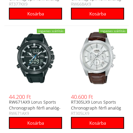
RT377KX9
RW668AX9
karóra
digitális karóra
ingyenes szállítás
ingyenes szállítás
44.200 Ft
40.600 Ft
RW671AX9 Lorus Sports
RT305LX9 Lorus Sports
Chronograph férfi analóg-
Chronograph férfi analóg
RW671AX9
RT305LX9
digitális karóra
karóra