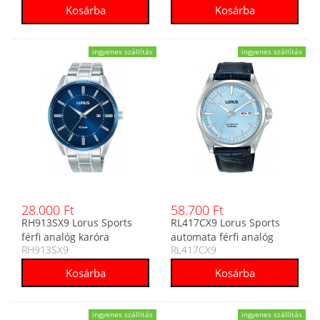
ingyenes szállítás
ingyenes szállítás
28.000 Ft
58.700 Ft
RH913SX9 Lorus Sports
RL417CX9 Lorus Sports
férfi analóg karóra
automata férfi analóg
RH913SX9
RL417CX9
karóra
ingyenes szállítás
ingyenes szállítás