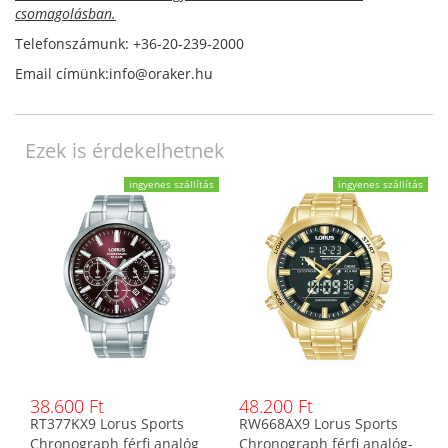
csomagolásban.
Telefonszámunk: +36-20-239-2000
Email címünk:info@oraker.hu
Ezek is érdekelhetnek
ingyenes szállítás
ingyenes szállítás
38.600 Ft
48.200 Ft
RT377KX9 Lorus Sports
RW668AX9 Lorus Sports
Chronograph férfi analóg
Chronograph férfi analóg-