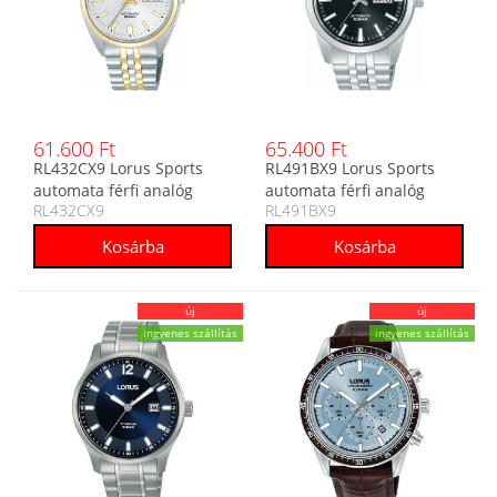
61.600 Ft
65.400 Ft
RL432CX9 Lorus Sports
RL491BX9 Lorus Sports
automata férfi analóg
automata férfi analóg
RL432CX9
RL491BX9
karóra
karóra
új
új
ingyenes szállítás
ingyenes szállítás