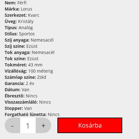
Nem:
Férfi
Márka:
Lorus
Szerkezet:
Kvarc
Üveg:
Kristály
Típus:
Analóg
Stílus:
Sportos
Szíj anyaga:
Nemesacél
Szíj színe:
Ezüst
Tok anyaga:
Nemesacél
Tok színe:
Ezüst
Tokméret:
43 mm
Vízállóság:
100 méterig
Számlap színe:
Zöld
Garancia:
2 év
Dátum:
Van
Ébresztő:
Nincs
Visszaszámláló:
Nincs
Stopper:
Van
Forgatható lünetta:
Nincs