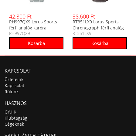
42.300 Ft
38.600 Ft
RH997QX9 Lorus Sports
RT351LX9 Lorus Sports
férfi analóg karóra
Chronograph férfi analóg
RH997QX9
RT351LX9
karóra
KAPCSOLAT
Üzleteink
Kapcsolat
Rólunk
HASZNOS
GY.I.K.
Klubtagság
Cégeknek
VÁSÁRLÁSI FELTÉTELEK