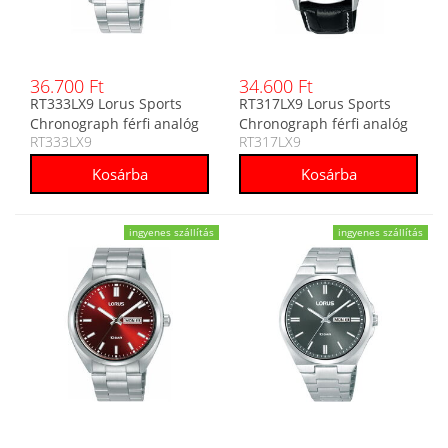
36.700 Ft
34.600 Ft
RT333LX9 Lorus Sports
RT317LX9 Lorus Sports
Chronograph férfi analóg
Chronograph férfi analóg
RT333LX9
RT317LX9
karóra
karóra
ingyenes szállítás
ingyenes szállítás