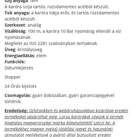
Szíj anyaga
: fém
A karóra szíja tartós, rozsdamentes acélból készült.
Tok anyaga:
a karóra tokja erős, és tartós rozsdamentes
acélból készült
Szerkezet
: analóg
Vízállóság
: 100 m, a karóra 10 Bar nyomásig ellenáll a víz
nyomásának.
Megfelel az ISO 2281 szabványban leírtaknak.
Üveg
: kristályüveg
Energiaellátás:
elem
Funkciók:
Dátumkijelzés
Stopper
24 Órás kijelzés
Csomagolás:
gyári dobozában, gyári garanciajegyével
történik.
Eredetiség:
Üzletünkben és webáruházunkban kizárólag eredeti
termékeket vásárolhat meg. Lorus karórákat cégünk a termék
hivatalos magyarországi márka képviseletétől szerzi be. A
termékekhez magyar nyelvű jótállási jegyet és használati
útmutatót mellékelünk a gyártó által biztosított eredeti