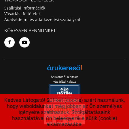
Szállítási információk
Vásárlási feltételek
Adatvédelmi és adatkezelési szabályzat
KÖVESSEN BENNÜNKET
Árukereső, a hiteles
vásárlási kalauz
Kedves Látogató! Sütiket (cookie) azért használunk,
hogy weboldalunkat még jobban az Ön személyes
igényeire szabhassuk. Szolgáltatásaink
használatával Ön beleegyezik a sütik (cookie)
alkalmazásába.