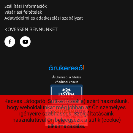
Szállítási információk
Vásárlási feltételek
Adatvédelmi és adatkezelési szabályzat
KÖVESSEN BENNÜNKET
Árukereső, a hiteles
vásárlási kalauz
Kedves Látogató! Sütiket (cookie) azért használunk,
hogy weboldalunkat még jobban az Ön személyes
igényeire szabhassuk. Szolgáltatásaink
használatával Ön beleegyezik a sütik (cookie)
alkalmazásába.