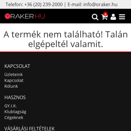
Telefon: +36 (20) 239-2000 | E-mail: info@oraker.hu
0
A termék nem található! Talán
elgépeltél valamit.
KAPCSOLAT
Üzleteink
Kapcsolat
Rólunk
HASZNOS
GY.I.K.
Klubtagság
Cégeknek
VÁSÁRLÁSI FELTÉTELEK