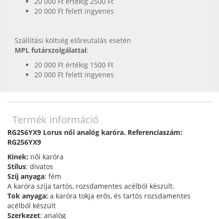
20 000 Ft értékig 2500 Ft
20 000 Ft felett ingyenes
Szállítási költség előreutalás esetén
MPL futárszolgálattal
:
20 000 Ft értékig 1500 Ft
20 000 Ft felett ingyenes
Termék információ
RG256YX9 Lorus női analóg karóra. Referenciaszám:
RG256YX9
Kinek:
női karóra
Stílus
: divatos
Szíj anyaga
: fém
A karóra szíja tartós, rozsdamentes acélból készült.
Tok anyaga:
a karóra tokja erős, és tartós rozsdamentes
acélból készült
Szerkezet
: analóg