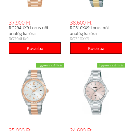
37.900 Ft
38.600 Ft
RG294UX9 Lorus női
RG310XX9 Lorus női
analóg karóra
analóg karóra
RG294UX9
RG310XX9
ingyenes szállítás
ingyenes szállítás
35.000 Ft
24.600 Ft