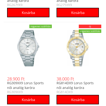
analóg karóra
analóg karóra
RG267YX9
RG275YX9
ingyenes szállítás
új
ingyenes szállítás
28.900 Ft
38.000 Ft
RG309XX9 Lorus Sports
RG814DX9 Lorus Sports
női analóg karóra
női analóg karóra
RG309XX9
RG814DX9