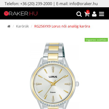
Telefon: +36 (20) 239-2000 | E-mail: info@oraker.hu
0
Karórák
RG256YX9 Lorus női analóg karóra
ingyenes szállítás