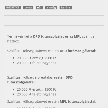
RG256YX9
Lorus
női
analóg
karóra
Termékeinket a
DPD futárszolgálat és az MPL
szállítja
házhoz.
Szállítási költség utánvét esetén
DPD futárszolgálattal
:
20 000 Ft értékig 2500 Ft
20 000 Ft felett ingyenes
Szállítási költség előreutalás esetén
DPD
futárszolgálattal
:
20 000 Ft értékig 1500 Ft
20 000 Ft felett ingyenes
Szállítási költség utánvét esetén
MPL futárszolgálattal
: