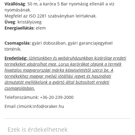
Vízállóság
: 50 m, a karóra 5 Bar nyomásig ellenáll a víz
nyomásának.
Megfelel az ISO 2281 szabványban leírtaknak.
Üveg
: kristályüveg
Energiaellátás:
elem
Csomagolás:
gyári dobozában, gyári garanciajegyével
történik.
Eredetiség:
Üzletünkben és webáruházunkban kizárólag eredeti
termékeket vásárolhat meg. Lorus karórákat cégünk a termék
hivatalos magyarországi márka képviseletétől szerzi be. A
termékekhez magyar nyelvű jótállási jegyet és használati
útmutatót mellékelünk a gyártó által biztosított eredeti
csomagolásban.
Telefonszámunk: +36-20-239-2000
Email címünk:info@oraker.hu
Ezek is érdekelhetnek