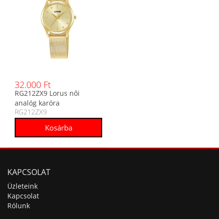
32.000 Ft
RG212ZX9 Lorus női
analóg karóra
RG212ZX9
KAPCSOLAT
Üzleteink
Kapcsolat
Rólunk