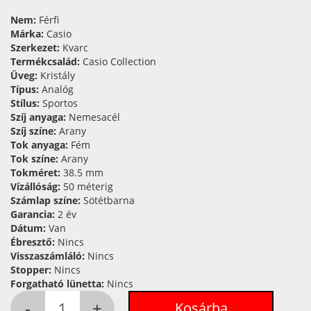
Nem:
Férfi
Márka:
Casio
Szerkezet:
Kvarc
Termékcsalád:
Casio Collection
Üveg:
Kristály
Típus:
Analóg
Stílus:
Sportos
Szíj anyaga:
Nemesacél
Szíj színe:
Arany
Tok anyaga:
Fém
Tok színe:
Arany
Tokméret:
38.5 mm
Vízállóság:
50 méterig
Számlap színe:
Sötétbarna
Garancia:
2 év
Dátum:
Van
Ébresztő:
Nincs
Visszaszámláló:
Nincs
Stopper:
Nincs
Forgatható lünetta:
Nincs