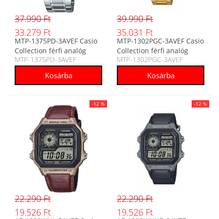
37.990 Ft
39.990 Ft
33.279 Ft
35.031 Ft
MTP-1375PD-3AVEF Casio
MTP-1302PGC-3AVEF Casio
Collection férfi analóg
Collection férfi analóg
MTP-1375PD-3AVEF
MTP-1302PGC-3AVEF
karóra
karóra
-12 %
-12 %
22.290 Ft
22.290 Ft
19.526 Ft
19.526 Ft