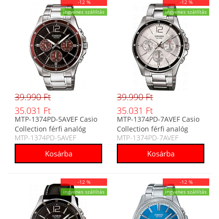
-12 %
-12 %
ingyenes szállítás
ingyenes szállítás
39.990 Ft
39.990 Ft
35.031 Ft
35.031 Ft
MTP-1374PD-5AVEF Casio
MTP-1374PD-7AVEF Casio
Collection férfi analóg
Collection férfi analóg
MTP-1374PD-5AVEF
MTP-1374PD-7AVEF
karóra
karóra
-12 %
-12 %
ingyenes szállítás
ingyenes szállítás