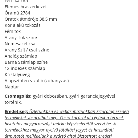
Férfi karóra
Elemes óraszerkezet
Óramû 2784
Óratok átmérője 38,5 mm
Kör alakú tokozás
Fém tok
Arany Tok színe
Nemesacél csat
Arany Szíj / csat színe
Analóg számlap
Barna Számlap színe
12 indexes számlap
Kristályüveg
Alapszinten vízálló (zuhanyzás)
Naptár
Csomagolás:
gyári dobozában, gyári garanciajegyével
történik.
Eredetiség:
Üzletünkben és webáruházunkban kizárólag eredeti
termékeket vásárolhat meg. Casio karórákat cégünk a termék
hivatalos magyarországi márka képviseletétől szerzi be. A
termékekhez magyar nyelvű jótállási jegyet és használati
útmutatót mellékelünk a gyártó által biztosított eredeti