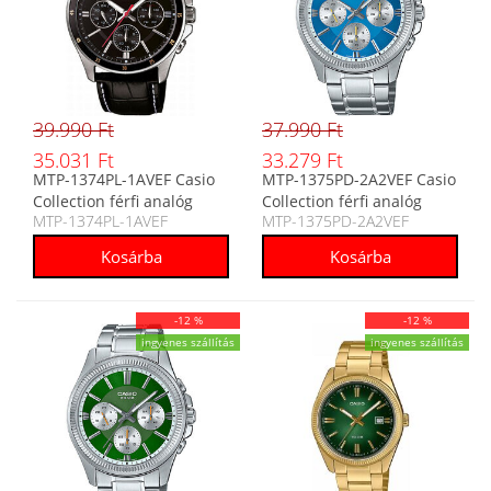
39.990 Ft
37.990 Ft
35.031 Ft
33.279 Ft
MTP-1374PL-1AVEF Casio
MTP-1375PD-2A2VEF Casio
Collection férfi analóg
Collection férfi analóg
MTP-1374PL-1AVEF
MTP-1375PD-2A2VEF
karóra
karóra
-12 %
-12 %
ingyenes szállítás
ingyenes szállítás