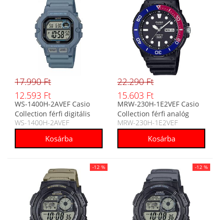
17.990 Ft
22.290 Ft
12.593 Ft
15.603 Ft
WS-1400H-2AVEF Casio
MRW-230H-1E2VEF Casio
Collection férfi digitális
Collection férfi analóg
WS-1400H-2AVEF
MRW-230H-1E2VEF
karóra
karóra
-12 %
-12 %