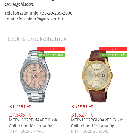
csomagolásban.
Telefonszámunk: +36-20-239-2000
Email címünk:info@oraker.hu
Ezek is érdekelhetnek
-12 %
-12 %
ingyenes szállítás
ingyenes szállítás
31.490 Ft
35.990 Ft
27.585 Ft
31.527 Ft
MTP-1302PE-4AVEF Casio
MTP-1302PGL-9AVEF Casio
Collection férfi analóg
Collection férfi analóg
MTP-1302PE-4AVEF
MTP-1302PGL-9AVEF
karóra
karóra