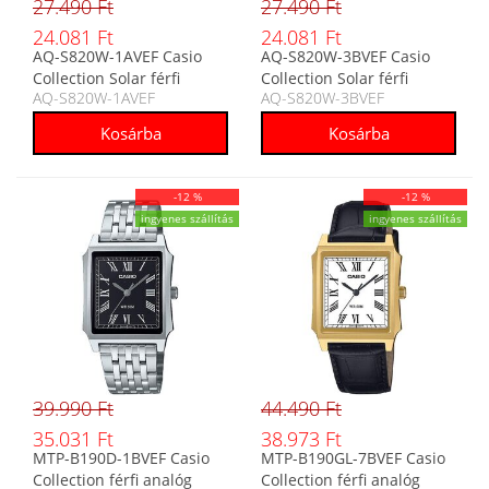
27.490 Ft
27.490 Ft
24.081 Ft
24.081 Ft
AQ-S820W-1AVEF Casio
AQ-S820W-3BVEF Casio
Collection Solar férfi
Collection Solar férfi
AQ-S820W-1AVEF
AQ-S820W-3BVEF
analóg-digitális karóra
analóg-digitális karóra
-12 %
-12 %
ingyenes szállítás
ingyenes szállítás
39.990 Ft
44.490 Ft
35.031 Ft
38.973 Ft
MTP-B190D-1BVEF Casio
MTP-B190GL-7BVEF Casio
Collection férfi analóg
Collection férfi analóg