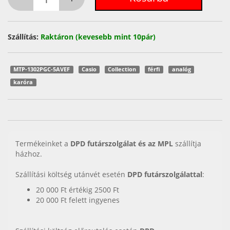
Szállítás:
Raktáron (kevesebb mint 10pár)
MTP-1302PGC-5AVEF
Casio
Collection
férfi
analóg
karóra
Termékeinket a
DPD futárszolgálat és az MPL
szállítja
házhoz.
Szállítási költség utánvét esetén
DPD futárszolgálattal
:
20 000 Ft értékig 2500 Ft
20 000 Ft felett ingyenes