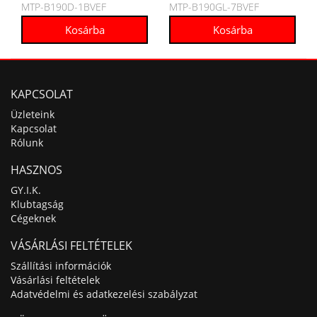
MTP-B190D-1BVEF
MTP-B190GL-7BVEF
karóra
karóra
KAPCSOLAT
Üzleteink
Kapcsolat
Rólunk
HASZNOS
GY.I.K.
Klubtagság
Cégeknek
VÁSÁRLÁSI FELTÉTELEK
Szállítási információk
Vásárlási feltételek
Adatvédelmi és adatkezelési szabályzat