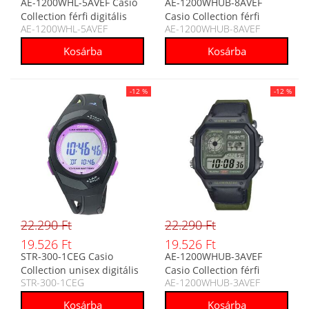
AE-1200WHL-5AVEF Casio
AE-1200WHUB-8AVEF
Collection férfi digitális
Casio Collection férfi
AE-1200WHL-5AVEF
AE-1200WHUB-8AVEF
karóra
digitális karóra
-12 %
-12 %
22.290 Ft
22.290 Ft
19.526 Ft
19.526 Ft
STR-300-1CEG Casio
AE-1200WHUB-3AVEF
Collection unisex digitális
Casio Collection férfi
STR-300-1CEG
AE-1200WHUB-3AVEF
karóra
digitális karóra