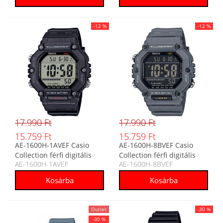
-12 %
-12 %
17.990 Ft
17.990 Ft
15.759 Ft
15.759 Ft
AE-1600H-1AVEF Casio
AE-1600H-8BVEF Casio
Collection férfi digitális
Collection férfi digitális
AE-1600H-1AVEF
AE-1600H-8BVEF
karóra
karóra
Outlet
-30 %
-30 %