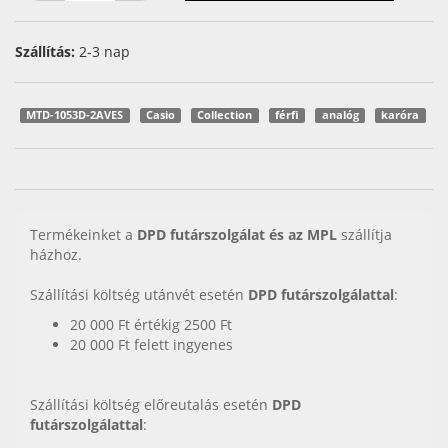
Szállítás:
2-3 nap
MTD-1053D-2AVES
Casio
Collection
férfi
analóg
karóra
Termékeinket a
DPD futárszolgálat és az MPL
szállítja
házhoz.
Szállítási költség utánvét esetén
DPD futárszolgálattal
:
20 000 Ft értékig 2500 Ft
20 000 Ft felett ingyenes
Szállítási költség előreutalás esetén
DPD
futárszolgálattal
: