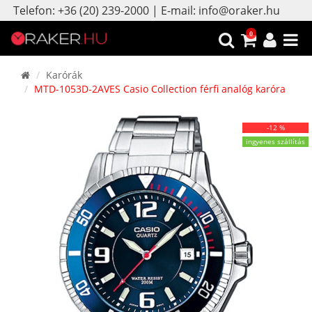
Telefon: +36 (20) 239-2000 | E-mail: info@oraker.hu
0
Karórák
MTD-1053D-2AVES Casio Collection férfi analóg karóra
-12 %
ingyenes szállítás