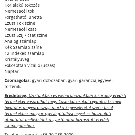
Kör alakú tokozás
Nemesacél tok
Forgatható lünetta
Ezüst Tok színe
Nemesacél csat
Ezüst Szíj / csat színe
Analóg számlap
Kék Számlap színe
12 indexes számlap
Kristályüveg
Fokozottan vízálló (úszás)
Naptár
Csomagolás:
gyári dobozában, gyári garanciajegyével
történik.
Eredetiség:
Üzletünkben és webáruházunkban kizárólag eredeti
termékeket vásárolhat meg. Casio karórákat cégünk a termék
hivatalos magyarországi márka képviseletétől szerzi be. A
termékekhez magyar nyelvű jótállási jegyet és használati
útmutatót mellékelünk a gyártó által biztosított eredeti
csomagolásban.
Telefonszámunk: +36-20-239-2000