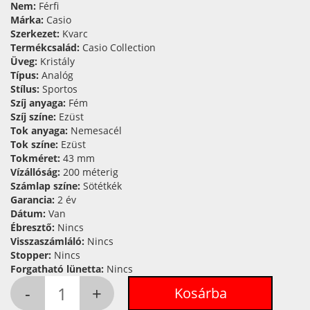
Nem:
Férfi
Márka:
Casio
Szerkezet:
Kvarc
Termékcsalád:
Casio Collection
Üveg:
Kristály
Típus:
Analóg
Stílus:
Sportos
Szíj anyaga:
Fém
Szíj színe:
Ezüst
Tok anyaga:
Nemesacél
Tok színe:
Ezüst
Tokméret:
43 mm
Vízállóság:
200 méterig
Számlap színe:
Sötétkék
Garancia:
2 év
Dátum:
Van
Ébresztő:
Nincs
Visszaszámláló:
Nincs
Stopper:
Nincs
Forgatható lünetta:
Nincs