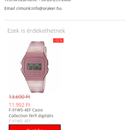
Email címünk:info@oraker.hu
Ezek is érdekelhetnek
-12 %
13.690 Ft
11.992 Ft
F-91WS-4EF Casio
Collection férfi digitális
F-91WS-4EF
karóra