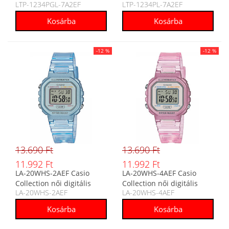
LTP-1234PGL-7A2EF
LTP-1234PL-7A2EF
karóra
karóra
-12 %
-12 %
13.690 Ft
13.690 Ft
11.992 Ft
11.992 Ft
LA-20WHS-2AEF Casio
LA-20WHS-4AEF Casio
Collection női digitális
Collection női digitális
LA-20WHS-2AEF
LA-20WHS-4AEF
karóra
karóra