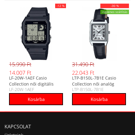
-12 %
-30 %
ingyenes szállítás
15.990 Ft
31.490 Ft
14.007 Ft
22.043 Ft
LF-20W-1AEF Casio
LTP-B150L-7B1E Casio
Collection női digitális
Collection női analóg
LF-20W-1AEF
LTP-B150L-7B1E
karóra
karóra
KAPCSOLAT