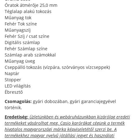
Óratok átmérője 25,0 mm
Téglalap alakú tokozás
Műanyag tok
Fehér Tok színe
Műanyagszíj
Fehér Szíj / csat színe
Digitális számlap
Fehér Számlap színe
Számlap arab számokkal
Műanyag üveg
Cseppálló tokozás (vízpára, szórványos vízcseppek)
Naptár
Stopper
LED világítás
Ébresztő
Csomagolás:
gyári dobozában, gyári garanciajegyével
történik.
Eredetiség:
Üzletünkben és webáruházunkban kizárólag eredeti
termékeket vásárolhat meg. Casio karórákat cégünk a termék
hivatalos magyarországi márka képviseletétől szerzi be. A
termékekhez magyar nyelvű jótállási jegyet és használati