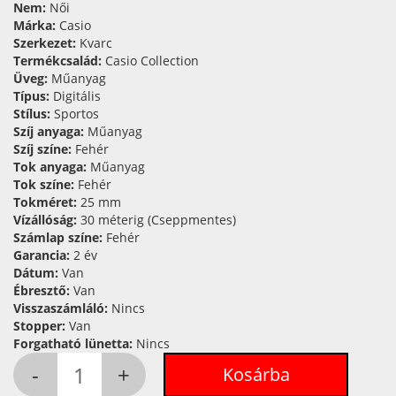
Nem:
Női
Márka:
Casio
Szerkezet:
Kvarc
Termékcsalád:
Casio Collection
Üveg:
Műanyag
Típus:
Digitális
Stílus:
Sportos
Szíj anyaga:
Műanyag
Szíj színe:
Fehér
Tok anyaga:
Műanyag
Tok színe:
Fehér
Tokméret:
25 mm
Vízállóság:
30 méterig (Cseppmentes)
Számlap színe:
Fehér
Garancia:
2 év
Dátum:
Van
Ébresztő:
Van
Visszaszámláló:
Nincs
Stopper:
Van
Forgatható lünetta:
Nincs