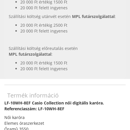
20 000 Ft értékig 1500 Ft
20 000 Ft felett ingyenes
Szállítási költség utánvét esetén
MPL futárszolgálattal
:
20 000 Ft értékig 2500 Ft
20 000 Ft felett ingyenes
Szállítási költség előreutalás esetén
MPL futárszolgálattal
:
20 000 Ft értékig 1500 Ft
20 000 Ft felett ingyenes
Termék információ
LF-10WH-8EF Casio Collection női digitális karóra.
Referenciaszám: LF-10WH-8EF
Női karóra
Elemes óraszerkezet
Óramû 3550