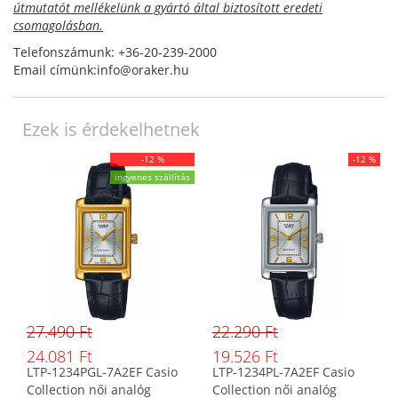
útmutatót mellékelünk a gyártó által biztosított eredeti
csomagolásban.
Telefonszámunk: +36-20-239-2000
Email címünk:info@oraker.hu
Ezek is érdekelhetnek
-12 %
-12 %
ingyenes szállítás
27.490 Ft
22.290 Ft
24.081 Ft
19.526 Ft
LTP-1234PGL-7A2EF Casio
LTP-1234PL-7A2EF Casio
Collection női analóg
Collection női analóg