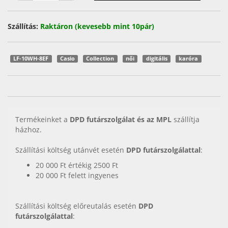
Szállítás:
Raktáron (kevesebb mint 10pár)
LF-10WH-8EF
Casio
Collection
női
digitális
karóra
Termékeinket a
DPD futárszolgálat és az MPL
szállítja
házhoz.
Szállítási költség utánvét esetén
DPD futárszolgálattal
:
20 000 Ft értékig 2500 Ft
20 000 Ft felett ingyenes
Szállítási költség előreutalás esetén
DPD
futárszolgálattal
: