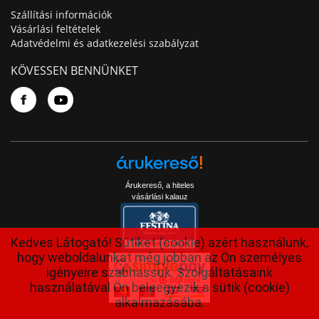
Szállítási információk
Vásárlási feltételek
Adatvédelmi és adatkezelési szabályzat
KÖVESSEN BENNÜNKET
Árukereső, a hiteles
vásárlási kalauz
Kedves Látogató! Sütiket (cookie) azért használunk,
hogy weboldalunkat még jobban az Ön személyes
igényeire szabhassuk. Szolgáltatásaink
használatával Ön beleegyezik a sütik (cookie)
alkalmazásába.