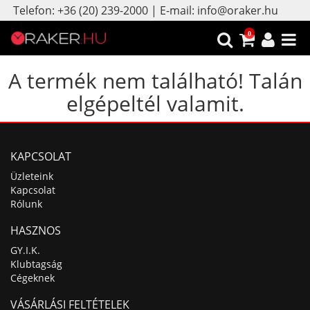
Telefon: +36 (20) 239-2000 | E-mail: info@oraker.hu
0
A termék nem található! Talán
elgépeltél valamit.
KAPCSOLAT
Üzleteink
Kapcsolat
Rólunk
HASZNOS
GY.I.K.
Klubtagság
Cégeknek
VÁSÁRLÁSI FELTÉTELEK