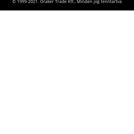
© 1999-2021. Óraker Trade Kft., Minden jog fenntartva