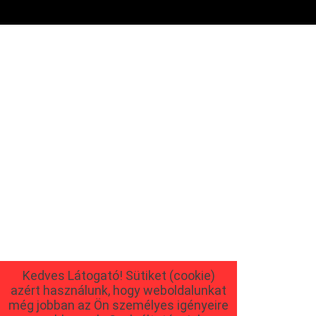
Kedves Látogató! Sütiket (cookie)
azért használunk, hogy weboldalunkat
még jobban az Ön személyes igényeire