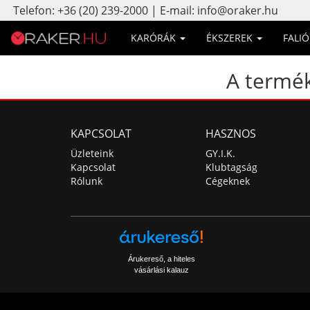
Telefon: +36 (20) 239-2000 | E-mail: info@oraker.hu
KARÓRÁK
ÉKSZEREK
FALI
A termék
KAPCSOLAT
HASZNOS
Üzleteink
GY.I.K.
Kapcsolat
Klubtagság
Rólunk
Cégeknek
Árukereső, a hiteles
vásárlási kalauz