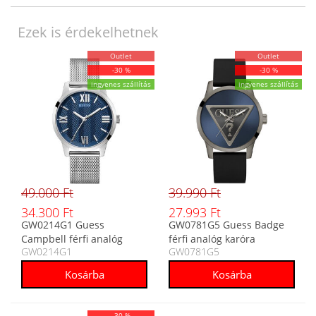
Ezek is érdekelhetnek
Outlet
Outlet
-30 %
-30 %
ingyenes szállítás
ingyenes szállítás
49.000 Ft
39.990 Ft
34.300 Ft
27.993 Ft
GW0214G1 Guess
GW0781G5 Guess Badge
Campbell férfi analóg
férfi analóg karóra
GW0214G1
GW0781G5
karóra
-30 %