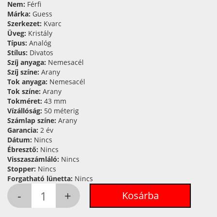
Nem:
Férfi
Márka:
Guess
Szerkezet:
Kvarc
Üveg:
Kristály
Típus:
Analóg
Stílus:
Divatos
Szíj anyaga:
Nemesacél
Szíj színe:
Arany
Tok anyaga:
Nemesacél
Tok színe:
Arany
Tokméret:
43 mm
Vízállóság:
50 méterig
Számlap színe:
Arany
Garancia:
2 év
Dátum:
Nincs
Ébresztő:
Nincs
Visszaszámláló:
Nincs
Stopper:
Nincs
Forgatható lünetta:
Nincs