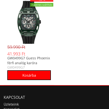
ingyenes szállítás
59.990 Ft
41.993 Ft
GW0499G7 Guess Phoenix
férfi analóg karóra
GW0499G7
KAPCSOLAT
Üzleteink