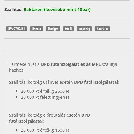
Szállítás:
Raktáron (kevesebb mint 10pár)
GW0782G1
Guess
Badge
férfi
analóg
karóra
Termékeinket a
DPD futárszolgálat és az MPL
szállítja
házhoz.
Szállítási költség utánvét esetén
DPD futárszolgálattal
:
20 000 Ft értékig 2500 Ft
20 000 Ft felett ingyenes
Szállítási költség előreutalás esetén
DPD
futárszolgálattal
:
20 000 Ft értékig 1500 Ft