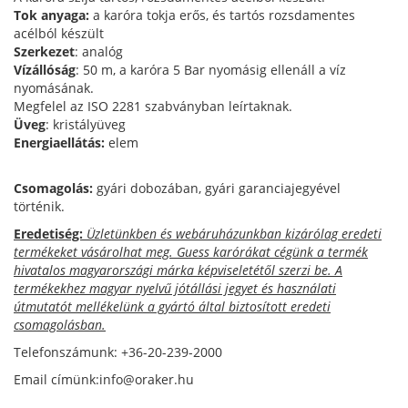
Tok anyaga:
a karóra tokja erős, és tartós rozsdamentes
acélból készült
Szerkezet
: analóg
Vízállóság
: 50 m, a karóra 5 Bar nyomásig ellenáll a víz
nyomásának.
Megfelel az ISO 2281 szabványban leírtaknak.
Üveg
: kristályüveg
Energiaellátás:
elem
Csomagolás:
gyári dobozában, gyári garanciajegyével
történik.
Eredetiség:
Üzletünkben és webáruházunkban kizárólag eredeti
termékeket vásárolhat meg. Guess karórákat cégünk a termék
hivatalos magyarországi márka képviseletétől szerzi be. A
termékekhez magyar nyelvű jótállási jegyet és használati
útmutatót mellékelünk a gyártó által biztosított eredeti
csomagolásban.
Telefonszámunk: +36-20-239-2000
Email címünk:info@oraker.hu