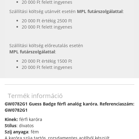
20 000 Ft felett ingyenes
Szállítási költség utánvét esetén
MPL futárszolgálattal
:
20 000 Ft értékig 2500 Ft
20 000 Ft felett ingyenes
Szállítási költség előreutalás esetén
MPL futárszolgálattal
:
20 000 Ft értékig 1500 Ft
20 000 Ft felett ingyenes
Termék információ
GW0782G1 Guess Badge férfi analóg karóra. Referenciaszám:
GW0782G1
Kinek:
férfi
karóra
Stílus
: divatos
Szíj anyaga
: fém
A karóra szíja tartós, rozsdamentes acélból készült.