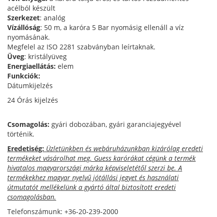
acélból készült
Szerkezet
: analóg
Vízállóság
: 50 m, a karóra 5 Bar nyomásig ellenáll a víz
nyomásának.
Megfelel az ISO 2281 szabványban leírtaknak.
Üveg
: kristályüveg
Energiaellátás:
elem
Funkciók:
Dátumkijelzés
24 Órás kijelzés
Csomagolás:
gyári dobozában, gyári garanciajegyével
történik.
Eredetiség:
Üzletünkben és webáruházunkban kizárólag eredeti
termékeket vásárolhat meg. Guess karórákat cégünk a termék
hivatalos magyarországi márka képviseletétől szerzi be. A
termékekhez magyar nyelvű jótállási jegyet és használati
útmutatót mellékelünk a gyártó által biztosított eredeti
csomagolásban.
Telefonszámunk: +36-20-239-2000