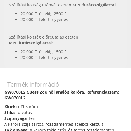
Szállítási költség utánvét esetén
MPL futárszolgálattal
:
20 000 Ft értékig 2500 Ft
20 000 Ft felett ingyenes
Szállítási költség előreutalás esetén
MPL futárszolgálattal
:
20 000 Ft értékig 1500 Ft
20 000 Ft felett ingyenes
Termék információ
GW0760L2 Guess Zoe női analóg karóra. Referenciaszám:
GW0760L2
Kinek:
női karóra
Stílus
: divatos
Szíj anyaga
: fém
A karóra szíja tartós, rozsdamentes acélból készült.
Tok anyaga:
a karóra tokja erős, és tartós rozsdamentes