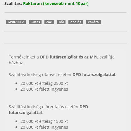
Szállítás:
Raktáron (kevesebb mint 10pár)
GW0760L2
Guess
Zoe
női
analóg
karóra
Termékeinket a
DPD futárszolgálat és az MPL
szállítja
házhoz.
Szállítási költség utánvét esetén
DPD futárszolgálattal
:
20 000 Ft értékig 2500 Ft
20 000 Ft felett ingyenes
Szállítási költség előreutalás esetén
DPD
futárszolgálattal
:
20 000 Ft értékig 1500 Ft
20 000 Ft felett ingyenes