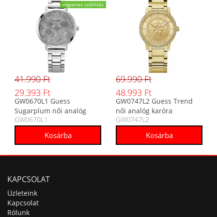
ingyenes szállítás
41.990 Ft
69.990 Ft
29.393 Ft
48.993 Ft
GW0670L1 Guess
GW0747L2 Guess Trend
Sugarplum női analóg
női analóg karóra
GW0670L1
GW0747L2
karóra
KAPCSOLAT
Üzleteink
Kapcsolat
Rólunk