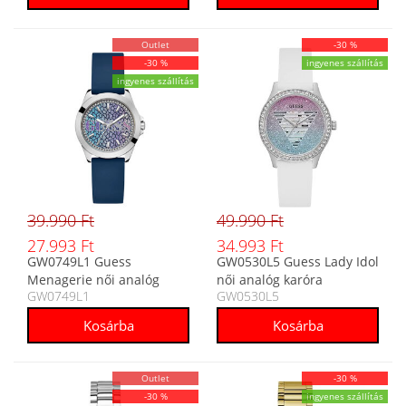
Outlet
-30 %
-30 %
ingyenes szállítás
ingyenes szállítás
39.990 Ft
49.990 Ft
27.993 Ft
34.993 Ft
GW0749L1 Guess
GW0530L5 Guess Lady Idol
Menagerie női analóg
női analóg karóra
GW0749L1
GW0530L5
karóra
Outlet
-30 %
-30 %
ingyenes szállítás