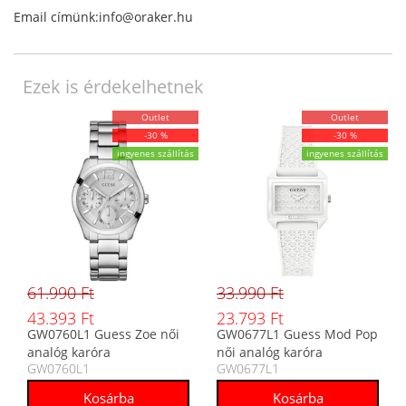
Email címünk:info@oraker.hu
Ezek is érdekelhetnek
Outlet
Outlet
-30 %
-30 %
ingyenes szállítás
ingyenes szállítás
61.990 Ft
33.990 Ft
43.393 Ft
23.793 Ft
GW0760L1 Guess Zoe női
GW0677L1 Guess Mod Pop
analóg karóra
női analóg karóra
GW0760L1
GW0677L1