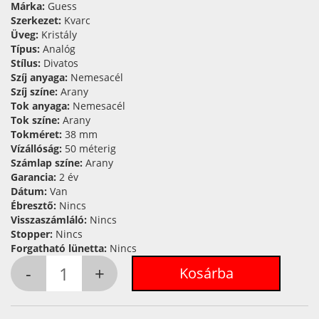
Márka:
Guess
Szerkezet:
Kvarc
Üveg:
Kristály
Típus:
Analóg
Stílus:
Divatos
Szíj anyaga:
Nemesacél
Szíj színe:
Arany
Tok anyaga:
Nemesacél
Tok színe:
Arany
Tokméret:
38 mm
Vízállóság:
50 méterig
Számlap színe:
Arany
Garancia:
2 év
Dátum:
Van
Ébresztő:
Nincs
Visszaszámláló:
Nincs
Stopper:
Nincs
Forgatható lünetta:
Nincs