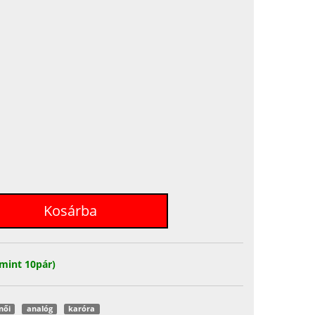
mint 10pár)
női
analóg
karóra