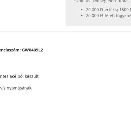
Szállítási költség előreutalá
20 000 Ft értékig 1500 
20 000 Ft felett ingyen
renciaszám: GW0409L2
ntes acélból készült
a víz nyomásának.