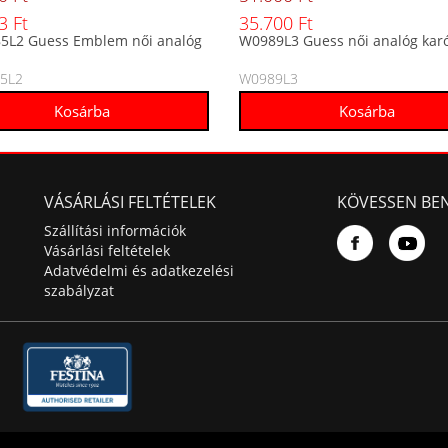
3 Ft
35.700 Ft
5L2 Guess Emblem női analóg
W0989L3 Guess női analóg kar
5L2
W0989L3
VÁSÁRLÁSI FELTÉTELEK
KÖVESSEN BE
Szállítási információk
Vásárlási feltételek
Adatvédelmi és adatkezelési
szabályzat