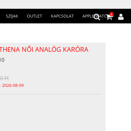
0
SZÍJAK
OUTLET
KAPCSOLAT
APPLE WATCH
ATHENA NŐI ANALÓG KARÓRA
10
0 Ft
- 2026-08-09