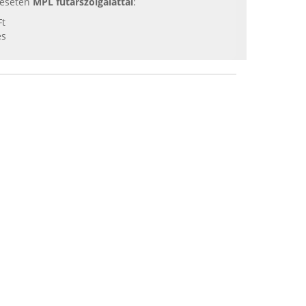
s esetén
MPL futárszolgálattal
:
Ft
es