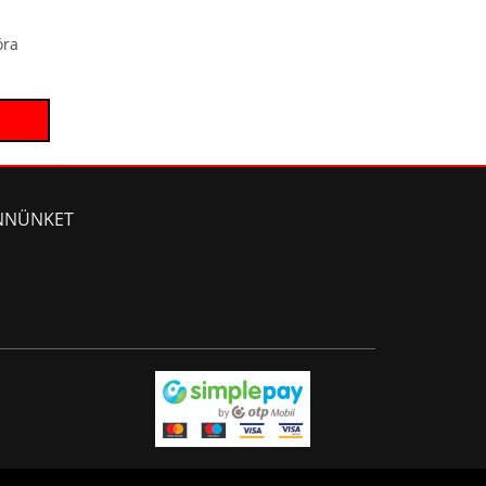
óra
NNÜNKET