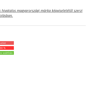
hivatalos magyarországi márka képviseletétől szerzi
golásban.
utlet
-30 %
s szállítás