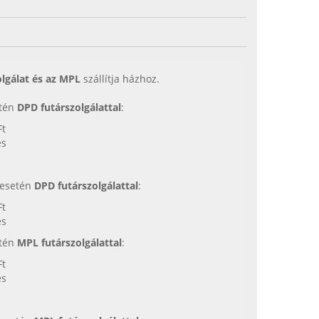
lgálat és az MPL
szállítja házhoz.
etén
DPD futárszolgálattal
:
Ft
es
s esetén
DPD futárszolgálattal
:
Ft
es
etén
MPL futárszolgálattal
:
Ft
es