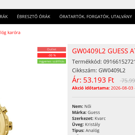
ÓRÁK
ÉBRESZTŐ ÓRÁK
ÓRATARTÓK, FORGATÓK, UTALVÁNY
lóg karóra
GW0409L2 GUESS 
Outlet
-30 %
Termékkód:
0916615272
ingyenes szállítás
Cikkszám:
GW0409L2
Ár:
53.193 Ft
75.99
Akció időtartama:
2026-08-03 
Nem:
Női
Márka:
Guess
Szerkezet:
Kvarc
Üveg:
Kristály
Típus:
Analóg