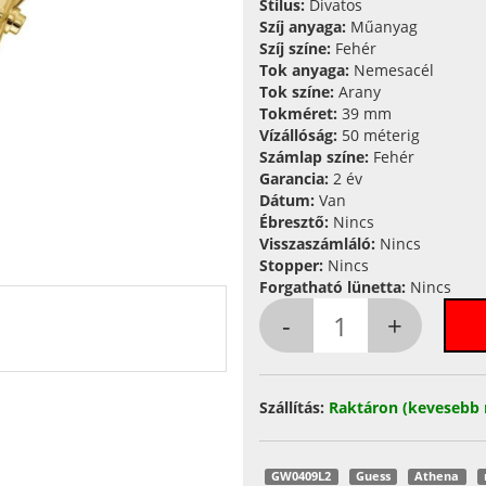
Stílus:
Divatos
Szíj anyaga:
Műanyag
Szíj színe:
Fehér
Tok anyaga:
Nemesacél
Tok színe:
Arany
Tokméret:
39 mm
Vízállóság:
50 méterig
Számlap színe:
Fehér
Garancia:
2 év
Dátum:
Van
Ébresztő:
Nincs
Visszaszámláló:
Nincs
Stopper:
Nincs
Forgatható lünetta:
Nincs
Szállítás:
Raktáron (kevesebb 
GW0409L2
Guess
Athena