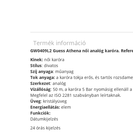
Termék információ
GW0409L2 Guess Athena női analóg karóra. Refe
Kinek:
női karóra
Stílus
: divatos
Szíj anyaga
: műanyag
Tok anyaga:
a karóra tokja erős, és tartós rozsdame
Szerkezet
: analóg
Vízállóság
: 50 m, a karóra 5 Bar nyomásig ellenáll 
Megfelel az ISO 2281 szabványban leírtaknak.
Üveg
: kristályüveg
Energiaellátás:
elem
Funkciók:
Dátumkijelzés
24 órás kijelzés