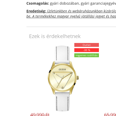
Csomagolás:
gyári dobozában, gyári garanciajegyéve
Eredetiség:
Üzletünkben és webáruházunkban kizárólag
be. A termékekhez magyar nyelvű jótállási jegyet és ha
Ezek is érdekelhetnek
Outlet
-30 %
ingyenes szállítás
49.990 Ft
65.99