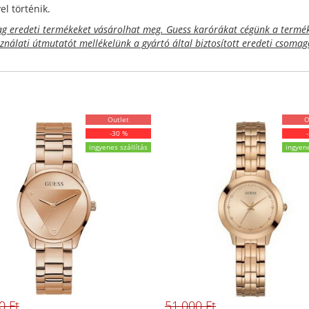
l történik.
 eredeti termékeket vásárolhat meg. Guess karórákat cégünk a termék 
sználati útmutatót mellékelünk a gyártó által biztosított eredeti csoma
Outlet
O
-30 %
ingyenes szállítás
ingyene
0 Ft
51.000 Ft