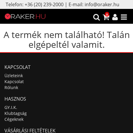
Telefon: +36 (20) 239-2000 | E-mail: info@oraker.hu
0
A termék nem található! Talán
elgépeltél valamit.
KAPCSOLAT
Üzleteink
Kapcsolat
Rólunk
HASZNOS
GY.I.K.
Klubtagság
Cégeknek
VÁSÁRLÁSI FELTÉTELEK