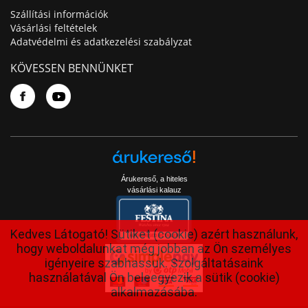
Szállítási információk
Vásárlási feltételek
Adatvédelmi és adatkezelési szabályzat
KÖVESSEN BENNÜNKET
Árukereső, a hiteles
vásárlási kalauz
Kedves Látogató! Sütiket (cookie) azért használunk,
hogy weboldalunkat még jobban az Ön személyes
igényeire szabhassuk. Szolgáltatásaink
használatával Ön beleegyezik a sütik (cookie)
alkalmazásába.