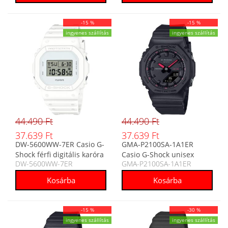
-15 %
-15 %
ingyenes szállítás
ingyenes szállítás
44.490 Ft
44.490 Ft
37.639 Ft
37.639 Ft
DW-5600WW-7ER Casio G-
GMA-P2100SA-1A1ER
Shock férfi digitális karóra
Casio G-Shock unisex
DW-5600WW-7ER
GMA-P2100SA-1A1ER
analóg-digitális karóra
-15 %
-30 %
ingyenes szállítás
ingyenes szállítás