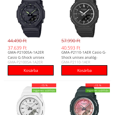
44.490 Ft
57.990 Ft
37.639 Ft
40.593 Ft
GMA-P2100SA-1A2ER
GMA-P2110-1AER Casio G-
Casio G-Shock unisex
Shock unisex analóg-
GMA-P2100SA-1A2ER
GMA-P2110-1AER
analóg-digitális karóra
digitális karóra
-15 %
-15 %
ingyenes szállítás
ingyenes szállítás