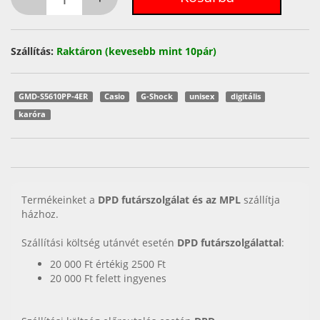
Szállítás:
Raktáron (kevesebb mint 10pár)
GMD-S5610PP-4ER
Casio
G-Shock
unisex
digitális
karóra
Termékeinket a
DPD futárszolgálat és az MPL
szállítja
házhoz.
Szállítási költség utánvét esetén
DPD futárszolgálattal
:
20 000 Ft értékig 2500 Ft
20 000 Ft felett ingyenes