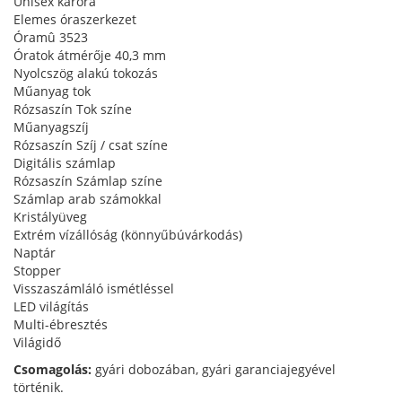
Unisex karóra
Elemes óraszerkezet
Óramû 3523
Óratok átmérője 40,3 mm
Nyolcszög alakú tokozás
Műanyag tok
Rózsaszín Tok színe
Műanyagszíj
Rózsaszín Szíj / csat színe
Digitális számlap
Rózsaszín Számlap színe
Számlap arab számokkal
Kristályüveg
Extrém vízállóság (könnyűbúvárkodás)
Naptár
Stopper
Visszaszámláló ismétléssel
LED világítás
Multi-ébresztés
Világidő
Csomagolás:
gyári dobozában, gyári garanciajegyével
történik.