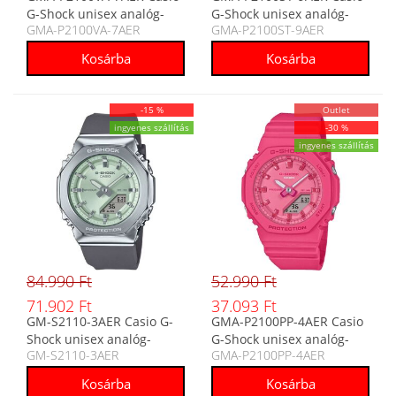
G-Shock unisex analóg-
G-Shock unisex analóg-
GMA-P2100VA-7AER
GMA-P2100ST-9AER
digitális karóra
digitális karóra
-15 %
Outlet
ingyenes szállítás
-30 %
ingyenes szállítás
84.990 Ft
52.990 Ft
71.902 Ft
37.093 Ft
GM-S2110-3AER Casio G-
GMA-P2100PP-4AER Casio
Shock unisex analóg-
G-Shock unisex analóg-
GM-S2110-3AER
GMA-P2100PP-4AER
digitális karóra
digitális karóra