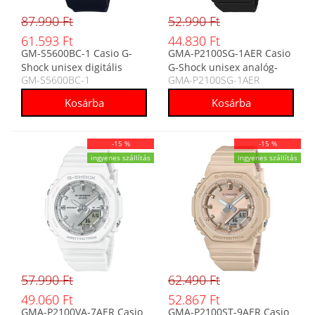
87.990 Ft
52.990 Ft
61.593 Ft
44.830 Ft
GM-S5600BC-1 Casio G-
GMA-P2100SG-1AER Casio
Shock unisex digitális
G-Shock unisex analóg-
GM-S5600BC-1
GMA-P2100SG-1AER
karóra
digitális karóra
-15 %
-15 %
ingyenes szállítás
ingyenes szállítás
57.990 Ft
62.490 Ft
49.060 Ft
52.867 Ft
GMA-P2100VA-7AER Casio
GMA-P2100ST-9AER Casio