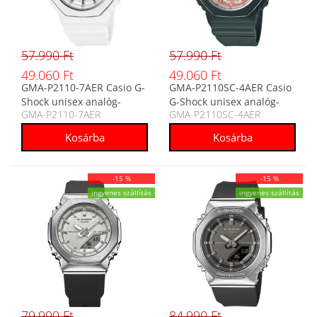
57.990 Ft
57.990 Ft
49.060 Ft
49.060 Ft
GMA-P2110-7AER Casio G-
GMA-P2110SC-4AER Casio
Shock unisex analóg-
G-Shock unisex analóg-
GMA-P2110-7AER
GMA-P2110SC-4AER
digitális karóra
digitális karóra
-15 %
-15 %
ingyenes szállítás
ingyenes szállítás
79.990 Ft
84.990 Ft