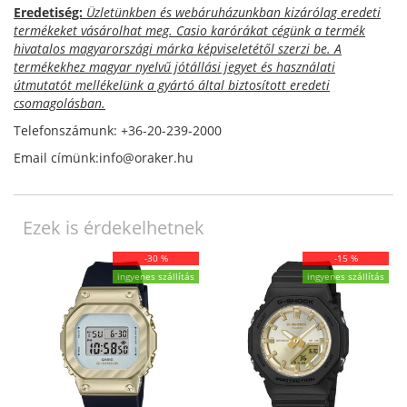
Eredetiség:
Üzletünkben és webáruházunkban kizárólag eredeti
termékeket vásárolhat meg. Casio karórákat cégünk a termék
hivatalos magyarországi márka képviseletétől szerzi be. A
termékekhez magyar nyelvű jótállási jegyet és használati
útmutatót mellékelünk a gyártó által biztosított eredeti
csomagolásban.
Telefonszámunk: +36-20-239-2000
Email címünk:info@oraker.hu
Ezek is érdekelhetnek
-30 %
-15 %
ingyenes szállítás
ingyenes szállítás