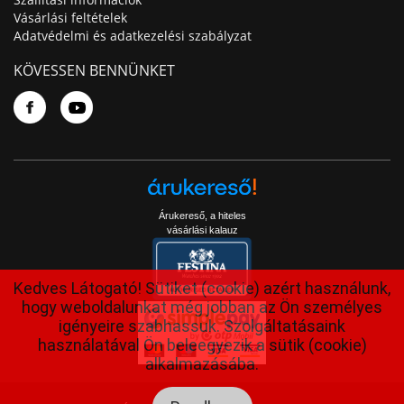
Vásárlási feltételek
Adatvédelmi és adatkezelési szabályzat
KÖVESSEN BENNÜNKET
Árukereső, a hiteles
vásárlási kalauz
Kedves Látogató! Sütiket (cookie) azért használunk,
hogy weboldalunkat még jobban az Ön személyes
igényeire szabhassuk. Szolgáltatásaink
használatával Ön beleegyezik a sütik (cookie)
alkalmazásába.