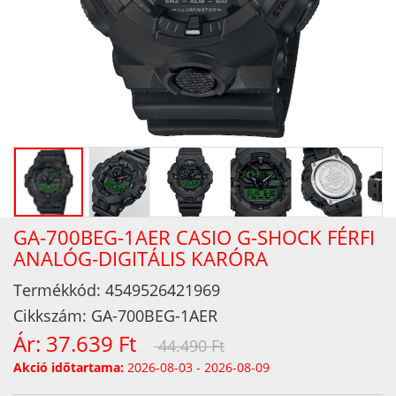
GA-700BEG-1AER CASIO G-SHOCK FÉRFI
ANALÓG-DIGITÁLIS KARÓRA
Termékkód:
4549526421969
Cikkszám:
GA-700BEG-1AER
Ár:
37.639 Ft
44.490 Ft
Akció időtartama:
2026-08-03 - 2026-08-09