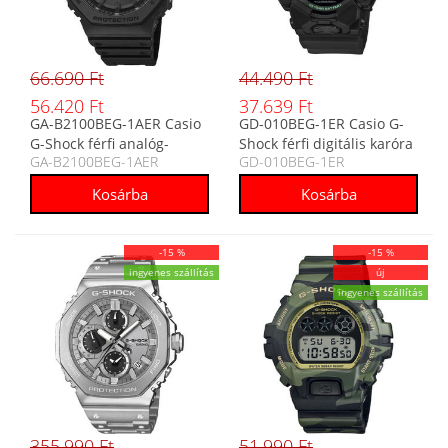
66.690 Ft
44.490 Ft
56.420 Ft
37.639 Ft
GA-B2100BEG-1AER Casio
GD-010BEG-1ER Casio G-
G-Shock férfi analóg-
Shock férfi digitális karóra
GA-B2100BEG-1AER
GD-010BEG-1ER
digitális karóra
-15 %
-15 %
ingyenes szállítás
új
ingyenes szállítás
355.990 Ft
51.990 Ft