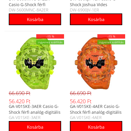
Casio G-Shock férfi
Shock Joshua Vides
DW-5600MNC-8A2ER
DW-6900JV-1ER
digitális karóra
Collaboration férfi digitális
karóra
-15 %
-15 %
ingyenes szállítás
ingyenes szállítás
66.690 Ft
66.690 Ft
56.420 Ft
56.420 Ft
GA-V01SKE-3AER Casio G-
GA-V01SKE-4AER Casio G-
Shock férfi analóg-digitális
Shock férfi analóg-digitális
GA-V01SKE-3AER
GA-V01SKE-4AER
karóra
karóra