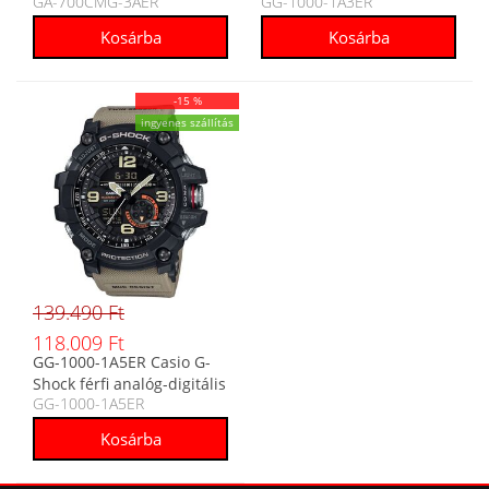
GA-700CMG-3AER
GG-1000-1A3ER
karóra
karóra
-15 %
ingyenes szállítás
139.490 Ft
118.009 Ft
GG-1000-1A5ER Casio G-
Shock férfi analóg-digitális
GG-1000-1A5ER
karóra