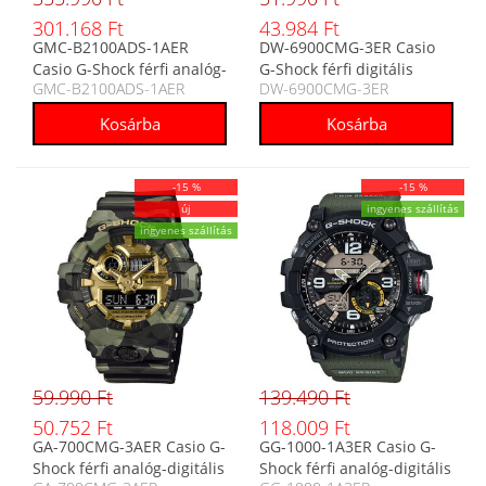
301.168 Ft
43.984 Ft
GMC-B2100ADS-1AER
DW-6900CMG-3ER Casio
Casio G-Shock férfi analóg-
G-Shock férfi digitális
GMC-B2100ADS-1AER
DW-6900CMG-3ER
digitális karóra
karóra
-15 %
-15 %
új
ingyenes szállítás
ingyenes szállítás
59.990 Ft
139.490 Ft
50.752 Ft
118.009 Ft
GA-700CMG-3AER Casio G-
GG-1000-1A3ER Casio G-
Shock férfi analóg-digitális
Shock férfi analóg-digitális