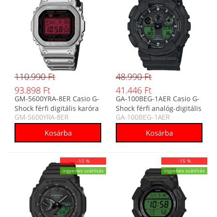
110.990 Ft
48.990 Ft
93.898 Ft
41.446 Ft
GM-5600YRA-8ER Casio G-
GA-100BEG-1AER Casio G-
Shock férfi digitális karóra
Shock férfi analóg-digitális
GM-5600YRA-8ER
GA-100BEG-1AER
karóra
-15 %
-15 %
ingyenes szállítás
ingyenes szállítás