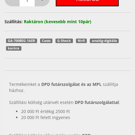
Szállítás:
Raktáron (kevesebb mint 10pár)
GA-700BEG-1AER
Casio
G-Shock
férfi
analóg-digitális
karóra
Termékeinket a
DPD futárszolgálat és az MPL
szállítja
házhoz.
Szállítási költség utánvét esetén
DPD futárszolgálattal
:
20 000 Ft értékig 2500 Ft
20 000 Ft felett ingyenes