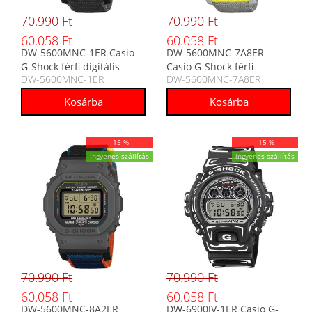
70.990 Ft
70.990 Ft
60.058 Ft
60.058 Ft
DW-5600MNC-1ER Casio
DW-5600MNC-7A8ER
G-Shock férfi digitális
Casio G-Shock férfi
DW-5600MNC-1ER
DW-5600MNC-7A8ER
karóra
digitális karóra
-15 %
-15 %
ingyenes szállítás
ingyenes szállítás
70.990 Ft
70.990 Ft
60.058 Ft
60.058 Ft
DW-5600MNC-8A2ER
DW-6900JV-1ER Casio G-