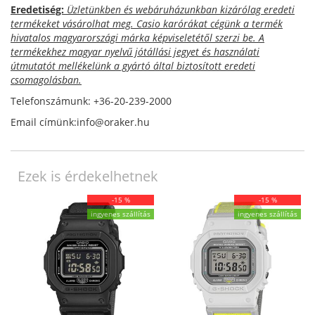
Eredetiség:
Üzletünkben és webáruházunkban kizárólag eredeti
termékeket vásárolhat meg. Casio karórákat cégünk a termék
hivatalos magyarországi márka képviseletétől szerzi be. A
termékekhez magyar nyelvű jótállási jegyet és használati
útmutatót mellékelünk a gyártó által biztosított eredeti
csomagolásban.
Telefonszámunk: +36-20-239-2000
Email címünk:info@oraker.hu
Ezek is érdekelhetnek
-15 %
-15 %
ingyenes szállítás
ingyenes szállítás