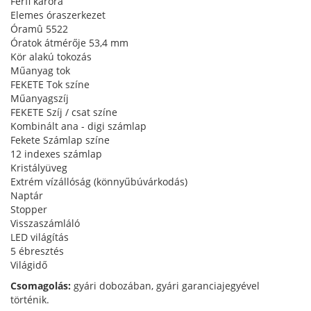
Férfi karóra
Elemes óraszerkezet
Óramû 5522
Óratok átmérője 53,4 mm
Kör alakú tokozás
Műanyag tok
FEKETE Tok színe
Műanyagszíj
FEKETE Szíj / csat színe
Kombinált ana - digi számlap
Fekete Számlap színe
12 indexes számlap
Kristályüveg
Extrém vízállóság (könnyűbúvárkodás)
Naptár
Stopper
Visszaszámláló
LED világítás
5 ébresztés
Világidő
Csomagolás:
gyári dobozában, gyári garanciajegyével
történik.