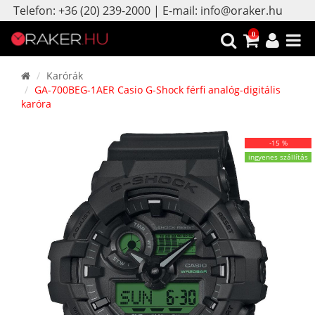
Telefon: +36 (20) 239-2000 | E-mail: info@oraker.hu
0
Karórák
GA-700BEG-1AER Casio G-Shock férfi analóg-digitális
karóra
-15 %
ingyenes szállítás