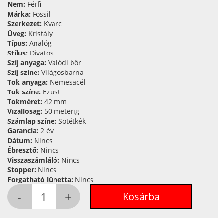
Nem:
Férfi
Márka:
Fossil
Szerkezet:
Kvarc
Üveg:
Kristály
Típus:
Analóg
Stílus:
Divatos
Szíj anyaga:
Valódi bőr
Szíj színe:
Világosbarna
Tok anyaga:
Nemesacél
Tok színe:
Ezüst
Tokméret:
42 mm
Vízállóság:
50 méterig
Számlap színe:
Sötétkék
Garancia:
2 év
Dátum:
Nincs
Ébresztő:
Nincs
Visszaszámláló:
Nincs
Stopper:
Nincs
Forgatható lünetta:
Nincs