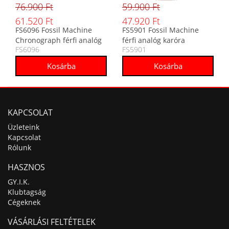
76.900 Ft
59.900 Ft
61.520 Ft
47.920 Ft
FS6096 Fossil Machine
FS5901 Fossil Machine
Chronograph férfi analóg
férfi analóg karóra
FS6096
FS5901
karóra
KAPCSOLAT
Üzleteink
Kapcsolat
Rólunk
HASZNOS
GY.I.K.
Klubtagság
Cégeknek
VÁSÁRLÁSI FELTÉTELEK