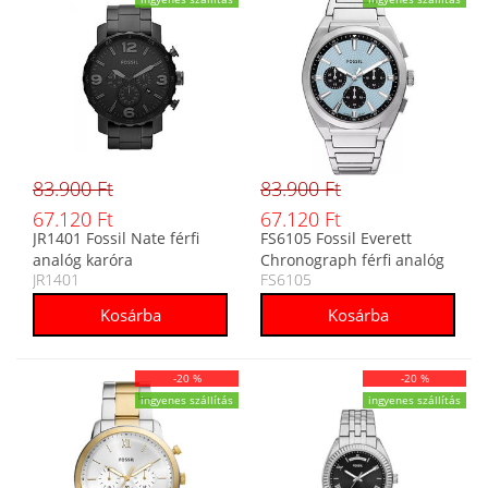
83.900 Ft
83.900 Ft
67.120 Ft
67.120 Ft
JR1401 Fossil Nate férfi
FS6105 Fossil Everett
analóg karóra
Chronograph férfi analóg
JR1401
FS6105
karóra
-20 %
-20 %
ingyenes szállítás
ingyenes szállítás