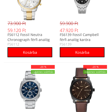
73.900 Ft
59.900 Ft
59.120 Ft
47.920 Ft
FS6112 Fossil Neutra
FS6139 Fossil Campbell
Chronograph férfi analóg
férfi analóg karóra
FS6112
FS6139
karóra
-20 %
-20 %
ingyenes szállítás
ingyenes szállítás