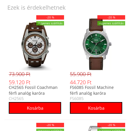
Ezek is érdekelhetnek
-20 %
-20 %
ingyenes szállítás
ingyenes szállítás
73.900 Ft
55.900 Ft
59.120 Ft
44.720 Ft
CH2565 Fossil Coachman
FS6085 Fossil Machine
férfi analóg karóra
férfi analóg karóra
CH2565
FS6085
-20 %
-20 %
ingyenes szállítás
ingyenes szállítás