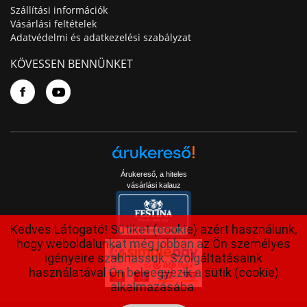
Szállítási információk
Vásárlási feltételek
Adatvédelmi és adatkezelési szabályzat
KÖVESSEN BENNÜNKET
Árukereső, a hiteles
vásárlási kalauz
Kedves Látogató! Sütiket (cookie) azért használunk,
hogy weboldalunkat még jobban az Ön személyes
igényeire szabhassuk. Szolgáltatásaink
használatával Ön beleegyezik a sütik (cookie)
alkalmazásába.