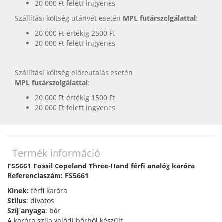
20 000 Ft felett ingyenes
Szállítási költség utánvét esetén
MPL futárszolgálattal
:
20 000 Ft értékig 2500 Ft
20 000 Ft felett ingyenes
Szállítási költség előreutalás esetén
MPL futárszolgálattal
:
20 000 Ft értékig 1500 Ft
20 000 Ft felett ingyenes
Termék információ
FS5661 Fossil Copeland Three-Hand férfi analóg karóra
Referenciaszám: FS5661
Kinek:
férfi karóra
Stílus
: divatos
Szíj anyaga
: bőr
A karóra szíja valódi bőrből készült.