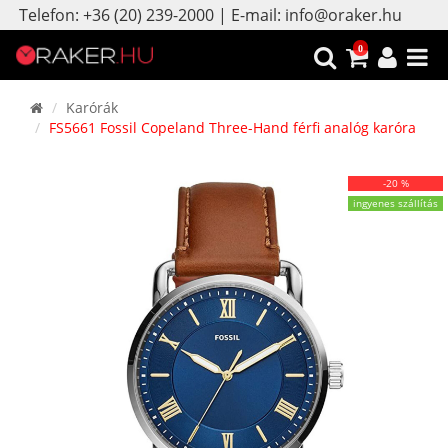
Telefon: +36 (20) 239-2000 | E-mail: info@oraker.hu
0
Karórák
FS5661 Fossil Copeland Three-Hand férfi analóg karóra
-20 %
ingyenes szállítás