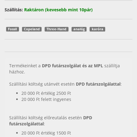
Szállítás:
Raktáron (kevesebb mint 10pár)
Fossil
Copeland
Three-Hand
analóg
karóra
Termékeinket a
DPD futárszolgálat és az MPL
szállítja
házhoz.
Szállítási költség utánvét esetén
DPD futárszolgálattal
:
20 000 Ft értékig 2500 Ft
20 000 Ft felett ingyenes
Szállítási költség előreutalás esetén
DPD
futárszolgálattal
:
20 000 Ft értékig 1500 Ft