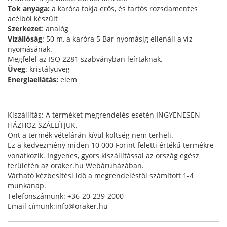
Tok anyaga:
a karóra tokja erős, és tartós rozsdamentes
acélból készült
Szerkezet
: analóg
Vízállóság
: 50 m, a karóra 5 Bar nyomásig ellenáll a víz
nyomásának.
Megfelel az ISO 2281 szabványban leírtaknak.
Üveg
: kristályüveg
Energiaellátás:
elem
Kiszállítás: A terméket megrendelés esetén INGYENESEN
HÁZHOZ SZÁLLÍTJUK.
Önt a termék vételárán kívül költség nem terheli.
Ez a kedvezmény miden 10 000 Forint feletti értékű termékre
vonatkozik. Ingyenes, gyors kiszállítással az ország egész
területén az oraker.hu Webáruházában.
Várható kézbesítési idő a megrendeléstől számított 1-4
munkanap.
Telefonszámunk: +36-20-239-2000
Email címünk:info@oraker.hu