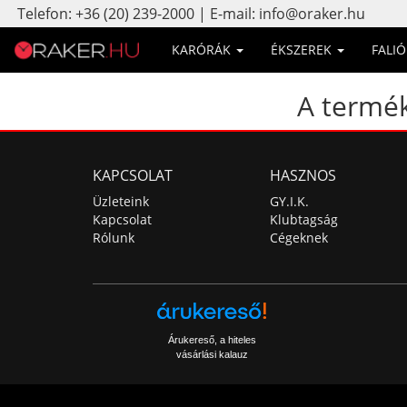
Telefon: +36 (20) 239-2000 | E-mail: info@oraker.hu
KARÓRÁK
ÉKSZEREK
FALI
A termék
KAPCSOLAT
HASZNOS
Üzleteink
GY.I.K.
Kapcsolat
Klubtagság
Rólunk
Cégeknek
Árukereső, a hiteles
vásárlási kalauz