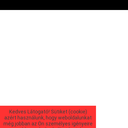
Kedves Látogató! Sütiket (cookie)
azért használunk, hogy weboldalunkat
még jobban az Ön személyes igényeire