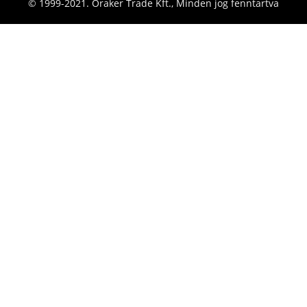
© 1999-2021. Óraker Trade Kft., Minden jog fenntartva