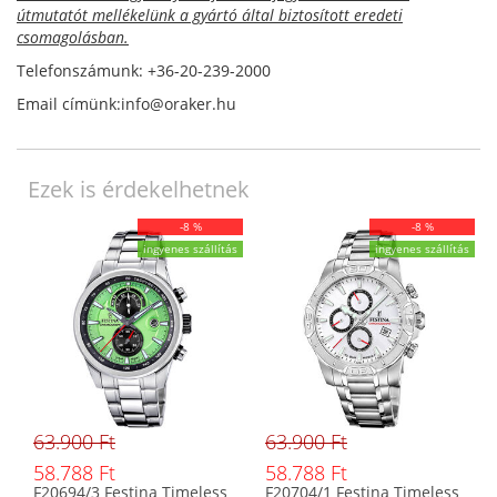
útmutatót mellékelünk a gyártó által biztosított eredeti
csomagolásban.
Telefonszámunk: +36-20-239-2000
Email címünk:info@oraker.hu
Ezek is érdekelhetnek
-8 %
-8 %
ingyenes szállítás
ingyenes szállítás
63.900 Ft
63.900 Ft
58.788 Ft
58.788 Ft
F20694/3 Festina Timeless
F20704/1 Festina Timeless