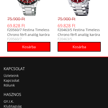
75.900 Ft
75.900 Ft
69.828 Ft
69.828 Ft
F20560/7 Festina Timeless
F20463/5 Festina Timeless
Chrono férfi analóg karóra
Chrono férfi analóg karóra
F20560/7
F20463/5
KAPCSOLAT
Üzleteink
Kapcsolat
Rólunk
HASZNOS
GY.I.K.
Klubtagság