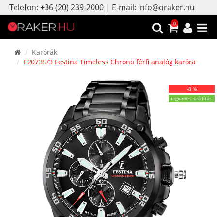
Telefon: +36 (20) 239-2000 | E-mail: info@oraker.hu
0
Karórák
F20735/3 Festina Timeless Chrono férfi analóg karóra
-8 %
ingyenes szállítás