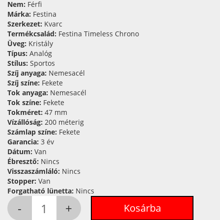
Nem:
Férfi
Márka:
Festina
Szerkezet:
Kvarc
Termékcsalád:
Festina Timeless Chrono
Üveg:
Kristály
Típus:
Analóg
Stílus:
Sportos
Szíj anyaga:
Nemesacél
Szíj színe:
Fekete
Tok anyaga:
Nemesacél
Tok színe:
Fekete
Tokméret:
47 mm
Vízállóság:
200 méterig
Számlap színe:
Fekete
Garancia:
3 év
Dátum:
Van
Ébresztő:
Nincs
Visszaszámláló:
Nincs
Stopper:
Van
Forgatható lünetta:
Nincs