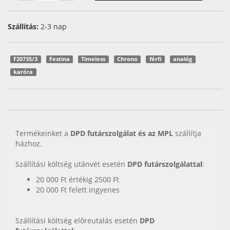
Szállítás:
2-3 nap
F20735/3
Festina
Timeless
Chrono
férfi
analóg
karóra
Termékeinket a
DPD futárszolgálat és az MPL
szállítja
házhoz.
Szállítási költség utánvét esetén
DPD futárszolgálattal
:
20 000 Ft értékig 2500 Ft
20 000 Ft felett ingyenes
Szállítási költség előreutalás esetén
DPD