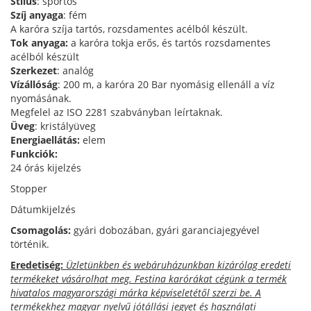
Stílus
: sportos
Szíj anyaga
: fém
A karóra szíja tartós, rozsdamentes acélból készült.
Tok anyaga:
a karóra tokja erős, és tartós rozsdamentes
acélból készült
Szerkezet
: analóg
Vízállóság
: 200 m, a karóra 20 Bar nyomásig ellenáll a víz
nyomásának.
Megfelel az ISO 2281 szabványban leírtaknak.
Üveg
: kristályüveg
Energiaellátás:
elem
Funkciók:
24 órás kijelzés
Stopper
Dátumkijelzés
Csomagolás:
gyári dobozában, gyári garanciajegyével
történik.
Eredetiség:
Üzletünkben és webáruházunkban kizárólag eredeti
termékeket vásárolhat meg. Festina karórákat cégünk a termék
hivatalos magyarországi márka képviseletétől szerzi be. A
termékekhez magyar nyelvű jótállási jegyet és használati