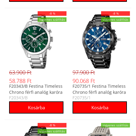
-8 %
-8 %
ingyenes szállítás
ingyenes szállítás
63.900 Ft
97.900 Ft
58.788 Ft
90.068 Ft
F20343/B Festina Timeless
F20735/1 Festina Timeless
Chrono férfi analóg karóra
Chrono férfi analóg karóra
F20343/B
F20735/1
-8 %
ingyenes szállítás
ingyenes szállítás