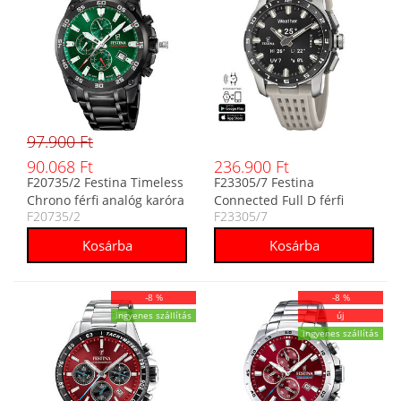
97.900 Ft
90.068 Ft
236.900 Ft
F20735/2 Festina Timeless
F23305/7 Festina
Chrono férfi analóg karóra
Connected Full D férfi
F20735/2
F23305/7
analóg-digitális okosóra
-8 %
-8 %
ingyenes szállítás
új
ingyenes szállítás