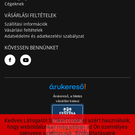
Cégeknek
VÁSÁRLÁSI FELTÉTELEK
Szállítási információk
Vásárlási feltételek
Adatvédelmi és adatkezelési szabályzat
KÖVESSEN BENNÜNKET
Árukereső, a hiteles
vásárlási kalauz
Kedves Látogató! Sütiket (cookie) azért használunk,
hogy weboldalunkat még jobban az Ön személyes
igényeire szabhassuk. Szolgáltatásaink